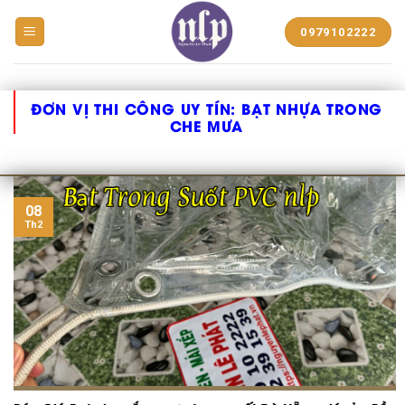
BẠT
0979102222
NHỰA
NGUYỄN
LÊ
PHÁT
ĐƠN VỊ THI CÔNG UY TÍN:
BẠT NHỰA TRONG
CHE MƯA
08
Th2