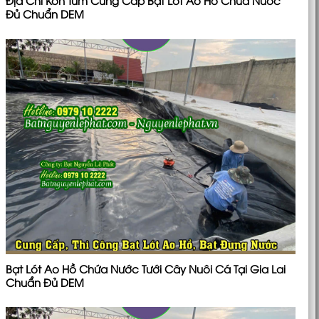
Địa Chỉ Kon Tum Cung Cấp Bạt Lót Ao Hồ Chứa Nước
Đủ Chuẩn DEM
Bạt Lót Ao Hồ Chứa Nước Tưới Cây Nuôi Cá Tại Gia Lai
Chuẩn Đủ DEM