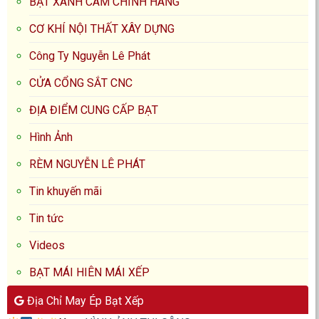
BẠT XANH CAM CHÍNH HÃNG
CƠ KHÍ NỘI THẤT XÂY DỰNG
Công Ty Nguyễn Lê Phát
CỬA CỔNG SẮT CNC
ĐỊA ĐIỂM CUNG CẤP BẠT
Hình Ảnh
RÈM NGUYỄN LÊ PHÁT
Tin khuyến mãi
Tin tức
Videos
BẠT MÁI HIÊN MÁI XẾP
Địa Chỉ May Ép Bạt Xếp