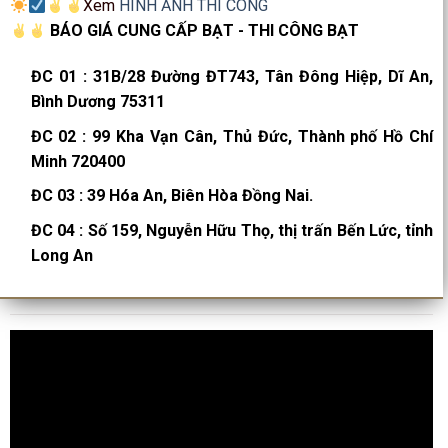
Xem
HÌNH ẢNH THI CÔNG
BÁO GIÁ CUNG CẤP BẠT - THI CÔNG BẠT
ĐC 01
:
31B/28 Đường ĐT743, Tân Đông Hiệp, Dĩ An,
Bình Dương 75311
ĐC 02
:
99 Kha Vạn Cân, Thủ Đức, Thành phố Hồ Chí
Minh 720400
ĐC 03
:
39 Hóa An, Biên Hòa Đồng Nai.
ĐC 04
:
Số 159, Nguyễn Hữu Thọ, thị trấn Bến Lức, tỉnh
Long An