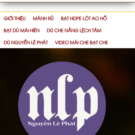
GIỚI THIỆU
MÀNH RỦ
BẠT HDPE LÓT AO HỒ
BẠT DÙ MÁI HIÊN
DÙ CHE NẮNG LỆCH TÂM
DÙ NGUYỄN LÊ PHÁT
VIDEO MÁI CHE BẠT CHE