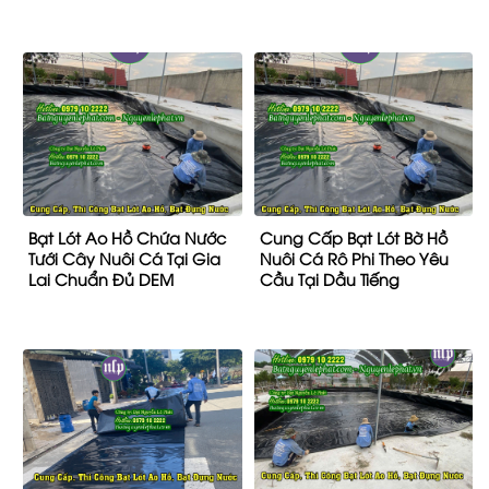
Bạt Lót Ao Hồ Chứa Nước
Cung Cấp Bạt Lót Bờ Hồ
Tưới Cây Nuôi Cá Tại Gia
Nuôi Cá Rô Phi Theo Yêu
Lai Chuẩn Đủ DEM
Cầu Tại Dầu Tiếng