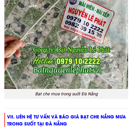
Bạt che mưa trong suốt Đà Nẵng
VII. LIÊN HỆ TƯ VẤN VÀ BÁO GIÁ BẠT CHE NẮNG MƯA
TRONG SUỐT TẠI ĐÀ NẴNG