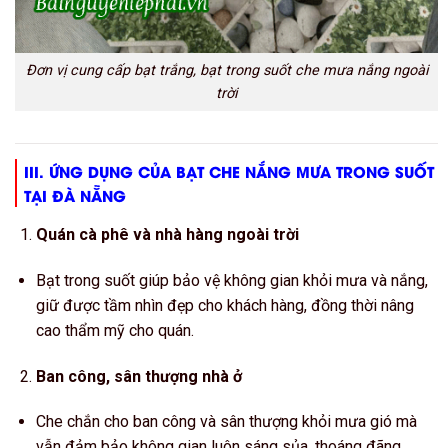
Đơn vị cung cấp bạt trắng, bạt trong suốt che mưa nắng ngoài
trời
III. ỨNG DỤNG CỦA BẠT CHE NẮNG MƯA TRONG SUỐT
TẠI ĐÀ NẴNG
Quán cà phê và nhà hàng ngoài trời
Bạt trong suốt giúp bảo vệ không gian khỏi mưa và nắng,
giữ được tầm nhìn đẹp cho khách hàng, đồng thời nâng
cao thẩm mỹ cho quán.
Ban công, sân thượng nhà ở
Che chắn cho ban công và sân thượng khỏi mưa gió mà
vẫn đảm bảo không gian luôn sáng sủa, thoáng đãng.