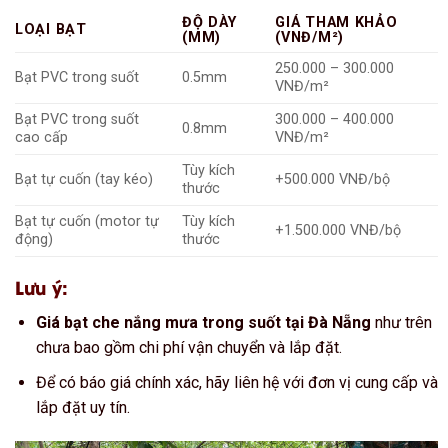
ĐỘ DÀY
GIÁ THAM KHẢO
LOẠI BẠT
(MM)
(VNĐ/M²)
250.000 – 300.000
Bạt PVC trong suốt
0.5mm
VNĐ/m²
Bạt PVC trong suốt
300.000 – 400.000
0.8mm
cao cấp
VNĐ/m²
Tùy kích
Bạt tự cuốn (tay kéo)
+500.000 VNĐ/bộ
thước
Bạt tự cuốn (motor tự
Tùy kích
+1.500.000 VNĐ/bộ
động)
thước
Lưu ý:
Giá bạt che nắng mưa trong suốt tại Đà Nẵng
như trên
chưa bao gồm chi phí vận chuyển và lắp đặt.
Để có báo giá chính xác, hãy liên hệ với đơn vị cung cấp và
lắp đặt uy tín.