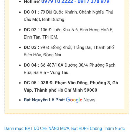
0979 10 2222 - 0917 378 979
:
Hotline
:
ĐC 01
79 Bùi Quốc Khánh, Chánh Nghĩa, Thủ
Dầu Một, Bình Dương.
:
ĐC 02
106 Đ. Liên Khu 5-6, Bình Hưng Hoà B,
Bình Tân, TPHCM.
:
ĐC 03
99 Đ. Đồng Khởi, Trảng Dài, Thành phố
Biên Hòa, Đồng Nai
:
ĐC 04
Số 487/10A Đường 30/4, Phường Rạch
Rừa, Bà Rịa - Vũng Tàu .
:
ĐC 05
038 Đ. Phạm Văn Đồng, Phường 3, Gò
Vấp, Thành phố Hồ Chí Minh 59000
Bạt Nguyễn Lê Phát
Danh mục:
BẠT DÙ CHE NẮNG MƯA
,
Bạt HDPE Chống Thấm Nước