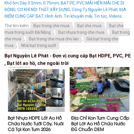
Khổ 6m Dày 0.5mm, 0.75mm
,
BẠT PE, PVC MÁI HIÊN MÁI CHE DI
ĐỘNG
,
CƠ KHÍ NỘI THẤT XÂY DỰNG
,
Công Ty Nguyễn Lê Phát
,
ĐỊA
ĐIỂM CUNG CẤP BẠT
,
Hình Ảnh
,
Tin khuyến mãi
,
Tin tức
,
Videos
.
Thẻ tìm kiếm:
Bạc trong che mưa
,
Bạt che mưa
,
Bạt che
mưa trong suốt Đà Nẵng
,
Bạt nhựa trong che mưa
,
Bạt trong
che mưa
,
Bạt trong che mưa cho lan
,
Giá bạt trong che
mưa
,
Nhà bạt trong suốt
.
Bạt Nguyễn Lê Phát - Đơn vị cung cấp Bạt HDPE, PVC, PE
, Bạt lót ao hồ, che ngoài trời
Bạt Nhựa HDPE Lót Ao Hồ
Địa Chỉ Kon Tum Cung Cấp
Chứa Nước Tưới Cây, Nuôi
Bạt Lót Ao Hồ Chứa Nước
Cá Tại Kon Tum 2026
Đủ Chuẩn DEM