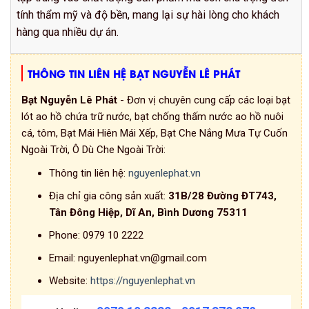
tính thẩm mỹ và độ bền, mang lại sự hài lòng cho khách
hàng qua nhiều dự án.
THÔNG TIN LIÊN HỆ BẠT NGUYỄN LÊ PHÁT
Bạt Nguyễn Lê Phát
- Đơn vị chuyên cung cấp các loại bạt
lót ao hồ chứa trữ nước, bạt chống thấm nước ao hồ nuôi
cá, tôm, Bạt Mái Hiên Mái Xếp, Bạt Che Nắng Mưa Tự Cuốn
Ngoài Trời, Ô Dù Che Ngoài Trời:
Thông tin liên hệ:
nguyenlephat.vn
Địa chỉ gia công sản xuất:
31B/28 Đường ĐT743,
Tân Đông Hiệp, Dĩ An, Bình Dương 75311
Phone:
0979 10 2222
Email:
nguyenlephat.vn@gmail.com
Website:
https://nguyenlephat.vn