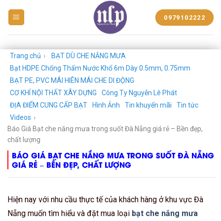
BẠT
0979102222
NHỰA
NGUYỄN
LÊ
PHÁT
Trang chủ
›
BẠT DÙ CHE NẮNG MƯA
Bạt HDPE Chống Thấm Nước Khổ 6m Dày 0.5mm, 0.75mm
BẠT PE, PVC MÁI HIÊN MÁI CHE DI ĐỘNG
CƠ KHÍ NỘI THẤT XÂY DỰNG
Công Ty Nguyễn Lê Phát
ĐỊA ĐIỂM CUNG CẤP BẠT
Hình Ảnh
Tin khuyến mãi
Tin tức
Videos
›
Báo Giá Bạt che nắng mưa trong suốt Đà Nẵng giá rẻ – Bền đẹp,
chất lượng
BÁO GIÁ BẠT CHE NẮNG MƯA TRONG SUỐT ĐÀ NẴNG
GIÁ RẺ – BỀN ĐẸP, CHẤT LƯỢNG
Hiện nay với nhu cầu thực tế của khách hàng ở khu vực Đà
Nẵng muốn tìm hiểu và đặt mua loại
bạt che nắng mưa