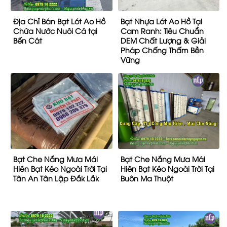
Địa Chỉ Bán Bạt Lót Ao Hồ
Bạt Nhựa Lót Ao Hồ Tại
Chứa Nước Nuôi Cá tại
Cam Ranh: Tiêu Chuẩn
Bến Cát
DEM Chất Lượng & Giải
Pháp Chống Thấm Bền
Vững
Bạt Che Nắng Mưa Mái
Bạt Che Nắng Mưa Mái
Hiên Bạt Kéo Ngoài Trời Tại
Hiên Bạt Kéo Ngoài Trời Tại
Tân An Tân Lập Đắk Lắk
Buôn Ma Thuột