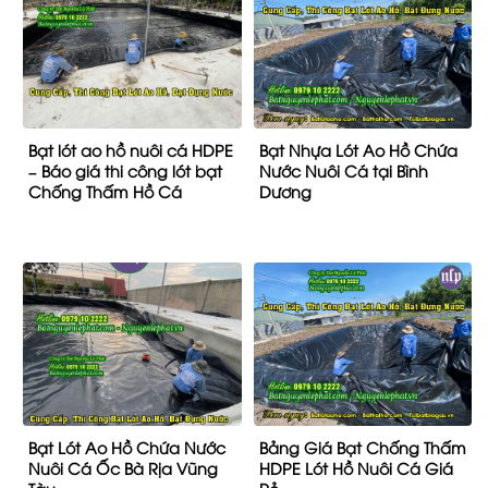
Bạt lót ao hồ nuôi cá HDPE
Bạt Nhựa Lót Ao Hồ Chứa
– Báo giá thi công lót bạt
Nước Nuôi Cá tại Bình
Chống Thấm Hồ Cá
Dương
Bạt Lót Ao Hồ Chứa Nước
Bảng Giá Bạt Chống Thấm
Nuôi Cá Ốc Bà Rịa Vũng
HDPE Lót Hồ Nuôi Cá Giá