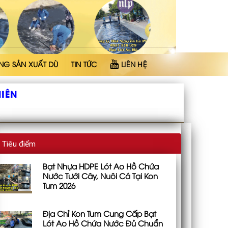
NG SẢN XUẤT DÙ
TIN TỨC
LIÊN HỆ
HIÊN
Tiêu điểm
Bạt Nhựa HDPE Lót Ao Hồ Chứa
Nước Tưới Cây, Nuôi Cá Tại Kon
Tum 2026
Địa Chỉ Kon Tum Cung Cấp Bạt
Lót Ao Hồ Chứa Nước Đủ Chuẩn