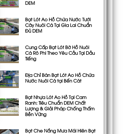
DEM
Bạt Lót Ao Hồ Chứa Nước Tưới
Cây Nuôi Cá Tại Gia Lai Chuẩn
Đủ DEM
Cung Cấp Bạt Lót Bờ Hồ Nuôi
Cá Rô Phi Theo Yêu Cầu Tại Dầu
Tiếng
Địa Chỉ Bán Bạt Lót Ao Hồ Chứa
Nước Nuôi Cá tại Bến Cát
Bạt Nhựa Lót Ao Hồ Tại Cam
Ranh: Tiêu Chuẩn DEM Chất
Lượng & Giải Pháp Chống Thấm
Bền Vững
Bạt Che Nắng Mưa Mái Hiên Bạt