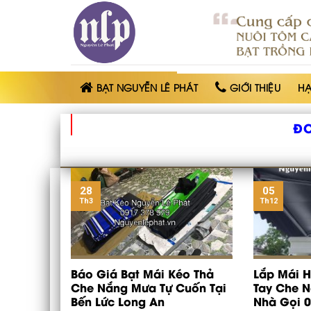
BẠT
NHỰA
NGUYỄN
LÊ
PHÁT
BẠT NGUYỄN LÊ PHÁT
GIỚI THIỆU
H
ĐƠ
28
05
Th3
Th12
Báo Giá Bạt Mái Kéo Thả
Lắp Mái H
Che Nắng Mưa Tự Cuốn Tại
Tay Che 
Bến Lức Long An
Nhà Gọi 