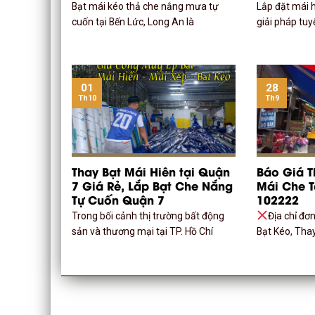
Bạt mái kéo thả che nắng mưa tự
Lắp đặt mái h
cuốn tại Bến Lức, Long An là
giải pháp tuy
01
28
Th10
Th9
Thay Bạt Mái Hiên tại Quận
Báo Giá T
7 Giá Rẻ, Lắp Bạt Che Nắng
Mái Che 
Tự Cuốn Quận 7
102222
Trong bối cảnh thị trường bất động
Địa chỉ đơ
sản và thương mại tại TP. Hồ Chí
Bạt Kéo, Tha