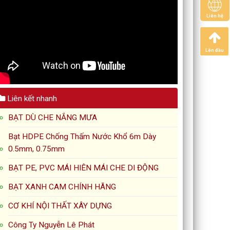
Liên hệ
Lên đầu
Liên kết nhanh
BẠT DÙ CHE NẮNG MƯA
Bạt HDPE Chống Thấm Nước Khổ 6m Dày
0.5mm, 0.75mm
BẠT PE, PVC MÁI HIÊN MÁI CHE DI ĐỘNG
BẠT XANH CAM CHÍNH HÃNG
CƠ KHÍ NỘI THẤT XÂY DỰNG
Công Ty Nguyễn Lê Phát