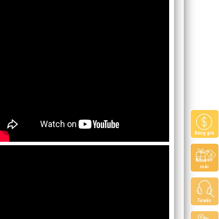
Bảng giá
Khuyến
mãi
Tư vấn