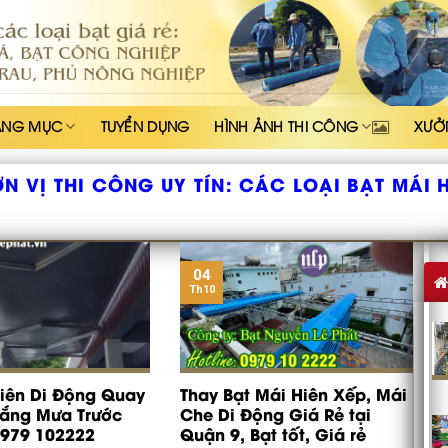
ẠNG MỤC
TUYỂN DỤNG
HÌNH ẢNH THI CÔNG
XƯỞ
N VỊ THI CÔNG UY TÍN:
CÁC LOẠI BẠT MÁI 
04
Th10
iên Di Động Quay
Thay Bạt Mái Hiên Xếp, Mái
Nắng Mưa Trước
Che Di Động Giá Rẻ tại
0979 102222
Quận 9, Bạt tốt, Giá rẻ