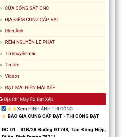
CỬA CỔNG SẮT CNC
ĐỊA ĐIỂM CUNG CẤP BẠT
Hình Ảnh
RÈM NGUYỄN LÊ PHÁT
Tin khuyến mãi
Tin tức
Videos
BẠT MÁI HIÊN MÁI XẾP
Địa Chỉ May Ép Bạt Xếp
Xem
HÌNH ẢNH THI CÔNG
BÁO GIÁ CUNG CẤP BẠT - THI CÔNG BẠT
ĐC 01
:
31B/28 Đường ĐT743, Tân Đông Hiệp,
Dĩ An, Bình Dương 75311