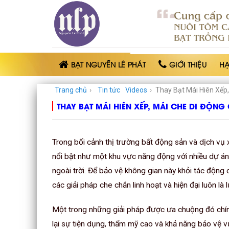
BẠT
NHỰA
NGUYỄN
LÊ
PHÁT
BẠT NGUYỄN LÊ PHÁT
GIỚI THIỆU
H
Trang chủ
›
Tin tức
Videos
›
Thay Bạt Mái Hiên Xếp, 
THAY BẠT MÁI HIÊN XẾP, MÁI CHE DI ĐỘNG G
Trong bối cảnh thị trường bất động sản và dịch vụ 
nổi bật như một khu vực năng động với nhiều dự án
ngoài trời. Để bảo vệ không gian này khỏi tác động 
các giải pháp che chắn linh hoạt và hiện đại luôn l
Một trong những giải pháp được ưa chuộng đó chín
lại sự tiện dụng, thẩm mỹ cao và khả năng bảo vệ vư