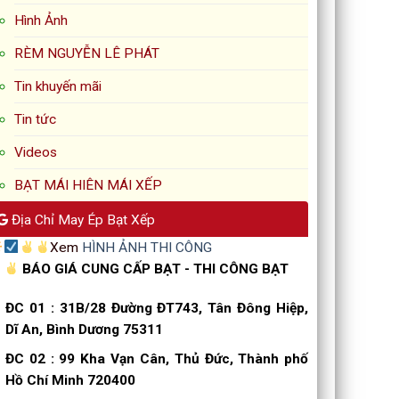
Hình Ảnh
RÈM NGUYỄN LÊ PHÁT
Tin khuyến mãi
Tin tức
Videos
BẠT MÁI HIÊN MÁI XẾP
Địa Chỉ May Ép Bạt Xếp
Xem
HÌNH ẢNH THI CÔNG
BÁO GIÁ CUNG CẤP BẠT - THI CÔNG BẠT
ĐC 01
:
31B/28 Đường ĐT743, Tân Đông Hiệp,
Dĩ An, Bình Dương 75311
ĐC 02
:
99 Kha Vạn Cân, Thủ Đức, Thành phố
Hồ Chí Minh 720400