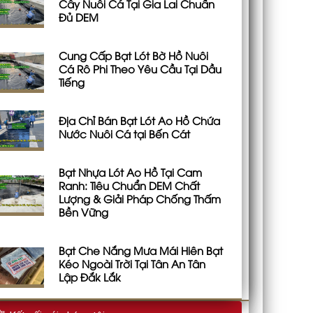
Cây Nuôi Cá Tại Gia Lai Chuẩn
Đủ DEM
Cung Cấp Bạt Lót Bờ Hồ Nuôi
Cá Rô Phi Theo Yêu Cầu Tại Dầu
Tiếng
Địa Chỉ Bán Bạt Lót Ao Hồ Chứa
Nước Nuôi Cá tại Bến Cát
Bạt Nhựa Lót Ao Hồ Tại Cam
Ranh: Tiêu Chuẩn DEM Chất
Lượng & Giải Pháp Chống Thấm
Bền Vững
Bạt Che Nắng Mưa Mái Hiên Bạt
Kéo Ngoài Trời Tại Tân An Tân
Lập Đắk Lắk