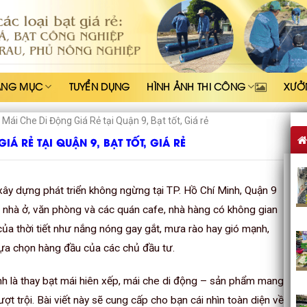
ẠNG MỤC
TUYỂN DỤNG
HÌNH ẢNH THI CÔNG
XƯỞ
Mái Che Di Động Giá Rẻ tại Quận 9, Bạt tốt, Giá rẻ
IÁ RẺ TẠI QUẬN 9, BẠT TỐT, GIÁ RẺ
xây dựng phát triển không ngừng tại TP. Hồ Chí Minh, Quận 9
 nhà ở, văn phòng và các quán cafe, nhà hàng có không gian
của thời tiết như nắng nóng gay gắt, mưa rào hay gió mạnh,
à lựa chọn hàng đầu của các chủ đầu tư.
h là thay bạt mái hiên xếp, mái che di động – sản phẩm mang
ợt trội. Bài viết này sẽ cung cấp cho bạn cái nhìn toàn diện về