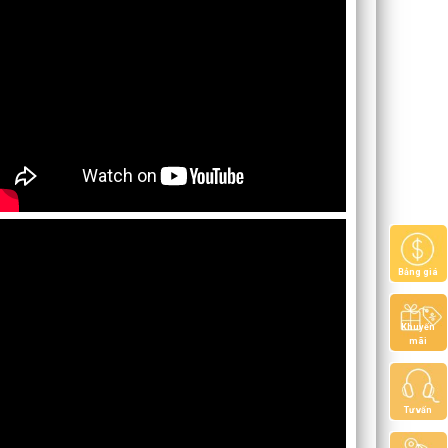
Bảng giá
Khuyến
mãi
Tư vấn