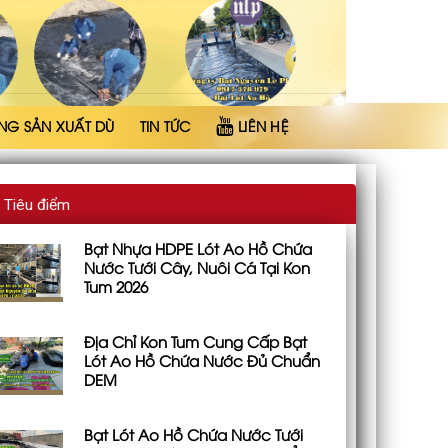
NG SẢN XUẤT DÙ
TIN TỨC
LIÊN HỆ
Tiêu điểm
Bạt Nhựa HDPE Lót Ao Hồ Chứa
Nước Tưới Cây, Nuôi Cá Tại Kon
Tum 2026
Địa Chỉ Kon Tum Cung Cấp Bạt
Lót Ao Hồ Chứa Nước Đủ Chuẩn
DEM
Bạt Lót Ao Hồ Chứa Nước Tưới