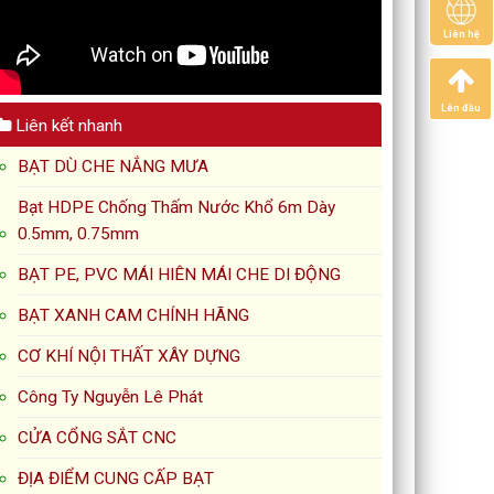
Liên hệ
Lên đầu
Liên kết nhanh
BẠT DÙ CHE NẮNG MƯA
Bạt HDPE Chống Thấm Nước Khổ 6m Dày
0.5mm, 0.75mm
BẠT PE, PVC MÁI HIÊN MÁI CHE DI ĐỘNG
BẠT XANH CAM CHÍNH HÃNG
CƠ KHÍ NỘI THẤT XÂY DỰNG
Công Ty Nguyễn Lê Phát
CỬA CỔNG SẮT CNC
ĐỊA ĐIỂM CUNG CẤP BẠT