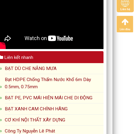
Liên hệ
Lên đầu
Liên kết nhanh
BẠT DÙ CHE NẮNG MƯA
Bạt HDPE Chống Thấm Nước Khổ 6m Dày
0.5mm, 0.75mm
BẠT PE, PVC MÁI HIÊN MÁI CHE DI ĐỘNG
BẠT XANH CAM CHÍNH HÃNG
CƠ KHÍ NỘI THẤT XÂY DỰNG
Công Ty Nguyễn Lê Phát