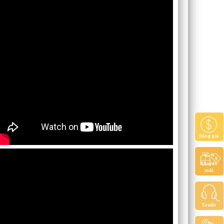
Bảng giá
Khuyến
mãi
Tư vấn