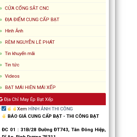
CỬA CỔNG SẮT CNC
ĐỊA ĐIỂM CUNG CẤP BẠT
Hình Ảnh
RÈM NGUYỄN LÊ PHÁT
Tin khuyến mãi
Tin tức
Videos
BẠT MÁI HIÊN MÁI XẾP
Địa Chỉ May Ép Bạt Xếp
Xem
HÌNH ẢNH THI CÔNG
BÁO GIÁ CUNG CẤP BẠT - THI CÔNG BẠT
ĐC 01
:
31B/28 Đường ĐT743, Tân Đông Hiệp,
Dĩ An, Bình Dương 75311