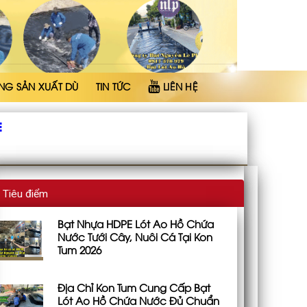
NG SẢN XUẤT DÙ
TIN TỨC
LIÊN HỆ
E
Tiêu điểm
Bạt Nhựa HDPE Lót Ao Hồ Chứa
Nước Tưới Cây, Nuôi Cá Tại Kon
Tum 2026
Địa Chỉ Kon Tum Cung Cấp Bạt
Lót Ao Hồ Chứa Nước Đủ Chuẩn