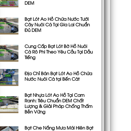
DEM
Bạt Lót Ao Hồ Chứa Nước Tưới
Cây Nuôi Cá Tại Gia Lai Chuẩn
Đủ DEM
Cung Cấp Bạt Lót Bờ Hồ Nuôi
Cá Rô Phi Theo Yêu Cầu Tại Dầu
Tiếng
Địa Chỉ Bán Bạt Lót Ao Hồ Chứa
Nước Nuôi Cá tại Bến Cát
Bạt Nhựa Lót Ao Hồ Tại Cam
Ranh: Tiêu Chuẩn DEM Chất
Lượng & Giải Pháp Chống Thấm
Bền Vững
Bạt Che Nắng Mưa Mái Hiên Bạt