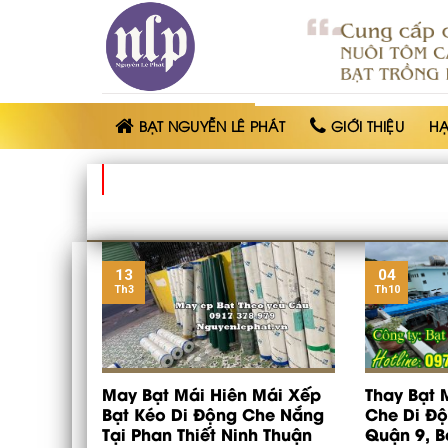
BẠT
NHỰA
NGUYỄN
LÊ
PHÁT
BẠT NGUYỄN LÊ PHÁT
GIỚI THIỆU
H
13
04
Th3
Th10
May Bạt Mái Hiên Mái Xếp
Thay Bạt 
Bạt Kéo Di Động Che Nắng
Che Di Độ
Tại Phan Thiết Ninh Thuận
Quận 9, Bạ