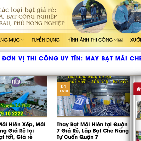
ẠNG MỤC
TUYỂN DỤNG
HÌNH ẢNH THI CÔNG
XƯỞ
ĐƠN VỊ THI CÔNG UY TÍN:
MAY BẠT MÁI CH
01
Th10
Mái Hiên Xếp, Mái
Thay Bạt Mái Hiên tại Quận
ng Giá Rẻ tại
7 Giá Rẻ, Lắp Bạt Che Nắng
t tốt, Giá rẻ
Tự Cuốn Quận 7