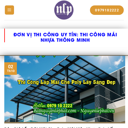
BẠT
0979102222
NHỰA
NGUYỄN
LÊ
PHÁT
ĐƠN VỊ THI CÔNG UY TÍN:
THI CÔNG MÁI
NHỰA THÔNG MINH
02
Th10