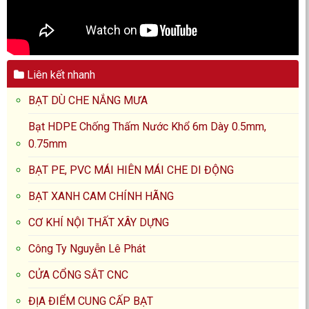
Liên kết nhanh
BẠT DÙ CHE NẮNG MƯA
Bạt HDPE Chống Thấm Nước Khổ 6m Dày 0.5mm,
0.75mm
BẠT PE, PVC MÁI HIÊN MÁI CHE DI ĐỘNG
BẠT XANH CAM CHÍNH HÃNG
CƠ KHÍ NỘI THẤT XÂY DỰNG
Công Ty Nguyễn Lê Phát
CỬA CỔNG SẮT CNC
ĐỊA ĐIỂM CUNG CẤP BẠT