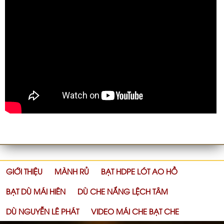
GIỚI THIỆU
MÀNH RỦ
BẠT HDPE LÓT AO HỒ
BẠT DÙ MÁI HIÊN
DÙ CHE NẮNG LỆCH TÂM
DÙ NGUYỄN LÊ PHÁT
VIDEO MÁI CHE BẠT CHE