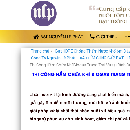
BẠT
NHỰA
NGUYỄN
LÊ
PHÁT
BẠT NGUYỄN LÊ PHÁT
GIỚI THIỆU
H
Trang chủ
›
Bạt HDPE Chống Thấm Nước Khổ 6m Dà
Công Ty Nguyễn Lê Phát
ĐỊA ĐIỂM CUNG CẤP BẠT
H
Thi Công Hầm Chứa Khí Biogas Trang Trại Vịt tại Bình D
THI CÔNG HẦM CHỨA KHÍ BIOGAS TRANG TRẠ
Chăn nuôi vịt tại
Bình Dương
đang phát triển mạnh,
giải gây
ô nhiễm môi trường, mùi hôi và ảnh hư
giải pháp xử lý chất thải chăn nuôi vịt hiệu quả
, 
biogas) phục vụ cho sinh hoạt, giảm chi phí và