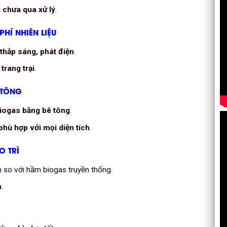
i chưa qua xử lý
.
PHÍ NHIÊN LIỆU
thắp sáng, phát điện
.
trang trại
.
 TÔNG
biogas bằng bê tông
.
hù hợp với mọi diện tích
.
O TRÌ
n so với hầm biogas truyền thống.
n
.