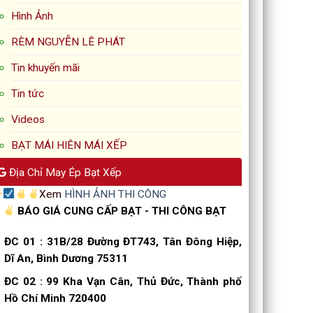
Hình Ảnh
RÈM NGUYỄN LÊ PHÁT
Tin khuyến mãi
Tin tức
Videos
BẠT MÁI HIÊN MÁI XẾP
Địa Chỉ May Ép Bạt Xếp
Xem
HÌNH ẢNH THI CÔNG
BÁO GIÁ CUNG CẤP BẠT - THI CÔNG BẠT
ĐC 01
:
31B/28 Đường ĐT743, Tân Đông Hiệp,
Dĩ An, Bình Dương 75311
ĐC 02
:
99 Kha Vạn Cân, Thủ Đức, Thành phố
Hồ Chí Minh 720400