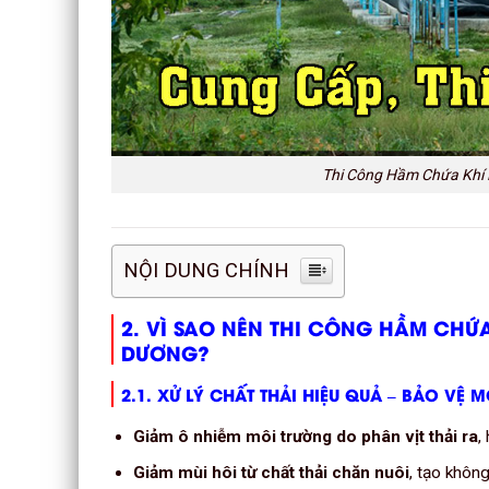
Thi Công Hầm Chứa Khí B
NỘI DUNG CHÍNH
2. VÌ SAO NÊN THI CÔNG HẦM CHỨA
DƯƠNG?
2.1. XỬ LÝ CHẤT THẢI HIỆU QUẢ – BẢO VỆ 
Giảm ô nhiễm môi trường do phân vịt thải ra
,
Giảm mùi hôi từ chất thải chăn nuôi
, tạo không