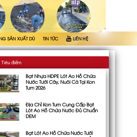
NG SẢN XUẤT DÙ
TIN TỨC
LIÊN HỆ
Tiêu điểm
Bạt Nhựa HDPE Lót Ao Hồ Chứa
Nước Tưới Cây, Nuôi Cá Tại Kon
Tum 2026
Địa Chỉ Kon Tum Cung Cấp Bạt
Lót Ao Hồ Chứa Nước Đủ Chuẩn
DEM
Bạt Lót Ao Hồ Chứa Nước Tưới