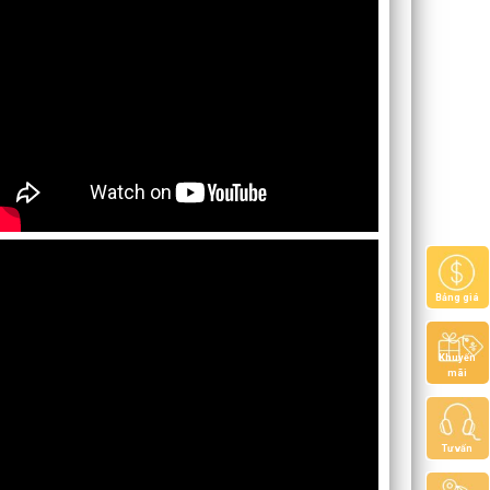
Bảng giá
Khuyến
mãi
Tư vấn