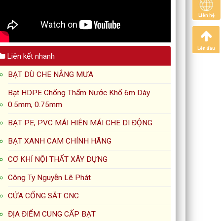
Liên hệ
Lên đầu
Liên kết nhanh
BẠT DÙ CHE NẮNG MƯA
Bạt HDPE Chống Thấm Nước Khổ 6m Dày
0.5mm, 0.75mm
BẠT PE, PVC MÁI HIÊN MÁI CHE DI ĐỘNG
BẠT XANH CAM CHÍNH HÃNG
CƠ KHÍ NỘI THẤT XÂY DỰNG
Công Ty Nguyễn Lê Phát
CỬA CỔNG SẮT CNC
ĐỊA ĐIỂM CUNG CẤP BẠT