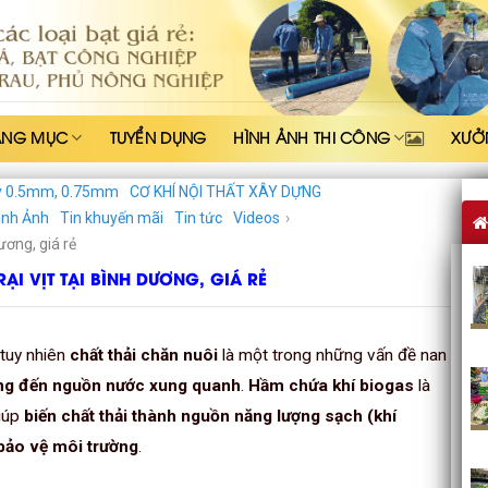
ẠNG MỤC
TUYỂN DỤNG
HÌNH ẢNH THI CÔNG
XƯỞ
y 0.5mm, 0.75mm
CƠ KHÍ NỘI THẤT XÂY DỰNG
ình Ảnh
Tin khuyến mãi
Tin tức
Videos
›
ương, giá rẻ
I VỊT TẠI BÌNH DƯƠNG, GIÁ RẺ
 tuy nhiên
chất thải chăn nuôi
là một trong những vấn đề nan
ởng đến nguồn nước xung quanh
.
Hầm chứa khí biogas
là
giúp
biến chất thải thành nguồn năng lượng sạch (khí
 bảo vệ môi trường
.