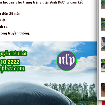
í biogas cho trang trại vịt tại Bình Dương
, cam kết:
ên đến 25 năm
.
huật
.
nh ra
.
 tông truyền thống
.