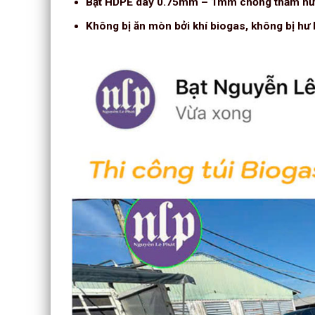
Bạt HDPE dày 0.75mm – 1mm chống thấm nước
Không bị ăn mòn bởi khí biogas, không bị hư 