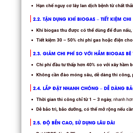
Hạn chế nguy cơ lây lan dịch bệnh từ chất thả
2.2. TẬN DỤNG KHÍ BIOGAS – TIẾT KIỆM CHI 
Khí biogas thu được có thể dùng để đun nấu, 
Tiết kiệm 30 – 50% chi phí gas hoặc điện cho 
2.3. GIẢM CHI PHÍ SO VỚI HẦM BIOGAS BÊ
Chi phí đầu tư thấp hơn 40% so với xây hầm 
Không cần đào móng sâu, dễ dàng thi công, p
2.4. LẮP ĐẶT NHANH CHÓNG – DỄ DÀNG BẢ
Thời gian thi công chỉ từ 1 – 3 ngày
, nhanh hơ
Dễ bảo trì, bảo dưỡng, có thể mở rộng nếu cầ
2.5. ĐỘ BỀN CAO, SỬ DỤNG LÂU DÀI