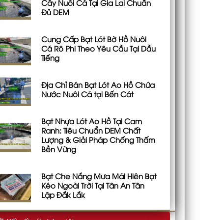
Cây Nuôi Cá Tại Gia Lai Chuẩn
Đủ DEM
Cung Cấp Bạt Lót Bờ Hồ Nuôi
Cá Rô Phi Theo Yêu Cầu Tại Dầu
Tiếng
Địa Chỉ Bán Bạt Lót Ao Hồ Chứa
Nước Nuôi Cá tại Bến Cát
Bạt Nhựa Lót Ao Hồ Tại Cam
Ranh: Tiêu Chuẩn DEM Chất
Lượng & Giải Pháp Chống Thấm
Bền Vững
Bạt Che Nắng Mưa Mái Hiên Bạt
Kéo Ngoài Trời Tại Tân An Tân
Lập Đắk Lắk