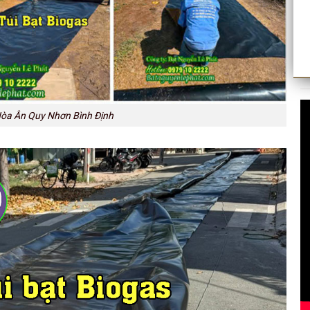
 Hòa Ân Quy Nhơn Bình Định