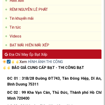
Hình Ảnh
RÈM NGUYỄN LÊ PHÁT
Tin khuyến mãi
Tin tức
Videos
BẠT MÁI HIÊN MÁI XẾP
Địa Chỉ May Ép Bạt Xếp
Xem
HÌNH ẢNH THI CÔNG
BÁO GIÁ CUNG CẤP BẠT - THI CÔNG BẠT
ĐC 01
:
31B/28 Đường ĐT743, Tân Đông Hiệp, Dĩ An,
Bình Dương 75311
ĐC 02
:
99 Kha Vạn Cân, Thủ Đức, Thành phố Hồ Chí
Minh 720400