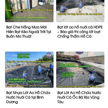
Bạt Che Nắng Mưa Mái
Bạt lót ao hồ nuôi cá HDPE
Hiên Bạt Kéo Ngoài Trời Tại
– Báo giá thi công lót bạt
Buôn Ma Thuột
Chống Thấm Hồ Cá
Bạt Nhựa Lót Ao Hồ Chứa
Bạt Lót Ao Hồ Chứa Nước
Nước Nuôi Cá tại Bình
Nuôi Cá Ốc Bà Rịa Vũng
Dương
Tàu