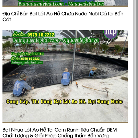
Địa Chỉ Bán Bạt Lót Ao Hồ Chứa Nước Nuôi Cá tại Bến
Cát
Bạt Nhựa Lót Ao Hồ Tại Cam Ranh: Tiêu Chuẩn DEM
Chất Lượng & Giải Pháp Chống Thấm Bền Vững