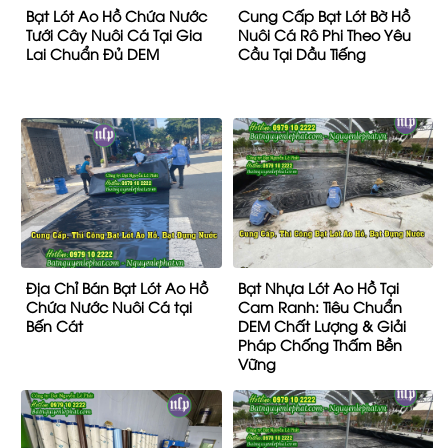
Bạt Lót Ao Hồ Chứa Nước
Cung Cấp Bạt Lót Bờ Hồ
Tưới Cây Nuôi Cá Tại Gia
Nuôi Cá Rô Phi Theo Yêu
Lai Chuẩn Đủ DEM
Cầu Tại Dầu Tiếng
Địa Chỉ Bán Bạt Lót Ao Hồ
Bạt Nhựa Lót Ao Hồ Tại
Chứa Nước Nuôi Cá tại
Cam Ranh: Tiêu Chuẩn
Bến Cát
DEM Chất Lượng & Giải
Pháp Chống Thấm Bền
Vững