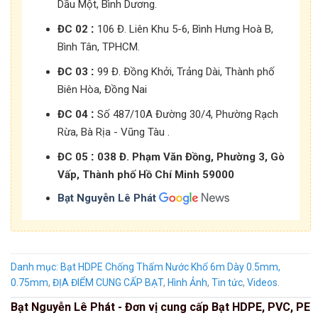
Dầu Một, Bình Dương.
:
ĐC 02
106 Đ. Liên Khu 5-6, Bình Hưng Hoà B,
Bình Tân, TPHCM.
:
ĐC 03
99 Đ. Đồng Khởi, Trảng Dài, Thành phố
Biên Hòa, Đồng Nai
:
ĐC 04
Số 487/10A Đường 30/4, Phường Rạch
Rừa, Bà Rịa - Vũng Tàu .
:
ĐC 05
038 Đ. Phạm Văn Đồng, Phường 3, Gò
Vấp, Thành phố Hồ Chí Minh 59000
Bạt Nguyễn Lê Phát
Danh mục:
Bạt HDPE Chống Thấm Nước Khổ 6m Dày 0.5mm,
0.75mm
,
ĐỊA ĐIỂM CUNG CẤP BẠT
,
Hình Ảnh
,
Tin tức
,
Videos
.
Bạt Nguyễn Lê Phát - Đơn vị cung cấp Bạt HDPE, PVC, PE