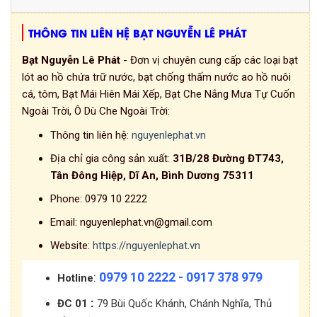
THÔNG TIN LIÊN HỆ BẠT NGUYỄN LÊ PHÁT
Bạt Nguyễn Lê Phát
- Đơn vị chuyên cung cấp các loại bạt
lót ao hồ chứa trữ nước, bạt chống thấm nước ao hồ nuôi
cá, tôm, Bạt Mái Hiên Mái Xếp, Bạt Che Nắng Mưa Tự Cuốn
Ngoài Trời, Ô Dù Che Ngoài Trời:
Thông tin liên hệ:
nguyenlephat.vn
Địa chỉ gia công sản xuất:
31B/28 Đường ĐT743,
Tân Đông Hiệp, Dĩ An, Bình Dương 75311
Phone:
0979 10 2222
Email:
nguyenlephat.vn@gmail.com
Website:
https://nguyenlephat.vn
0979 10 2222 - 0917 378 979
:
Hotline
:
ĐC 01
79 Bùi Quốc Khánh, Chánh Nghĩa, Thủ