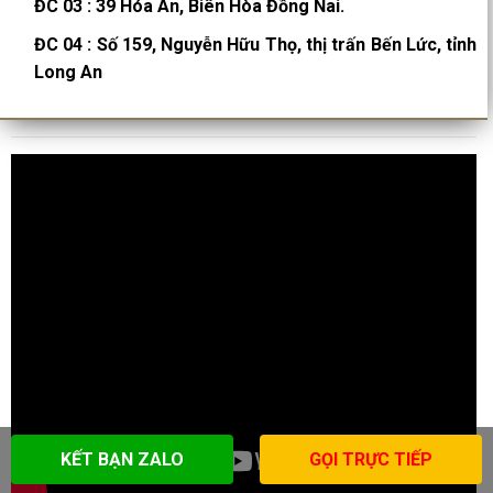
ĐC 03
:
39 Hóa An, Biên Hòa Đồng Nai.
ĐC 04
:
Số 159, Nguyễn Hữu Thọ, thị trấn Bến Lức, tỉnh
Long An
KẾT BẠN ZALO
GỌI TRỰC TIẾP