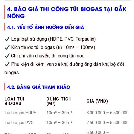
4. BÁO GIÁ THI CÔNG TÚI BIOGAS TẠI ĐẮK
NÔNG
4.1. YẾU TỐ ẢNH HƯỞNG ĐẾN GIÁ
Loại bạt sử dụng (HDPE, PVC, Tarpaulin).
Kích thước túi biogas (từ 10m³ – 100m³).
Chi phí vận chuyển, thi công tận nơi.
Phụ kiện đi kèm: van xả khí, đường ống dẫn khí, bộ đốt
biogas.
4.2. BẢNG GIÁ THAM KHẢO
LOẠI TÚI
DUNG TÍCH
GIÁ (VNĐ)
BIOGAS
(M³)
Túi biogas HDPE
10m³ – 30m³
3.000.000 – 6.500.000
Túi biogas PVC
10m³ – 30m³
2.500.000 – 5.500.000
6.500.000 –