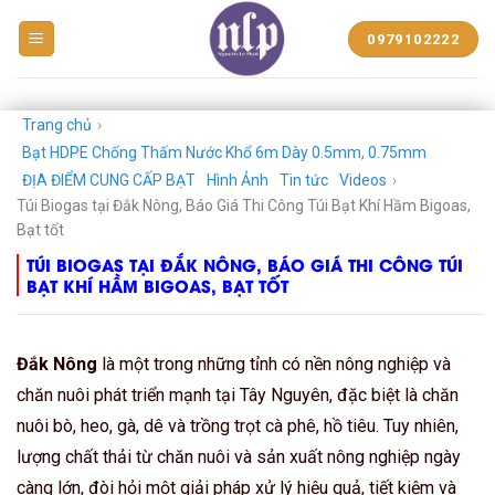
BẠT
0979102222
NHỰA
NGUYỄN
LÊ
PHÁT
Trang chủ
›
Bạt HDPE Chống Thấm Nước Khổ 6m Dày 0.5mm, 0.75mm
ĐỊA ĐIỂM CUNG CẤP BẠT
Hình Ảnh
Tin tức
Videos
›
Túi Biogas tại Đắk Nông, Báo Giá Thi Công Túi Bạt Khí Hầm Bigoas,
Bạt tốt
TÚI BIOGAS TẠI ĐẮK NÔNG, BÁO GIÁ THI CÔNG TÚI
BẠT KHÍ HẦM BIGOAS, BẠT TỐT
Đắk Nông
là một trong những tỉnh có nền nông nghiệp và
chăn nuôi phát triển mạnh tại Tây Nguyên, đặc biệt là chăn
nuôi bò, heo, gà, dê và trồng trọt cà phê, hồ tiêu. Tuy nhiên,
lượng chất thải từ chăn nuôi và sản xuất nông nghiệp ngày
càng lớn, đòi hỏi một giải pháp xử lý hiệu quả, tiết kiệm và