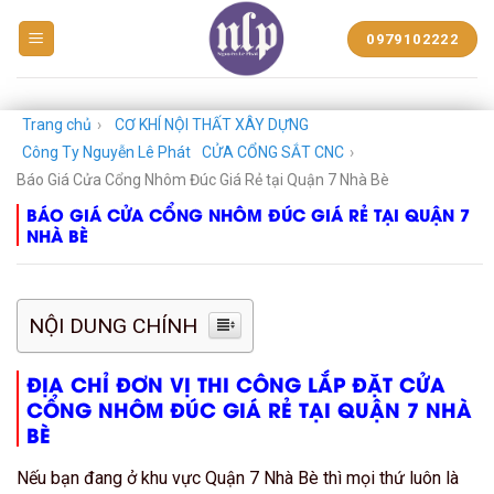
BẠT
0979102222
NHỰA
NGUYỄN
LÊ
PHÁT
Trang chủ
›
CƠ KHÍ NỘI THẤT XÂY DỰNG
Công Ty Nguyễn Lê Phát
CỬA CỔNG SẮT CNC
›
Báo Giá Cửa Cổng Nhôm Đúc Giá Rẻ tại Quận 7 Nhà Bè
BÁO GIÁ CỬA CỔNG NHÔM ĐÚC GIÁ RẺ TẠI QUẬN 7
NHÀ BÈ
NỘI DUNG CHÍNH
ĐỊA CHỈ ĐƠN VỊ THI CÔNG LẮP ĐẶT CỬA
CỔNG NHÔM ĐÚC GIÁ RẺ TẠI QUẬN 7 NHÀ
BÈ
Nếu bạn đang ở khu vực Quận 7 Nhà Bè thì mọi thứ luôn là