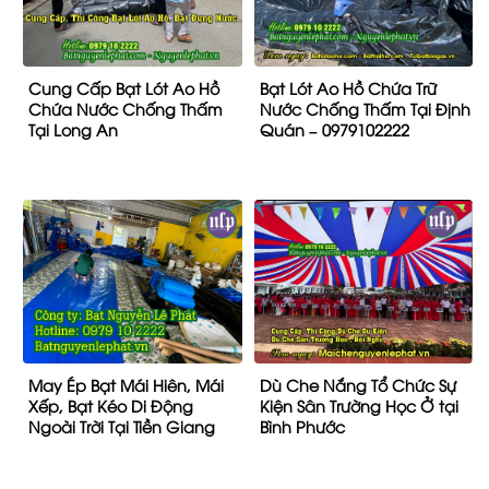
Cung Cấp Bạt Lót Ao Hồ
Bạt Lót Ao Hồ Chứa Trữ
Chứa Nước Chống Thấm
Nước Chống Thấm Tại Định
Tại Long An
Quán – 0979102222
May Ép Bạt Mái Hiên, Mái
Dù Che Nắng Tổ Chức Sự
Xếp, Bạt Kéo Di Động
Kiện Sân Trường Học Ở tại
Ngoài Trời Tại Tiền Giang
Bình Phước