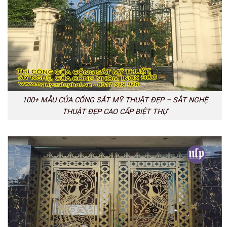
100+ MẪU CỬA CỔNG SẮT MỸ THUẬT ĐẸP – SẮT NGHỆ
THUẬT ĐẸP CAO CẤP BIỆT THỰ