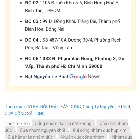
:
ĐC 02
106 Đ. Liên Khu 5-6, Bình Hưng Hoà B,
Bình Tân, TPHCM.
:
ĐC 03
99 Đ. Đồng Khởi, Trảng Dài, Thành phố
Biên Hòa, Đồng Nai
:
ĐC 04
Số 487/10A Đường 30/4, Phường Rạch
Rừa, Bà Rịa - Vũng Tàu .
:
ĐC 05
038 Đ. Phạm Văn Đồng, Phường 3, Gò
Vấp, Thành phố Hồ Chí Minh 59000
Bạt Nguyễn Lê Phát
Danh mục:
CƠ KHÍ NỘI THẤT XÂY DỰNG
,
Công Ty Nguyễn Lê Phát
,
CỬA CỔNG SẮT CNC
.
Thẻ tìm kiếm:
Cổng nhôm đúc có đắt không
,
Của nhà nhôm
đúc
,
Cửa nhôm nguyên khối
,
Giá cổng nhôm đúc hợp kim
,
Giá hàng rào nhôm đúc
,
Khuôn đúc cổng nhôm
,
Nhôm đúc