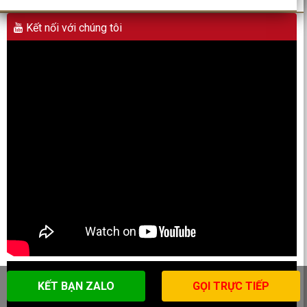
Kết nối với chúng tôi
KẾT BẠN ZALO
GỌI TRỰC TIẾP