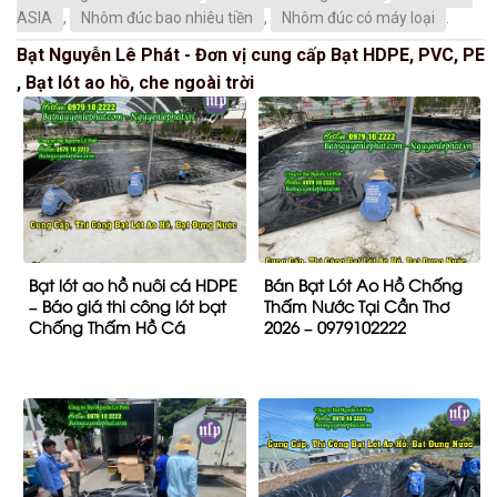
ASIA
,
Nhôm đúc bao nhiêu tiền
,
Nhôm đúc có máy loại
.
Bạt Nguyễn Lê Phát - Đơn vị cung cấp Bạt HDPE, PVC, PE
, Bạt lót ao hồ, che ngoài trời
Bạt lót ao hồ nuôi cá HDPE
Bán Bạt Lót Ao Hồ Chống
– Báo giá thi công lót bạt
Thấm Nước Tại Cần Thơ
Chống Thấm Hồ Cá
2026 – 0979102222