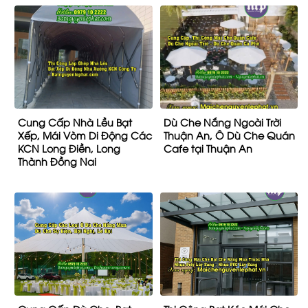
Cung Cấp Nhà Lều Bạt
Dù Che Nắng Ngoài Trời
Xếp, Mái Vòm Di Động Các
Thuận An, Ô Dù Che Quán
KCN Long Điền, Long
Cafe tại Thuận An
Thành Đồng Nai