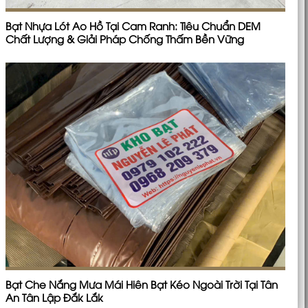
Bạt Nhựa Lót Ao Hồ Tại Cam Ranh: Tiêu Chuẩn DEM
Chất Lượng & Giải Pháp Chống Thấm Bền Vững
Bạt Che Nắng Mưa Mái Hiên Bạt Kéo Ngoài Trời Tại Tân
An Tân Lập Đắk Lắk