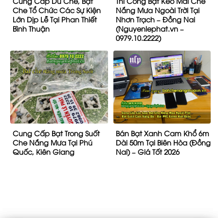
Cung Cấp Dù Che, Bạt
Thi Công Bạt Kéo Mái Che
Che Tổ Chức Các Sự Kiện
Nắng Mưa Ngoài Trời Tại
Lớn Dịp Lễ Tại Phan Thiết
Nhơn Trạch – Đồng Nai
Bình Thuận
(Nguyenlephat.vn –
0979.10.2222)
Cung Cấp Bạt Trong Suốt
Bán Bạt Xanh Cam Khổ 6m
Che Nắng Mưa Tại Phú
Dài 50m Tại Biên Hòa (Đồng
Quốc, Kiên Giang
Nai) – Giá Tốt 2026