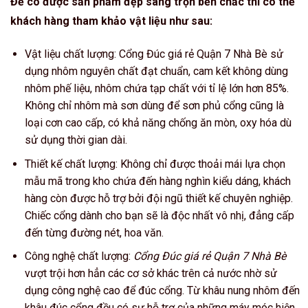
Để có được sản phẩm đẹp sang trọn bền chắc thì có thể
khách hàng tham khảo vật liệu như sau:
Vật liệu chất lượng: Cổng Đúc giá rẻ Quận 7 Nhà Bè sử
dụng nhôm nguyên chất đạt chuẩn, cam kết không dùng
nhôm phế liệu, nhôm chứa tạp chất với tỉ lệ lớn hơn 85%.
Không chỉ nhôm mà sơn dùng để sơn phủ cổng cũng là
loại cơn cao cấp, có khả năng chống ăn mòn, oxy hóa dù
sử dụng thời gian dài.
Thiết kế chất lượng: Không chỉ được thoải mái lựa chọn
mẫu mã trong kho chứa đến hàng nghìn kiểu dáng, khách
hàng còn được hỗ trợ bởi đội ngũ thiết kế chuyên nghiệp.
Chiếc cổng dành cho bạn sẽ là độc nhất vô nhị, đẳng cấp
đến từng đường nét, hoa văn.
Công nghệ chất lượng:
Cổng Đúc giá rẻ Quận 7 Nhà Bè
vượt trội hơn hẳn các cơ sở khác trên cả nước nhờ sử
dụng công nghệ cao để đúc cổng. Từ khâu nung nhôm đến
khâu đúc cổng đều có sự hỗ trợ của những máy móc hiện