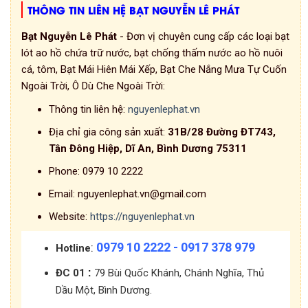
THÔNG TIN LIÊN HỆ BẠT NGUYỄN LÊ PHÁT
Bạt Nguyễn Lê Phát
- Đơn vị chuyên cung cấp các loại bạt
lót ao hồ chứa trữ nước, bạt chống thấm nước ao hồ nuôi
cá, tôm, Bạt Mái Hiên Mái Xếp, Bạt Che Nắng Mưa Tự Cuốn
Ngoài Trời, Ô Dù Che Ngoài Trời:
Thông tin liên hệ:
nguyenlephat.vn
Địa chỉ gia công sản xuất:
31B/28 Đường ĐT743,
Tân Đông Hiệp, Dĩ An, Bình Dương 75311
Phone:
0979 10 2222
Email:
nguyenlephat.vn@gmail.com
Website:
https://nguyenlephat.vn
0979 10 2222 - 0917 378 979
:
Hotline
:
ĐC 01
79 Bùi Quốc Khánh, Chánh Nghĩa, Thủ
Dầu Một, Bình Dương.