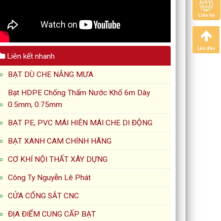
Liên hệ
Lên đầu
Liên kết nhanh
BẠT DÙ CHE NẮNG MƯA
Bạt HDPE Chống Thấm Nước Khổ 6m Dày
0.5mm, 0.75mm
BẠT PE, PVC MÁI HIÊN MÁI CHE DI ĐỘNG
BẠT XANH CAM CHÍNH HÃNG
CƠ KHÍ NỘI THẤT XÂY DỰNG
Công Ty Nguyễn Lê Phát
CỬA CỔNG SẮT CNC
ĐỊA ĐIỂM CUNG CẤP BẠT