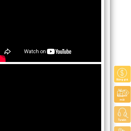
Bảng giá
Khuyến
mãi
Tư vấn