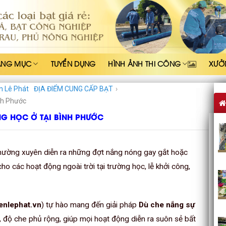
ẠNG MỤC
TUYỂN DỤNG
HÌNH ẢNH THI CÔNG
XƯỞ
n Lê Phát
ĐỊA ĐIỂM CUNG CẤP BẠT
›
nh Phước
NG HỌC Ở TẠI BÌNH PHƯỚC
 thường xuyên diễn ra những đợt nắng nóng gay gắt hoặc
ho các hoạt động ngoài trời tại trường học, lễ khởi công,
enlephat.vn
) tự hào mang đến giải pháp
Dù che nắng sự
 độ che phủ rộng, giúp mọi hoạt động diễn ra suôn sẻ bất