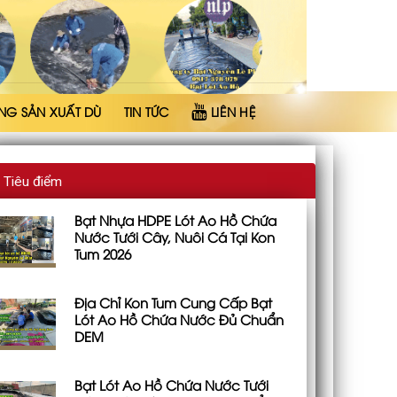
NG SẢN XUẤT DÙ
TIN TỨC
LIÊN HỆ
Tiêu điểm
Bạt Nhựa HDPE Lót Ao Hồ Chứa
Nước Tưới Cây, Nuôi Cá Tại Kon
Tum 2026
Địa Chỉ Kon Tum Cung Cấp Bạt
Lót Ao Hồ Chứa Nước Đủ Chuẩn
DEM
Bạt Lót Ao Hồ Chứa Nước Tưới