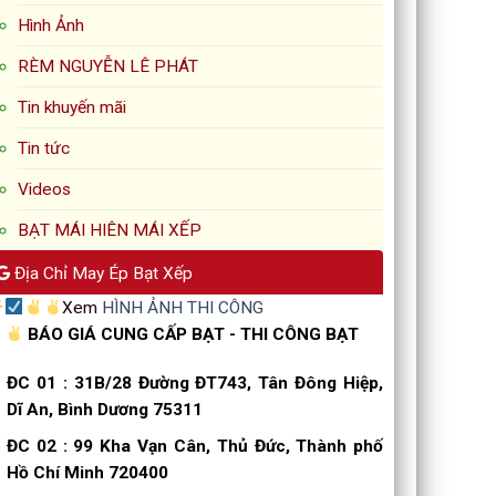
Hình Ảnh
RÈM NGUYỄN LÊ PHÁT
Tin khuyến mãi
Tin tức
Videos
BẠT MÁI HIÊN MÁI XẾP
Địa Chỉ May Ép Bạt Xếp
Xem
HÌNH ẢNH THI CÔNG
BÁO GIÁ CUNG CẤP BẠT - THI CÔNG BẠT
ĐC 01
:
31B/28 Đường ĐT743, Tân Đông Hiệp,
Dĩ An, Bình Dương 75311
ĐC 02
:
99 Kha Vạn Cân, Thủ Đức, Thành phố
Hồ Chí Minh 720400