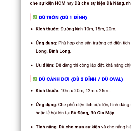
che sự kiện HCM
hay
Dù che sự kiện Đà Nẵng
, n
DÙ TRÒN (DÙ 1 ĐỈNH)
Kích thước:
Đường kính 10m, 15m, 20m.
Ứng dụng:
Phù hợp cho sân trường có diện tích
Long, Bình Long
.
Ưu điểm:
Dễ dàng thi công lắp đặt, khả năng chịu
DÙ CÁNH DƠI (DÙ 2 ĐỈNH / DÙ OVAL)
Kích thước:
10m x 20m, 12m x 25m…
Ứng dụng:
Che phủ diện tích cực lớn, hình dáng
hoặc lễ hội lớn tại
Bù Đăng, Bù Gia Mập
.
Tính năng:
Dù che mưa sự kiện
và che nắng hi