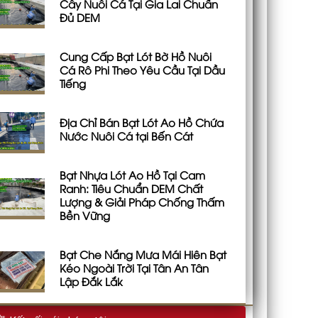
Cây Nuôi Cá Tại Gia Lai Chuẩn
Đủ DEM
Cung Cấp Bạt Lót Bờ Hồ Nuôi
Cá Rô Phi Theo Yêu Cầu Tại Dầu
Tiếng
Địa Chỉ Bán Bạt Lót Ao Hồ Chứa
Nước Nuôi Cá tại Bến Cát
Bạt Nhựa Lót Ao Hồ Tại Cam
Ranh: Tiêu Chuẩn DEM Chất
Lượng & Giải Pháp Chống Thấm
Bền Vững
Bạt Che Nắng Mưa Mái Hiên Bạt
Kéo Ngoài Trời Tại Tân An Tân
Lập Đắk Lắk