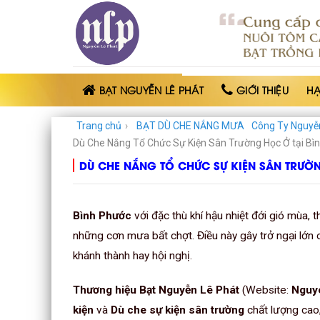
BẠT
NHỰA
NGUYỄN
LÊ
PHÁT
BẠT NGUYỄN LÊ PHÁT
GIỚI THIỆU
H
Trang chủ
›
BẠT DÙ CHE NẮNG MƯA
Công Ty Nguyễ
Dù Che Nắng Tổ Chức Sự Kiện Sân Trường Học Ở tại Bì
DÙ CHE NẮNG TỔ CHỨC SỰ KIỆN SÂN TRƯỜ
Bình Phước
với đặc thù khí hậu nhiệt đới gió mùa,
những cơn mưa bất chợt. Điều này gây trở ngại lớn c
khánh thành hay hội nghị.
Thương hiệu Bạt Nguyễn Lê Phát
(Website:
Nguy
kiện
và
Dù che sự kiện sân trường
chất lượng cao,