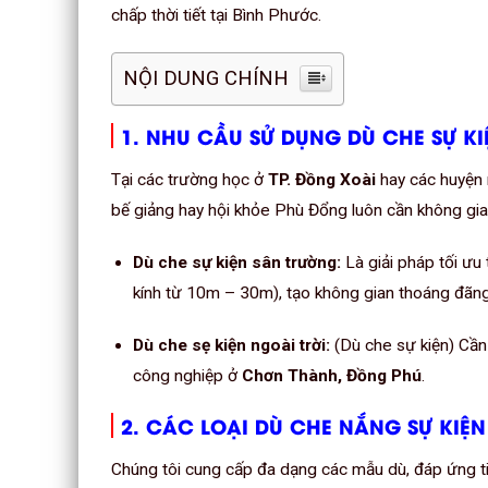
chấp thời tiết tại Bình Phước.
NỘI DUNG CHÍNH
1. NHU CẦU SỬ DỤNG DÙ CHE SỰ K
Tại các trường học ở
TP. Đồng Xoài
hay các huyện
bế giảng hay hội khỏe Phù Đổng luôn cần không gi
Dù che sự kiện sân trường:
Là giải pháp tối ưu
kính từ 10m – 30m), tạo không gian thoáng đãng
Dù che sẹ kiện ngoài trời:
(Dù che sự kiện) Cần 
công nghiệp ở
Chơn Thành, Đồng Phú
.
2. CÁC LOẠI DÙ CHE NẮNG SỰ KIỆN
Chúng tôi cung cấp đa dạng các mẫu dù, đáp ứng t