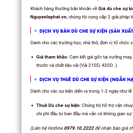
Khách hàng thường băn khoăn về
Giá dù che sự k
Nguyenlephat.vn
, chúng tôi cung cấp 2 giải pháp l
DỊCH VỤ BÁN DÙ CHE SỰ KIỆN (SẢN XUẤ
Dành cho các trường học, nhà thờ, đơn vị tổ chức sự
Giá tham khảo:
Cam kết giá gốc tại xưởng may, 
thước và chất liệu vải (Vải 210D, 420D…).
DỊCH VỤ THUÊ DÙ CHE SỰ KIỆN (NGẮN H
Dành cho các sự kiện diễn ra trong 1-2 ngày như lễ k
Thuê Dù che sự kiện:
Chúng tôi hỗ trợ vận chuyể
chi phí đầu tư ban đầu mà vẫn có không gian sự 
(Liên hệ Hotline
0979.10.2222
để nhận báo giá chi