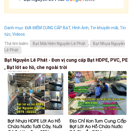
Danh mục:
ĐỊA ĐIỂM CUNG CẤP BẠT
,
Hình Ảnh
,
Tin khuyến mãi
,
Tin
tức
,
Videos
.
Thẻ tìm kiếm:
Bạt Mái Hiên Nguyễn Lê Phát
,
Bạt Nhựa Nguyễn
Lê Phát
.
Bạt Nguyễn Lê Phát - Đơn vị cung cấp Bạt HDPE, PVC, PE
, Bạt lót ao hồ, che ngoài trời
Bạt Nhựa HDPE Lót Ao Hồ
Địa Chỉ Kon Tum Cung Cấp
Chứa Nước Tưới Cây, Nuôi
Bạt Lót Ao Hồ Chứa Nước