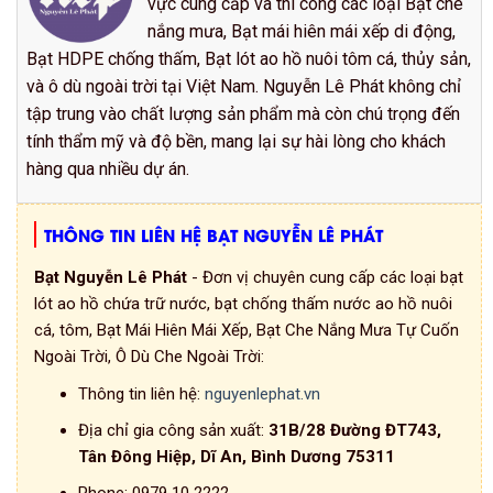
vực cung cấp và thi công các loại Bạt che
nắng mưa, Bạt mái hiên mái xếp di động,
Bạt HDPE chống thấm, Bạt lót ao hồ nuôi tôm cá, thủy sản,
và ô dù ngoài trời tại Việt Nam. Nguyễn Lê Phát không chỉ
tập trung vào chất lượng sản phẩm mà còn chú trọng đến
tính thẩm mỹ và độ bền, mang lại sự hài lòng cho khách
hàng qua nhiều dự án.
THÔNG TIN LIÊN HỆ BẠT NGUYỄN LÊ PHÁT
Bạt Nguyễn Lê Phát
- Đơn vị chuyên cung cấp các loại bạt
lót ao hồ chứa trữ nước, bạt chống thấm nước ao hồ nuôi
cá, tôm, Bạt Mái Hiên Mái Xếp, Bạt Che Nắng Mưa Tự Cuốn
Ngoài Trời, Ô Dù Che Ngoài Trời:
Thông tin liên hệ:
nguyenlephat.vn
Địa chỉ gia công sản xuất:
31B/28 Đường ĐT743,
Tân Đông Hiệp, Dĩ An, Bình Dương 75311