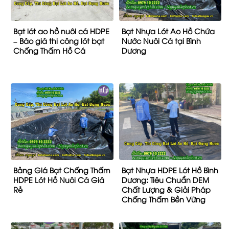
Bạt lót ao hồ nuôi cá HDPE
Bạt Nhựa Lót Ao Hồ Chứa
– Báo giá thi công lót bạt
Nước Nuôi Cá tại Bình
Chống Thấm Hồ Cá
Dương
Bảng Giá Bạt Chống Thấm
Bạt Nhựa HDPE Lót Hồ Bình
HDPE Lót Hồ Nuôi Cá Giá
Dương: Tiêu Chuẩn DEM
Rẻ
Chất Lượng & Giải Pháp
Chống Thấm Bền Vững