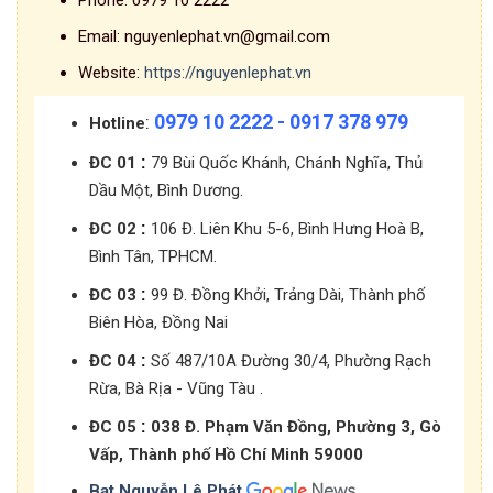
Phone:
0979 10 2222
Email:
nguyenlephat.vn@gmail.com
Website:
https://nguyenlephat.vn
0979 10 2222 - 0917 378 979
:
Hotline
:
ĐC 01
79 Bùi Quốc Khánh, Chánh Nghĩa, Thủ
Dầu Một, Bình Dương.
:
ĐC 02
106 Đ. Liên Khu 5-6, Bình Hưng Hoà B,
Bình Tân, TPHCM.
:
ĐC 03
99 Đ. Đồng Khởi, Trảng Dài, Thành phố
Biên Hòa, Đồng Nai
:
ĐC 04
Số 487/10A Đường 30/4, Phường Rạch
Rừa, Bà Rịa - Vũng Tàu .
:
ĐC 05
038 Đ. Phạm Văn Đồng, Phường 3, Gò
Vấp, Thành phố Hồ Chí Minh 59000
Bạt Nguyễn Lê Phát