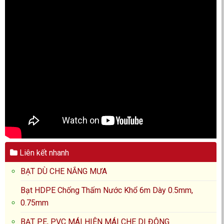
Liên kết nhanh
BẠT DÙ CHE NẮNG MƯA
Bạt HDPE Chống Thấm Nước Khổ 6m Dày 0.5mm,
0.75mm
BẠT PE, PVC MÁI HIÊN MÁI CHE DI ĐỘNG