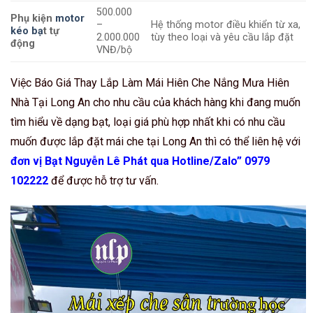
500.000
Phụ kiện
motor
–
Hệ thống motor điều khiển từ xa,
kéo bạ
t tự
2.000.000
tùy theo loại và yêu cầu lắp đặt
động
VNĐ/bộ
Việc Báo Giá Thay Lắp Làm Mái Hiên Che Nắng Mưa Hiên
Nhà Tại Long An cho nhu cầu của khách hàng khi đang muốn
tìm hiểu về dạng bạt, loại giá phù hợp nhất khi có nhu cầu
muốn được lắp đặt mái che tại Long An thì có thể liên hệ với
đơn vị Bạt Nguyễn Lê Phát qua Hotline/Zalo” 0979
102222
để được hỗ trợ tư vấn.