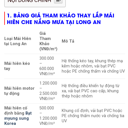
NỘI DUNG CHÍNH
1. BẢNG GIÁ THAM KHẢO THAY LẮP MÁI
HIÊN CHE NẮNG MƯA TẠI LONG AN
Giá
Loại Mái Hiên
Tham
Mô Tả
tại Long An
Khảo
(VNĐ/m²)
300.000
Hệ thống kéo tay, khung thép mạ
Mái hiên kéo
–
kẽm hoặc nhôm, vải bạt PVC
tay
600.000
hoặc PE chống thấm và chống UV
VNĐ/m²
1.200.000
Hệ thống điều khiển tự động từ
Mái hiên motor
–
xa, vải bạt PVC cao cấp, khung
tự động
2.500.000
thép hoặc nhôm
VNĐ/m²
Mái hiên cố
500.000
Khung cố định, vải bạt PVC hoặc
định bằng
Bạt
–
PE chống thấm nước và chống tia
myung sung
1.200.000
UV
Korea
VNĐ/m²