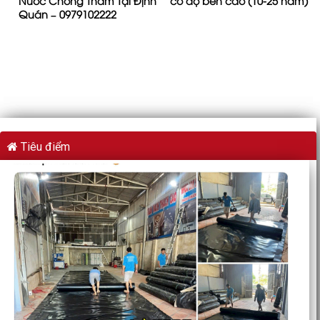
Nước Chống Thấm Tại Định
có độ bền cao (10-25 năm)
Quán – 0979102222
Tiêu điểm