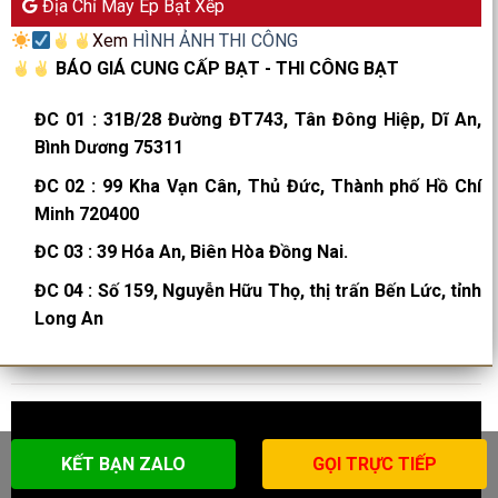
Địa Chỉ May Ép Bạt Xếp
Xem
HÌNH ẢNH THI CÔNG
BÁO GIÁ CUNG CẤP BẠT - THI CÔNG BẠT
ĐC 01
:
31B/28 Đường ĐT743, Tân Đông Hiệp, Dĩ An,
Bình Dương 75311
ĐC 02
:
99 Kha Vạn Cân, Thủ Đức, Thành phố Hồ Chí
Minh 720400
ĐC 03
:
39 Hóa An, Biên Hòa Đồng Nai.
ĐC 04
:
Số 159, Nguyễn Hữu Thọ, thị trấn Bến Lức, tỉnh
Long An
KẾT BẠN ZALO
GỌI TRỰC TIẾP