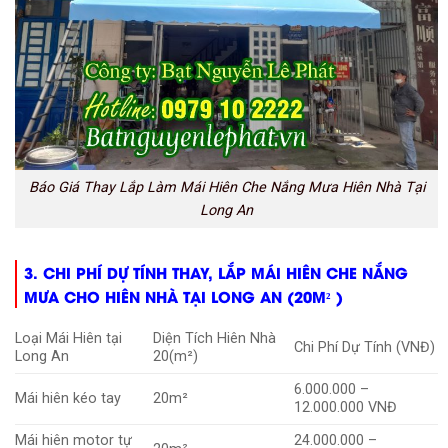
Báo Giá Thay Lắp Làm Mái Hiên Che Nắng Mưa Hiên Nhà Tại
Long An
3. CHI PHÍ DỰ TÍNH THAY, LẮP MÁI HIÊN CHE NẮNG
MƯA CHO HIÊN NHÀ TẠI LONG AN (20M² )
Loại Mái Hiên tại
Diện Tích Hiên Nhà
Chi Phí Dự Tính (VNĐ)
Long An
20(m²)
6.000.000 –
Mái hiên kéo tay
20m²
12.000.000 VNĐ
Mái hiên motor tự
24.000.000 –