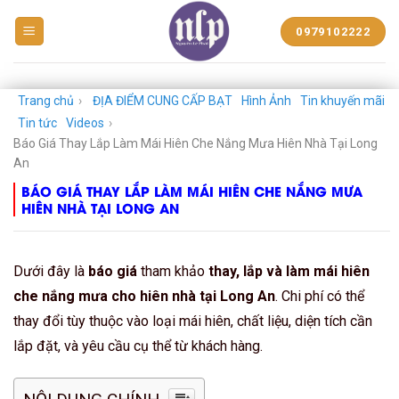
BẠT
0979102222
NHỰA
NGUYỄN
LÊ
PHÁT
Trang chủ
›
ĐỊA ĐIỂM CUNG CẤP BẠT
Hình Ảnh
Tin khuyến mãi
Tin tức
Videos
›
Báo Giá Thay Lắp Làm Mái Hiên Che Nắng Mưa Hiên Nhà Tại Long
An
BÁO GIÁ THAY LẮP LÀM MÁI HIÊN CHE NẮNG MƯA
HIÊN NHÀ TẠI LONG AN
Dưới đây là
báo giá
tham khảo
thay, lắp và làm mái hiên
che nắng mưa cho hiên nhà tại Long An
. Chi phí có thể
thay đổi tùy thuộc vào loại mái hiên, chất liệu, diện tích cần
lắp đặt, và yêu cầu cụ thể từ khách hàng.