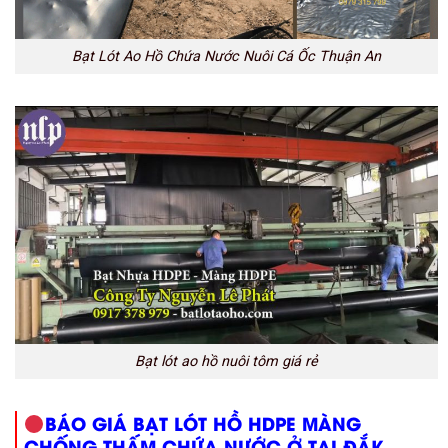
Bạt Lót Ao Hồ Chứa Nước Nuôi Cá Ốc Thuận An
Bạt lót ao hồ nuôi tôm giá rẻ
BÁO GIÁ BẠT LÓT HỒ HDPE MÀNG
CHỐNG THẤM CHỨA NƯỚC Ở TẠI ĐẮK