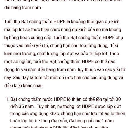
dài hàng trăm năm.
Tuổi thọ Bạt chống thấm HDPE là khoảng thời gian dự kiến ​​
mà lớp lót sẽ thực hiện chức năng dự kiến ​​của nó mà không
bị hỏng hoặc xuống cấp. Tuổi thọ Bạt chống thấm HDPE phụ
thuộc vào nhiều yếu tố, chẳng hạn như loại ứng dụng, điều
kiện môi trường, chất lượng lắp đặt và bảo trì lớp lót. Theo
một số nguồn, tuổi thọ Bạt chống thấm HDPE có thể dao
động từ vài năm đến hàng trăm năm, tùy thuộc vào các yếu tố
này. Sau đây là tóm tắt một số ước tính cho các ứng dụng và
điều kiện khác nhau:
Bạt chống thấm nước HDPE lộ thiên có thể tồn tại tới 30
đến 35 năm . Tuy nhiên, hệ thống lót HDPE được lắp đặt
trong các ứng dụng khác, chẳng hạn như lớp lót ao lộ thiên
hoặc lớp lót bê tông đúc sẵn, đã hỏng chỉ sau 1 năm
nhưng với bạt nhựa HDPE lên đến hàng chục năm. .