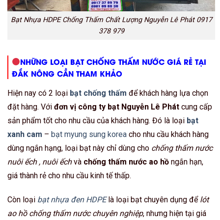
Bạt Nhựa HDPE Chống Thấm Chất Lượng Nguyễn Lê Phát 0917
378 979
NHỮNG LOẠI BẠT CHỐNG THẤM NƯỚC GIÁ RẺ TẠI
ĐẮK NÔNG CẦN THAM KHẢO
Hiện nay có 2 loại
bạt chống thấm
để khách hàng lựa chọn
đặt hàng. Với
đơn vị công ty bạt Nguyễn Lê Phát
cung cấp
sản phẩm tốt cho nhu cầu của khách hàng. Đó là loại
bạt
xanh cam
–
bạt myung sung korea
cho nhu cầu khách hàng
dùng ngắn hạng, loại bạt này chỉ dùng cho
chống thấm nước
nuôi ếch , nuôi ếch
và
chống thấm nước ao hồ
ngắn hạn,
giá thành rẻ cho nhu cầu kinh tế thấp.
Còn loại
bạt nhựa đen HDPE
là loại bạt chuyên dụng để
lót
ao hồ chống thấm nước chuyên nghiệp
, nhưng hiện tại giá