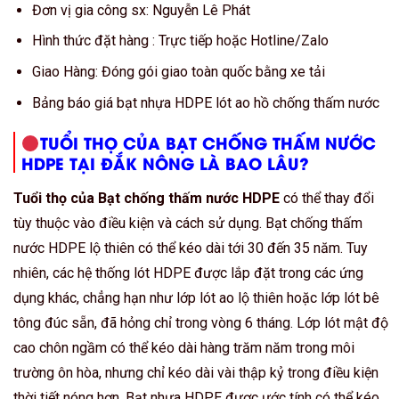
Đơn vị gia công sx: Nguyễn Lê Phát
Hình thức đặt hàng : Trực tiếp hoặc Hotline/Zalo
Giao Hàng: Đóng gói giao toàn quốc bằng xe tải
Bảng báo giá bạt nhựa HDPE lót ao hồ chống thấm nước
TUỔI THỌ CỦA BẠT CHỐNG THẤM NƯỚC
HDPE TẠI ĐẮK NÔNG LÀ BAO LÂU?
Tuổi thọ của Bạt chống thấm nước HDPE
có thể thay đổi
tùy thuộc vào điều kiện và cách sử dụng. Bạt chống thấm
nước HDPE lộ thiên có thể kéo dài tới 30 đến 35 năm. Tuy
nhiên, các hệ thống lót HDPE được lắp đặt trong các ứng
dụng khác, chẳng hạn như lớp lót ao lộ thiên hoặc lớp lót bê
tông đúc sẵn, đã hỏng chỉ trong vòng 6 tháng. Lớp lót mật độ
cao chôn ngầm có thể kéo dài hàng trăm năm trong môi
trường ôn hòa, nhưng chỉ kéo dài vài thập kỷ trong điều kiện
thời tiết nóng hơn. Bạt nhựa HDPE được ước tính có thể kéo