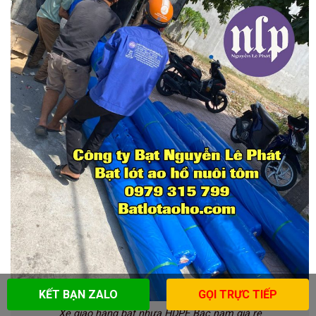
KẾT BẠN ZALO
GỌI TRỰC TIẾP
Xe giao hàng bạt nhựa HDPE Bắc nam giá rẻ