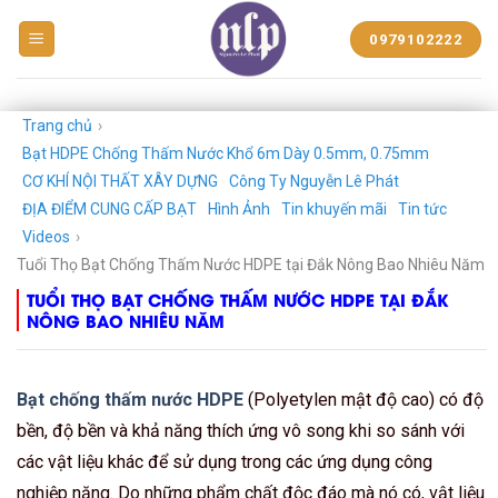
BẠT
0979102222
NHỰA
NGUYỄN
LÊ
PHÁT
Trang chủ
›
Bạt HDPE Chống Thấm Nước Khổ 6m Dày 0.5mm, 0.75mm
CƠ KHÍ NỘI THẤT XÂY DỰNG
Công Ty Nguyễn Lê Phát
ĐỊA ĐIỂM CUNG CẤP BẠT
Hình Ảnh
Tin khuyến mãi
Tin tức
Videos
›
Tuổi Thọ Bạt Chống Thấm Nước HDPE tại Đắk Nông Bao Nhiêu Năm
TUỔI THỌ BẠT CHỐNG THẤM NƯỚC HDPE TẠI ĐẮK
NÔNG BAO NHIÊU NĂM
Bạt chống thấm nước HDPE
(Polyetylen mật độ cao) có độ
bền, độ bền và khả năng thích ứng vô song khi so sánh với
các vật liệu khác để sử dụng trong các ứng dụng công
nghiệp nặng. Do những phẩm chất độc đáo mà nó có, vật liệu