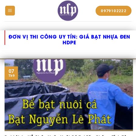
BẠT
0979102222
NHỰA
NGUYỄN
LÊ
PHÁT
ĐƠN VỊ THI CÔNG UY TÍN:
GIÁ BẠT NHỰA ĐEN
HDPE
07
Th9