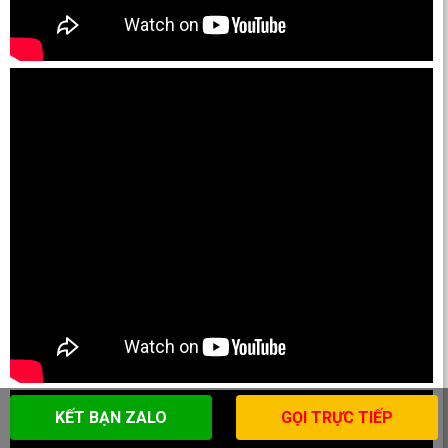
KẾT BẠN ZALO
GỌI TRỰC TIẾP