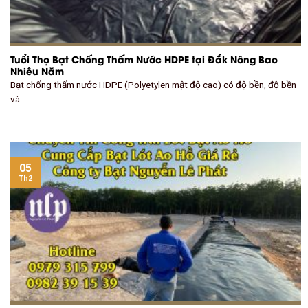
Tuổi Thọ Bạt Chống Thấm Nước HDPE tại Đắk Nông Bao
Nhiêu Năm
Bạt chống thấm nước HDPE (Polyetylen mật độ cao) có độ bền, độ bền
và
05
Th2