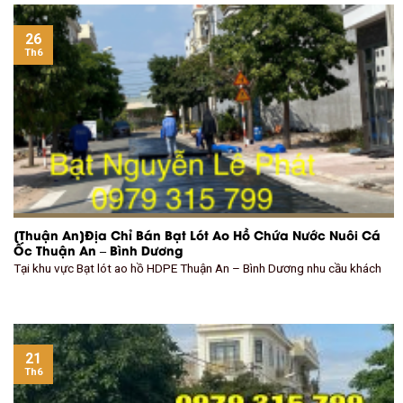
26
Th6
[Thuận An]Địa Chỉ Bán Bạt Lót Ao Hồ Chứa Nước Nuôi Cá
Ốc Thuận An – Bình Dương
Tại khu vực Bạt lót ao hồ HDPE Thuận An – Bình Dương nhu cầu khách
21
Th6