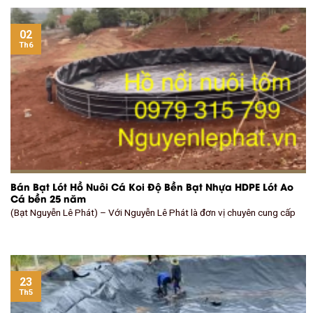
02
Th6
Bán Bạt Lót Hồ Nuôi Cá Koi Độ Bền Bạt Nhựa HDPE Lót Ao
Cá bền 25 năm
(Bạt Nguyễn Lê Phát) – Với Nguyễn Lê Phát là đơn vị chuyên cung cấp
23
Th5