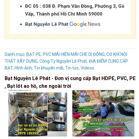
:
ĐC 05
038 Đ. Phạm Văn Đồng, Phường 3, Gò
Vấp, Thành phố Hồ Chí Minh 59000
Bạt Nguyễn Lê Phát
Danh mục:
BẠT PE, PVC MÁI HIÊN MÁI CHE DI ĐỘNG
,
CƠ KHÍ NỘI
THẤT XÂY DỰNG
,
Công Ty Nguyễn Lê Phát
,
ĐỊA ĐIỂM CUNG CẤP
BẠT
,
Hình Ảnh
,
Tin khuyến mãi
,
Tin tức
,
Videos
.
Bạt Nguyễn Lê Phát - Đơn vị cung cấp Bạt HDPE, PVC, PE
, Bạt lót ao hồ, che ngoài trời