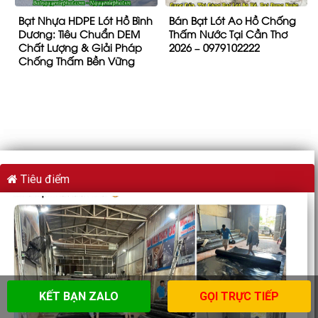
Bạt Nhựa HDPE Lót Hồ Bình
Bán Bạt Lót Ao Hồ Chống
Dương: Tiêu Chuẩn DEM
Thấm Nước Tại Cần Thơ
Chất Lượng & Giải Pháp
2026 – 0979102222
Chống Thấm Bền Vững
Tiêu điểm
KẾT BẠN ZALO
GỌI TRỰC TIẾP