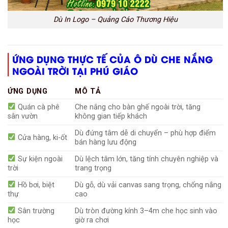
Dù In Logo – Quảng Cáo Thương Hiệu
ỨNG DỤNG THỰC TẾ CỦA Ô DÙ CHE NẮNG
NGOÀI TRỜI TẠI PHÚ GIÁO
ỨNG DỤNG
MÔ TẢ
Quán cà phê
Che nắng cho bàn ghế ngoài trời, tăng
sân vườn
không gian tiếp khách
Dù đứng tâm dễ di chuyển – phù hợp điểm
Cửa hàng, ki-ốt
bán hàng lưu động
Sự kiện ngoài
Dù lệch tâm lớn, tăng tính chuyên nghiệp và
trời
trang trọng
Hồ bơi, biệt
Dù gỗ, dù vải canvas sang trọng, chống nắng
thự
cao
Sân trường
Dù tròn đường kính 3–4m che học sinh vào
học
giờ ra chơi