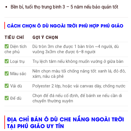
Bền bỉ, tuổi thọ trung bình 3 – 5 năm nếu bảo quản tốt
CÁCH CHỌN Ô DÙ NGOÀI TRỜI PHÙ HỢP PHÚ GIÁO
TIÊU CHÍ
GỢI Ý CHỌN
Diện tích
Dù tròn 3m che được 1 bàn tròn ~4 người, dù
che phủ
vuông 3x3m che được 6–8 người
Loại trụ
Trụ lệch tâm nếu không muốn vướng ở giữa bàn
Nên chọn màu tối chống nắng tốt: xanh lá, đỏ đô,
Màu sắc
xám, nâu cà phê
Vải dù
Polyester 2 lớp, hoặc vải canvas dày, chống nước
Chọn đế đá nếu cố định, đế bánh xe nếu cần di
Đế dù
chuyển thường xuyên
ĐỊA CHỈ BÁN Ô DÙ CHE NẮNG NGOÀI TRỜI
TẠI PHÚ GIÁO UY TÍN