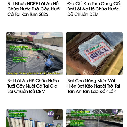
Bạt Nhựa HDPE Lót Ao Hồ
Địa Chỉ Kon Tum Cung Cấp
Chứa Nước Tưới Cây, Nuôi
Bạt Lót Ao Hồ Chứa Nước
Cá Tại Kon Tum 2026
Đủ Chuẩn DEM
Bạt Lót Ao Hồ Chứa Nước
Bạt Che Nắng Mưa Mái
Tưới Cây Nuôi Cá Tại Gia
Hiên Bạt Kéo Ngoài Trời Tại
Lai Chuẩn Đủ DEM
Tân An Tân Lập Đắk Lắk