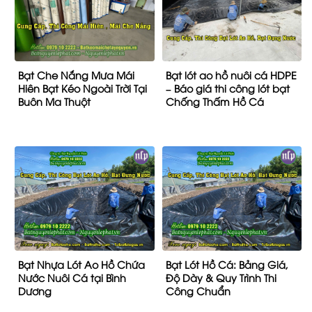
Bạt Che Nắng Mưa Mái
Bạt lót ao hồ nuôi cá HDPE
Hiên Bạt Kéo Ngoài Trời Tại
– Báo giá thi công lót bạt
Buôn Ma Thuột
Chống Thấm Hồ Cá
Bạt Nhựa Lót Ao Hồ Chứa
Bạt Lót Hồ Cá: Bảng Giá,
Nước Nuôi Cá tại Bình
Độ Dày & Quy Trình Thi
Dương
Công Chuẩn