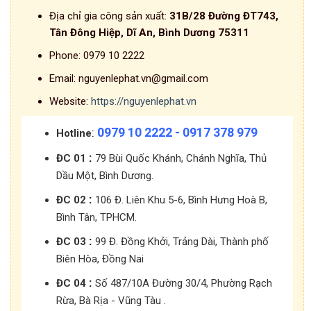
Địa chỉ gia công sản xuất:
31B/28 Đường ĐT743,
Tân Đông Hiệp, Dĩ An, Bình Dương 75311
Phone:
0979 10 2222
Email:
nguyenlephat.vn@gmail.com
Website:
https://nguyenlephat.vn
0979 10 2222 - 0917 378 979
:
Hotline
:
ĐC 01
79 Bùi Quốc Khánh, Chánh Nghĩa, Thủ
Dầu Một, Bình Dương.
:
ĐC 02
106 Đ. Liên Khu 5-6, Bình Hưng Hoà B,
Bình Tân, TPHCM.
:
ĐC 03
99 Đ. Đồng Khởi, Trảng Dài, Thành phố
Biên Hòa, Đồng Nai
:
ĐC 04
Số 487/10A Đường 30/4, Phường Rạch
Rừa, Bà Rịa - Vũng Tàu .