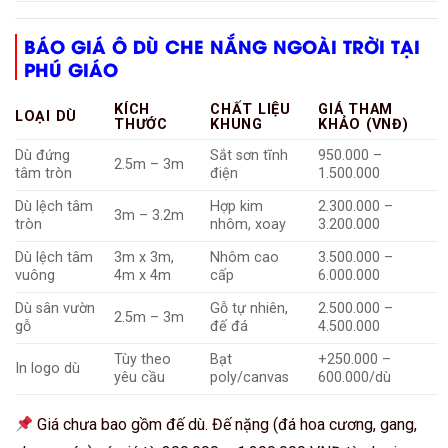
BÁO GIÁ Ô DÙ CHE NẮNG NGOÀI TRỜI TẠI
PHÚ GIÁO
KÍCH
CHẤT LIỆU
GIÁ THAM
LOẠI DÙ
THƯỚC
KHUNG
KHẢO (VNĐ)
Dù đứng
Sắt sơn tĩnh
950.000 –
2.5m – 3m
tâm tròn
điện
1.500.000
Dù lệch tâm
Hợp kim
2.300.000 –
3m – 3.2m
tròn
nhôm, xoay
3.200.000
Dù lệch tâm
3m x 3m,
Nhôm cao
3.500.000 –
vuông
4m x 4m
cấp
6.000.000
Dù sân vườn
Gỗ tự nhiên,
2.500.000 –
2.5m – 3m
gỗ
đế đá
4.500.000
Tùy theo
Bạt
+250.000 –
In logo dù
yêu cầu
poly/canvas
600.000/dù
Giá chưa bao gồm đế dù. Đế nặng (đá hoa cương, gang,