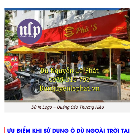
Dù In Logo – Quảng Cáo Thương Hiệu
ƯU ĐIỂM KHI SỬ DỤNG Ô DÙ NGOÀI TRỜI TẠI