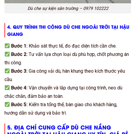
Dù che sự kiện sân trường – 0979 102222
4. QUY TRÌNH THI CÔNG DÙ CHE NGOÀI TRỜI TẠI HẬU
GIANG
Bước 1:
Khảo sát thực tế, đo đạc diện tích cần che.
Bước 2:
Tư vấn lựa chọn loại dù phù hợp, chốt phương án
thi công.
Bước 3:
Gia công vải dù, hàn khung theo kích thước yêu
cầu.
Bước 4:
Vận chuyển và lắp dựng tại công trình, neo dù
chắc chắn, đảm bảo an toàn.
Bước 5:
Kiểm tra tổng thể, bàn giao cho khách hàng,
hướng dẫn sử dụng và bảo trì.
5. ĐỊA CHỈ CUNG CẤP DÙ CHE NẮNG
NGOÀI TRỜI TẠI HẬU GIANG UY TÍN, GIÁ RẺ