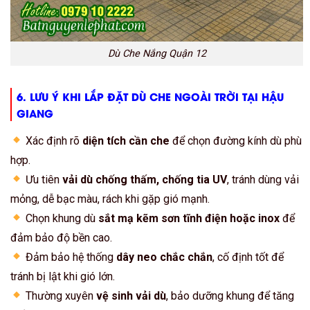
Dù Che Nắng Quận 12
6. LƯU Ý KHI LẮP ĐẶT DÙ CHE NGOÀI TRỜI TẠI HẬU
GIANG
Xác định rõ
diện tích cần che
để chọn đường kính dù phù
hợp.
Ưu tiên
vải dù chống thấm, chống tia UV
, tránh dùng vải
mỏng, dễ bạc màu, rách khi gặp gió mạnh.
Chọn khung dù
sắt mạ kẽm sơn tĩnh điện hoặc inox
để
đảm bảo độ bền cao.
Đảm bảo hệ thống
dây neo chắc chắn
, cố định tốt để
tránh bị lật khi gió lớn.
Thường xuyên
vệ sinh vải dù
, bảo dưỡng khung để tăng