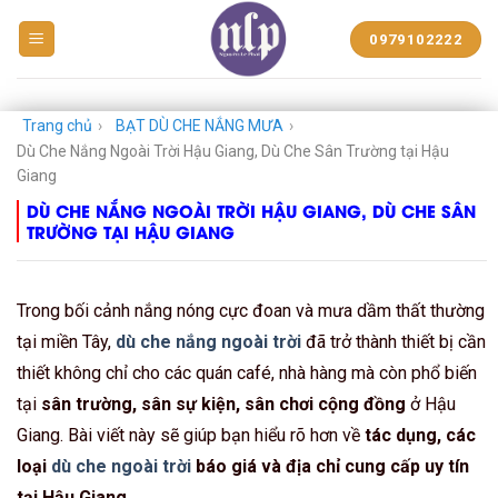
BẠT
0979102222
NHỰA
NGUYỄN
LÊ
PHÁT
Trang chủ
›
BẠT DÙ CHE NẮNG MƯA
›
Dù Che Nắng Ngoài Trời Hậu Giang, Dù Che Sân Trường tại Hậu
Giang
DÙ CHE NẮNG NGOÀI TRỜI HẬU GIANG, DÙ CHE SÂN
TRƯỜNG TẠI HẬU GIANG
Trong bối cảnh nắng nóng cực đoan và mưa dầm thất thường
tại miền Tây,
dù che nắng ngoài trời
đã trở thành thiết bị cần
thiết không chỉ cho các quán café, nhà hàng mà còn phổ biến
tại
sân trường, sân sự kiện, sân chơi cộng đồng
ở Hậu
Giang. Bài viết này sẽ giúp bạn hiểu rõ hơn về
tác dụng, các
loại
dù che ngoài trời
báo giá và địa chỉ cung cấp uy tín
tại Hậu Giang
.