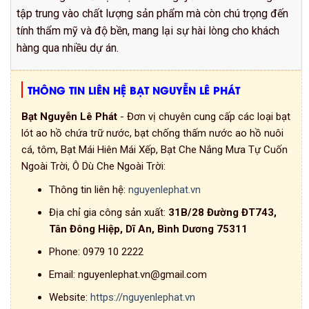
tập trung vào chất lượng sản phẩm mà còn chú trọng đến
tính thẩm mỹ và độ bền, mang lại sự hài lòng cho khách
hàng qua nhiều dự án.
THÔNG TIN LIÊN HỆ BẠT NGUYỄN LÊ PHÁT
Bạt Nguyễn Lê Phát
- Đơn vị chuyên cung cấp các loại bạt
lót ao hồ chứa trữ nước, bạt chống thấm nước ao hồ nuôi
cá, tôm, Bạt Mái Hiên Mái Xếp, Bạt Che Nắng Mưa Tự Cuốn
Ngoài Trời, Ô Dù Che Ngoài Trời:
Thông tin liên hệ:
nguyenlephat.vn
Địa chỉ gia công sản xuất:
31B/28 Đường ĐT743,
Tân Đông Hiệp, Dĩ An, Bình Dương 75311
Phone:
0979 10 2222
Email:
nguyenlephat.vn@gmail.com
Website:
https://nguyenlephat.vn