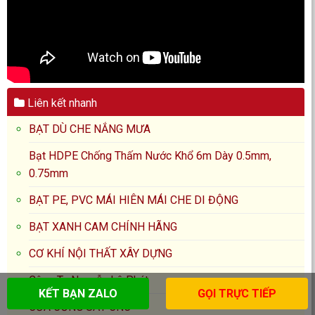
Liên kết nhanh
BẠT DÙ CHE NẮNG MƯA
Bạt HDPE Chống Thấm Nước Khổ 6m Dày 0.5mm,
0.75mm
BẠT PE, PVC MÁI HIÊN MÁI CHE DI ĐỘNG
BẠT XANH CAM CHÍNH HÃNG
CƠ KHÍ NỘI THẤT XÂY DỰNG
Công Ty Nguyễn Lê Phát
KẾT BẠN ZALO
GỌI TRỰC TIẾP
CỬA CỔNG SẮT CNC