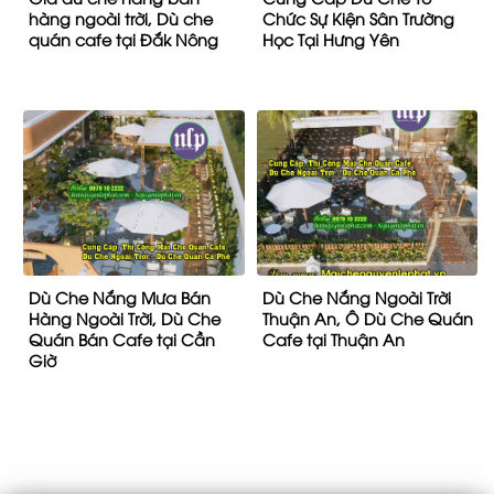
hàng ngoài trời, Dù che
Chức Sự Kiện Sân Trường
quán cafe tại Đắk Nông
Học Tại Hưng Yên
Dù Che Nắng Mưa Bán
Dù Che Nắng Ngoài Trời
Hàng Ngoài Trời, Dù Che
Thuận An, Ô Dù Che Quán
Quán Bán Cafe tại Cần
Cafe tại Thuận An
Giờ