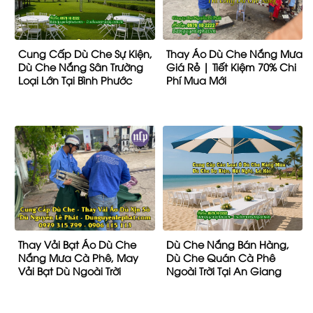
Cung Cấp Dù Che Sự Kiện,
Thay Áo Dù Che Nắng Mưa
Dù Che Nắng Sân Trường
Giá Rẻ | Tiết Kiệm 70% Chi
Loại Lớn Tại Bình Phước
Phí Mua Mới
Thay Vải Bạt Áo Dù Che
Dù Che Nắng Bán Hàng,
Nắng Mưa Cà Phê, May
Dù Che Quán Cà Phê
Vải Bạt Dù Ngoài Trời
Ngoài Trời Tại An Giang