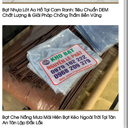
Bạt Nhựa Lót Ao Hồ Tại Cam Ranh: Tiêu Chuẩn DEM
Chất Lượng & Giải Pháp Chống Thấm Bền Vững
Bạt Che Nắng Mưa Mái Hiên Bạt Kéo Ngoài Trời Tại Tân
An Tân Lập Đắk Lắk