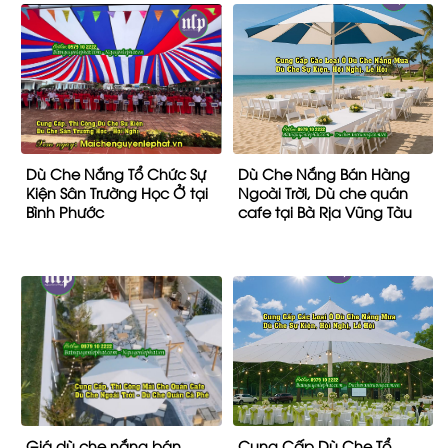
Dù Che Nắng Tổ Chức Sự
Dù Che Nắng Bán Hàng
Kiện Sân Trường Học Ở tại
Ngoài Trời, Dù che quán
Bình Phước
cafe tại Bà Rịa Vũng Tàu
Giá dù che nắng bán
Cung Cấp Dù Che Tổ