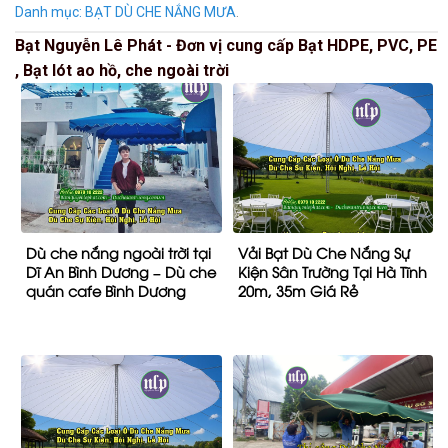
Danh mục:
BẠT DÙ CHE NẮNG MƯA
.
Bạt Nguyễn Lê Phát - Đơn vị cung cấp Bạt HDPE, PVC, PE
, Bạt lót ao hồ, che ngoài trời
Dù che nắng ngoài trời tại
Vải Bạt Dù Che Nắng Sự
Dĩ An Bình Dương – Dù che
Kiện Sân Trường Tại Hà Tĩnh
quán cafe Bình Dương
20m, 35m Giá Rẻ