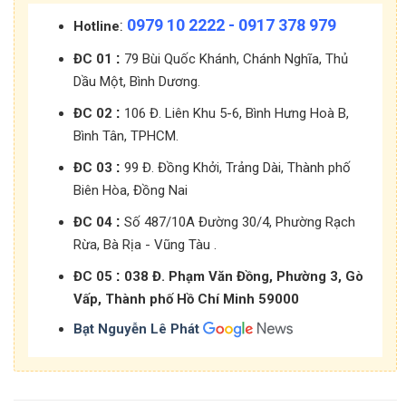
0979 10 2222 - 0917 378 979
:
Hotline
:
ĐC 01
79 Bùi Quốc Khánh, Chánh Nghĩa, Thủ
Dầu Một, Bình Dương.
:
ĐC 02
106 Đ. Liên Khu 5-6, Bình Hưng Hoà B,
Bình Tân, TPHCM.
:
ĐC 03
99 Đ. Đồng Khởi, Trảng Dài, Thành phố
Biên Hòa, Đồng Nai
:
ĐC 04
Số 487/10A Đường 30/4, Phường Rạch
Rừa, Bà Rịa - Vũng Tàu .
:
ĐC 05
038 Đ. Phạm Văn Đồng, Phường 3, Gò
Vấp, Thành phố Hồ Chí Minh 59000
Bạt Nguyễn Lê Phát