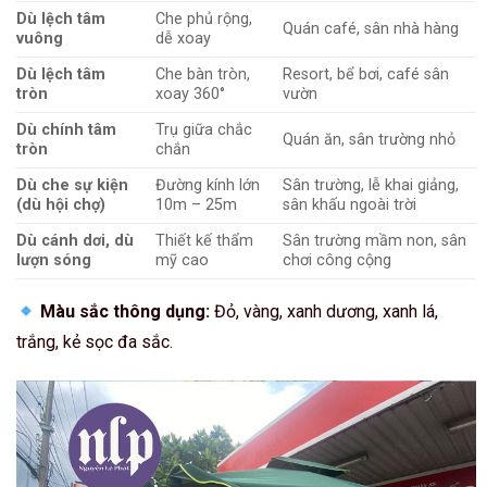
Dù lệch tâm
Che phủ rộng,
Quán café, sân nhà hàng
vuông
dễ xoay
Dù lệch tâm
Che bàn tròn,
Resort, bể bơi, café sân
tròn
xoay 360°
vườn
Dù chính tâm
Trụ giữa chắc
Quán ăn, sân trường nhỏ
tròn
chắn
Dù che sự kiện
Đường kính lớn
Sân trường, lễ khai giảng,
(dù hội chợ)
10m – 25m
sân khấu ngoài trời
Dù cánh dơi, dù
Thiết kế thẩm
Sân trường mầm non, sân
lượn sóng
mỹ cao
chơi công cộng
Màu sắc thông dụng:
Đỏ, vàng, xanh dương, xanh lá,
trắng, kẻ sọc đa sắc.