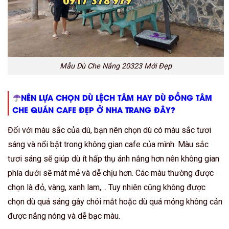
Mẫu Dù Che Nắng 20323 Mới Đẹp
NÊN LỰA CHỌN DÙ LỆCH TÂM HAY DÙ ĐỒNG TÂM
CHE QUÁN CAFE ĐẸP Ở NHA TRANG ĐÂY?
Đối với màu sắc của dù, bạn nên chọn dù có màu sắc tươi
sáng và nổi bật trong không gian cafe của mình. Màu sắc
tươi sáng sẽ giúp dù ít hấp thụ ánh nắng hơn nên không gian
phía dưới sẽ mát mẻ và dễ chịu hơn. Các màu thường được
chọn là đỏ, vàng, xanh lam,… Tuy nhiên cũng không được
chọn dù quá sáng gây chói mắt hoặc dù quá mỏng không cản
được nắng nóng và dễ bạc màu.