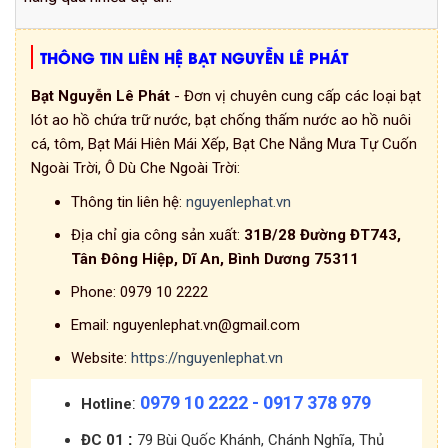
THÔNG TIN LIÊN HỆ BẠT NGUYỄN LÊ PHÁT
Bạt Nguyễn Lê Phát
- Đơn vị chuyên cung cấp các loại bạt
lót ao hồ chứa trữ nước, bạt chống thấm nước ao hồ nuôi
cá, tôm, Bạt Mái Hiên Mái Xếp, Bạt Che Nắng Mưa Tự Cuốn
Ngoài Trời, Ô Dù Che Ngoài Trời:
Thông tin liên hệ:
nguyenlephat.vn
Địa chỉ gia công sản xuất:
31B/28 Đường ĐT743,
Tân Đông Hiệp, Dĩ An, Bình Dương 75311
Phone:
0979 10 2222
Email:
nguyenlephat.vn@gmail.com
Website:
https://nguyenlephat.vn
0979 10 2222 - 0917 378 979
:
Hotline
:
ĐC 01
79 Bùi Quốc Khánh, Chánh Nghĩa, Thủ