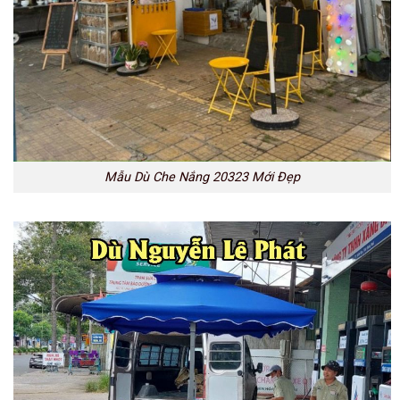
Mẫu Dù Che Nắng 20323 Mới Đẹp