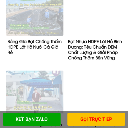
Bảng Giá Bạt Chống Thấm
Bạt Nhựa HDPE Lót Hồ Bình
HDPE Lót Hồ Nuôi Cá Giá
Dương: Tiêu Chuẩn DEM
Rẻ
Chất Lượng & Giải Pháp
Chống Thấm Bền Vững
Dù che nắng ngoài trời tại
Bán Bạt Lót Ao Hồ Chống
KẾT BẠN ZALO
GỌI TRỰC TIẾP
Dĩ An Bình Dương – Dù che
Thấm Nước Tại Cần Thơ