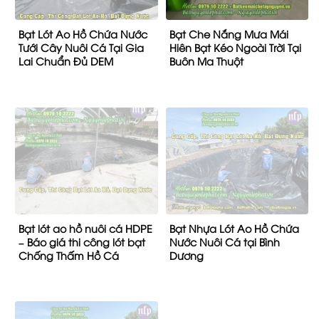
Bạt Lót Ao Hồ Chứa Nước
Bạt Che Nắng Mưa Mái
Tưới Cây Nuôi Cá Tại Gia
Hiên Bạt Kéo Ngoài Trời Tại
Lai Chuẩn Đủ DEM
Buôn Ma Thuột
Bạt lót ao hồ nuôi cá HDPE
Bạt Nhựa Lót Ao Hồ Chứa
– Báo giá thi công lót bạt
Nước Nuôi Cá tại Bình
Chống Thấm Hồ Cá
Dương