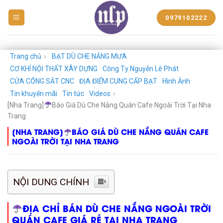
BẠT
0979102222
NHỰA
NGUYỄN
LÊ
PHÁT
Trang chủ
›
BẠT DÙ CHE NẮNG MƯA
CƠ KHÍ NỘI THẤT XÂY DỰNG
Công Ty Nguyễn Lê Phát
CỬA CỔNG SẮT CNC
ĐỊA ĐIỂM CUNG CẤP BẠT
Hình Ảnh
Tin khuyến mãi
Tin tức
Videos
›
[Nha Trang]
Báo Giá Dù Che Nắng Quán Cafe Ngoài Trời Tại Nha
Trang
[NHA TRANG]
BÁO GIÁ DÙ CHE NẮNG QUÁN CAFE
NGOÀI TRỜI TẠI NHA TRANG
NỘI DUNG CHÍNH
ĐỊA CHỈ BÁN DÙ CHE NẮNG NGOÀI TRỜI
QUÁN CAFE GIÁ RẺ TẠI NHA TRANG