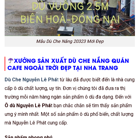
Mẫu Dù Che Nắng 20323 Mới Đẹp
XƯỞNG SẢN XUẤT DÙ CHE NẮNG QUÁN
CAFE NGOÀI TRỜI ĐẸP TẠI NHA TRANG
Dù Che Nguyễn Lê Phá
t
từ lâu đã được biết đến là nhà cung
cấp ô dù chất lượng, uy tín. Đơn vị chúng tôi đã đưa ra thị
trường mỗi năm hàng ngàn sản phẩm ô dù đa dạng. Đến với
Ô dù Nguyễn Lê Phá
t bạn chắc chắn sẽ tìm thấy sản phẩm
ưng ý mình nhất. Một số sản phẩm ô dù phổ biến, chất lượng
mà Nguyễn Lê Phát cung cấp.
Sản phẩm phong phú