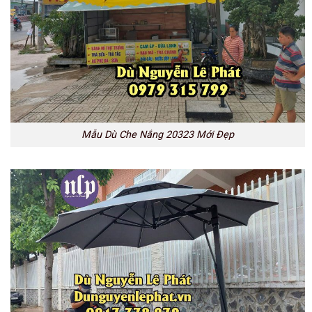
Mẫu Dù Che Nắng 20323 Mới Đẹp