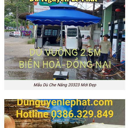
Mẫu Dù Che Nắng 20323 Mới Đẹp