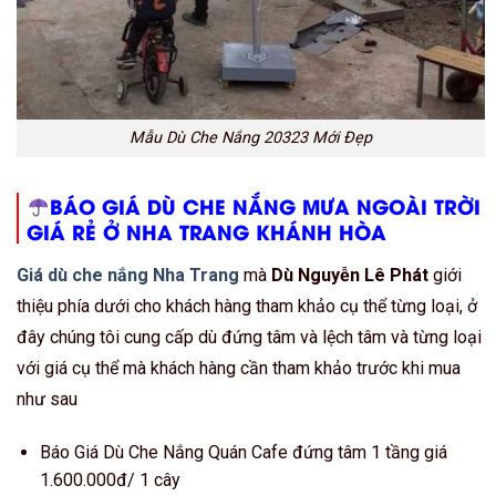
Mẫu Dù Che Nắng 20323 Mới Đẹp
BÁO GIÁ DÙ CHE NẮNG MƯA NGOÀI TRỜI
GIÁ RẺ Ở NHA TRANG KHÁNH HÒA
Giá dù che nắng Nha Trang
mà
Dù Nguyễn Lê Phát
giới
thiệu phía dưới cho khách hàng tham khảo cụ thể từng loại, ở
đây chúng tôi cung cấp dù đứng tâm và lệch tâm và từng loại
với giá cụ thể mà khách hàng cần tham khảo trước khi mua
như sau
Báo Giá Dù Che Nắng Quán Cafe đứng tâm 1 tầng giá
1.600.000đ/ 1 cây