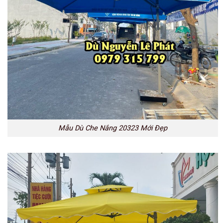
Mẫu Dù Che Nắng 20323 Mới Đẹp