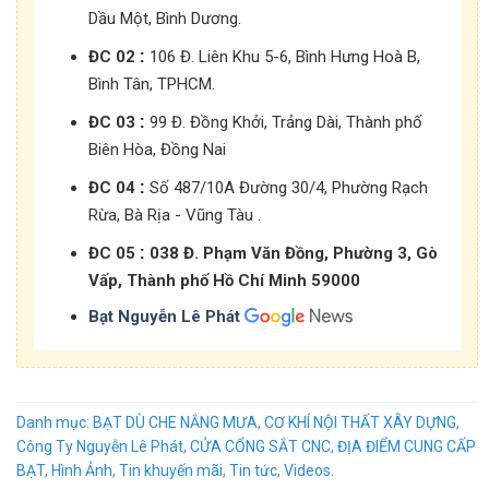
Dầu Một, Bình Dương.
:
ĐC 02
106 Đ. Liên Khu 5-6, Bình Hưng Hoà B,
Bình Tân, TPHCM.
:
ĐC 03
99 Đ. Đồng Khởi, Trảng Dài, Thành phố
Biên Hòa, Đồng Nai
:
ĐC 04
Số 487/10A Đường 30/4, Phường Rạch
Rừa, Bà Rịa - Vũng Tàu .
:
ĐC 05
038 Đ. Phạm Văn Đồng, Phường 3, Gò
Vấp, Thành phố Hồ Chí Minh 59000
Bạt Nguyễn Lê Phát
Danh mục:
BẠT DÙ CHE NẮNG MƯA
,
CƠ KHÍ NỘI THẤT XÂY DỰNG
,
Công Ty Nguyễn Lê Phát
,
CỬA CỔNG SẮT CNC
,
ĐỊA ĐIỂM CUNG CẤP
BẠT
,
Hình Ảnh
,
Tin khuyến mãi
,
Tin tức
,
Videos
.