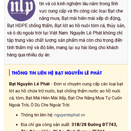
tín và có kinh nghiệm lâu năm trong lĩnh
vực cung cấp và thi công các loại Bạt che
nắng mưa, Bạt mái hiên mái xếp di động,
Bạt HDPE chống thấm, Bạt lót ao hồ nuôi tôm cá, thủy sản,
và ô dù ngoài trời tại Việt Nam. Nguyễn Lê Phát không chỉ
tập trung vào chất lượng sản phẩm mà còn chú trọng đến
tính thẩm mỹ và độ bền, mang lại sự hài lòng cho khách
hàng qua nhiều dự án.
THÔNG TIN LIÊN HỆ BẠT NGUYỄN LÊ PHÁT
Bạt Nguyễn Lê Phát
- Đơn vị chuyên cung cấp các loại bạt
lót ao hồ chứa trữ nước, bạt chống thấm nước ao hồ nuôi
cá, tôm, Bạt Mái Hiên Mái Xếp, Bạt Che Nắng Mưa Tự Cuốn
Ngoài Trời, Ô Dù Che Ngoài Trời:
Thông tin liên hệ:
nguyenlephat.vn
Địa chỉ gia công sản xuất:
31B/28 Đường ĐT743,