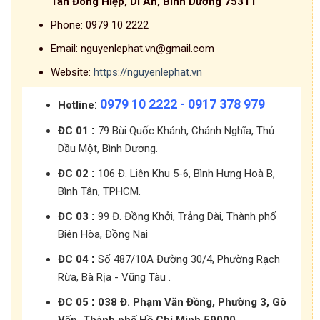
Tân Đông Hiệp, Dĩ An, Bình Dương 75311
Phone:
0979 10 2222
Email:
nguyenlephat.vn@gmail.com
Website:
https://nguyenlephat.vn
0979 10 2222 - 0917 378 979
:
Hotline
:
ĐC 01
79 Bùi Quốc Khánh, Chánh Nghĩa, Thủ
Dầu Một, Bình Dương.
:
ĐC 02
106 Đ. Liên Khu 5-6, Bình Hưng Hoà B,
Bình Tân, TPHCM.
:
ĐC 03
99 Đ. Đồng Khởi, Trảng Dài, Thành phố
Biên Hòa, Đồng Nai
:
ĐC 04
Số 487/10A Đường 30/4, Phường Rạch
Rừa, Bà Rịa - Vũng Tàu .
:
ĐC 05
038 Đ. Phạm Văn Đồng, Phường 3, Gò
Vấp, Thành phố Hồ Chí Minh 59000