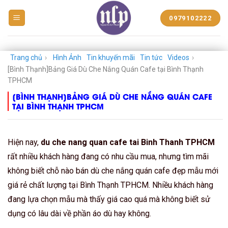
BẠT
0979102222
NHỰA
NGUYỄN
LÊ
PHÁT
Trang chủ
›
Hình Ảnh
Tin khuyến mãi
Tin tức
Videos
›
[Bình Thạnh]Bảng Giá Dù Che Nắng Quán Cafe tại Bình Thạnh
TPHCM
[BÌNH THẠNH]BẢNG GIÁ DÙ CHE NẮNG QUÁN CAFE
TẠI BÌNH THẠNH TPHCM
Hiện nay,
du che nang quan cafe tai Binh Thanh TPHCM
rất nhiều khách hàng đang có nhu cầu mua, nhưng tìm mãi
không biết chỗ nào bán dù che nắng quán cafe đẹp mẫu mới
giá rẻ chất lượng tại Bình Thạnh TPHCM. Nhiều khách hàng
đang lựa chọn mẫu mà thấy giá cao quá mà không biết sử
dụng có lâu dài về phần áo dù hay không.