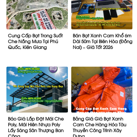
Cung Cấp Bạt Trong Suốt
Bán Bạt Xanh Cam Khổ 6m
Che Nắng Mưa Tại Phú
Dài 50m Tại Biên Hòa (Đồng
Quốc, Kiên Giang
Nai) – Giá Tốt 2026
Báo Giá Lắp Đặt Mái Che
Bảng Giá Giá Bạt Xanh
Poly, Mái Hiên Nhựa Poly
Cam Che Hàng Hóa Tàu
Lấy Sáng Sân Thượng Ban
Thuyền Công Trình Xây
Công
Dựng