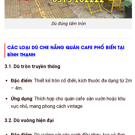
Dù đúng tấm tròn
CÁC LOẠI DÙ CHE NẮNG QUÁN CAFE PHỔ BIẾN TẠI
BÌNH THẠNH
3.1. Dù tròn truyền thống
Đặc điểm
: Thiết kế tròn cổ điển, kích thước đa dạng từ 2m
– 4m.
Ứng dụng
: Thích hợp cho quán cafe sân vườn hoặc khu
vực nhỏ, mang phong cách vintage.
3.2. Dù vuông hiện đại
Đặc điểm
: Dù vuông với các cạnh đều nhau, tạo vẻ đẹp