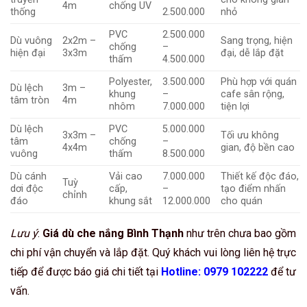
4m
chống UV
thống
2.500.000
nhỏ
PVC
2.500.000
Dù vuông
2x2m –
Sang trọng, hiện
chống
–
hiện đại
3x3m
đại, dễ lắp đặt
thấm
4.500.000
Polyester,
3.500.000
Phù hợp với quán
Dù lệch
3m –
khung
–
cafe sân rộng,
tâm tròn
4m
nhôm
7.000.000
tiện lợi
Dù lệch
PVC
5.000.000
3x3m –
Tối ưu không
tâm
chống
–
4x4m
gian, độ bền cao
vuông
thấm
8.500.000
Dù cánh
Vải cao
7.000.000
Thiết kế độc đáo,
Tuỳ
dơi độc
cấp,
–
tạo điểm nhấn
chỉnh
đáo
khung sắt
12.000.000
cho quán
Lưu ý
:
Giá dù che nắng Bình Thạnh
như trên chưa bao gồm
chi phí vận chuyển và lắp đặt. Quý khách vui lòng liên hệ trực
tiếp để được báo giá chi tiết tại
Hotline: 0979 102222
để tư
vấn.