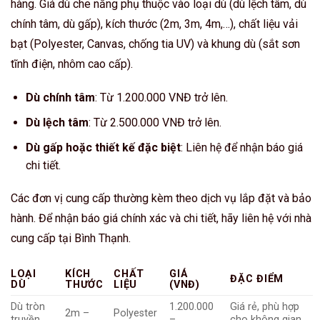
hàng. Giá dù che nắng phụ thuộc vào loại dù (dù lệch tâm, dù
chính tâm, dù gấp), kích thước (2m, 3m, 4m,…), chất liệu vải
bạt (Polyester, Canvas, chống tia UV) và khung dù (sắt sơn
tĩnh điện, nhôm cao cấp).
Dù chính tâm
: Từ 1.200.000 VNĐ trở lên.
Dù lệch tâm
: Từ 2.500.000 VNĐ trở lên.
Dù gấp hoặc thiết kế đặc biệt
: Liên hệ để nhận báo giá
chi tiết.
Các đơn vị cung cấp thường kèm theo dịch vụ lắp đặt và bảo
hành. Để nhận báo giá chính xác và chi tiết, hãy liên hệ với nhà
cung cấp tại Bình Thạnh.
LOẠI
KÍCH
CHẤT
GIÁ
ĐẶC ĐIỂM
DÙ
THƯỚC
LIỆU
(VNĐ)
Dù tròn
1.200.000
Giá rẻ, phù hợp
2m –
Polyester
truyền
–
cho không gian