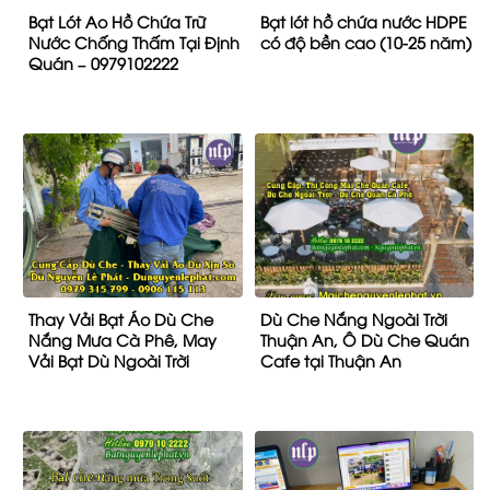
Bạt Lót Ao Hồ Chứa Trữ
Bạt lót hồ chứa nước HDPE
Nước Chống Thấm Tại Định
có độ bền cao (10-25 năm)
Quán – 0979102222
Thay Vải Bạt Áo Dù Che
Dù Che Nắng Ngoài Trời
Nắng Mưa Cà Phê, May
Thuận An, Ô Dù Che Quán
Vải Bạt Dù Ngoài Trời
Cafe tại Thuận An