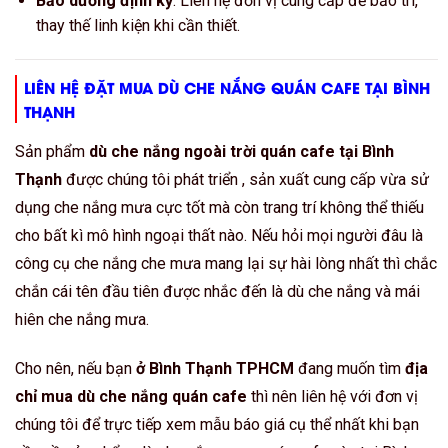
Bảo dưỡng định kỳ
: Liên hệ đơn vị cung cấp để bảo trì,
thay thế linh kiện khi cần thiết.
LIÊN HỆ ĐẶT MUA DÙ CHE NẮNG QUÁN CAFE TẠI BÌNH
THẠNH
Sản phẩm
dù che nắng ngoài trời quán cafe tại Bình
Thạnh
được chúng tôi phát triển , sản xuất cung cấp vừa sử
dụng che nắng mưa cực tốt mà còn trang trí không thể thiếu
cho bất kì mô hình ngoại thất nào. Nếu hỏi mọi người đâu là
công cụ che nắng che mưa mang lại sự hài lòng nhất thì chắc
chắn cái tên đầu tiên được nhắc đến là dù che nắng và mái
hiên che nắng mưa.
Cho nên, nếu bạn
ở Bình Thạnh TPHCM
đang muốn tìm
địa
chỉ mua dù che nắng quán cafe
thì nên liên hệ với đơn vị
chúng tôi để trực tiếp xem mẫu báo giá cụ thể nhất khi bạn