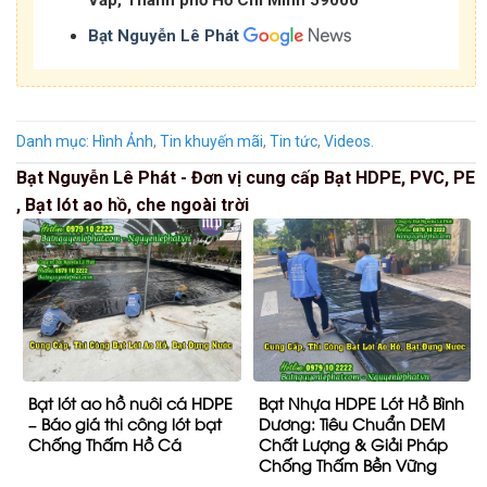
Bạt Nguyễn Lê Phát
Danh mục:
Hình Ảnh
,
Tin khuyến mãi
,
Tin tức
,
Videos
.
Bạt Nguyễn Lê Phát - Đơn vị cung cấp Bạt HDPE, PVC, PE
, Bạt lót ao hồ, che ngoài trời
Bạt lót ao hồ nuôi cá HDPE
Bạt Nhựa HDPE Lót Hồ Bình
– Báo giá thi công lót bạt
Dương: Tiêu Chuẩn DEM
Chống Thấm Hồ Cá
Chất Lượng & Giải Pháp
Chống Thấm Bền Vững