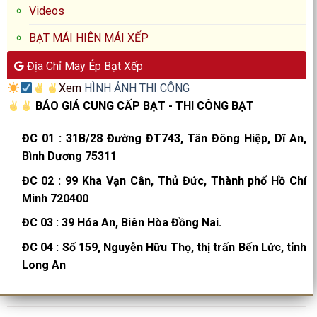
Videos
BẠT MÁI HIÊN MÁI XẾP
Địa Chỉ May Ép Bạt Xếp
Xem
HÌNH ẢNH THI CÔNG
BÁO GIÁ CUNG CẤP BẠT - THI CÔNG BẠT
ĐC 01
:
31B/28 Đường ĐT743, Tân Đông Hiệp, Dĩ An,
Bình Dương 75311
ĐC 02
:
99 Kha Vạn Cân, Thủ Đức, Thành phố Hồ Chí
Minh 720400
ĐC 03
:
39 Hóa An, Biên Hòa Đồng Nai.
ĐC 04
:
Số 159, Nguyễn Hữu Thọ, thị trấn Bến Lức, tỉnh
Long An