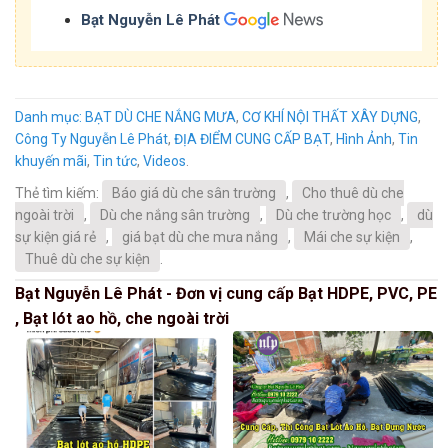
Bạt Nguyễn Lê Phát
Danh mục:
BẠT DÙ CHE NẮNG MƯA
,
CƠ KHÍ NỘI THẤT XÂY DỰNG
,
Công Ty Nguyễn Lê Phát
,
ĐỊA ĐIỂM CUNG CẤP BẠT
,
Hình Ảnh
,
Tin
khuyến mãi
,
Tin tức
,
Videos
.
Thẻ tìm kiếm:
Báo giá dù che sân trường
,
Cho thuê dù che
ngoài trời
,
Dù che nắng sân trường
,
Dù che trường học
,
dù
sự kiện giá rẻ
,
giá bạt dù che mưa nắng
,
Mái che sự kiện
,
Thuê dù che sự kiện
.
Bạt Nguyễn Lê Phát - Đơn vị cung cấp Bạt HDPE, PVC, PE
, Bạt lót ao hồ, che ngoài trời