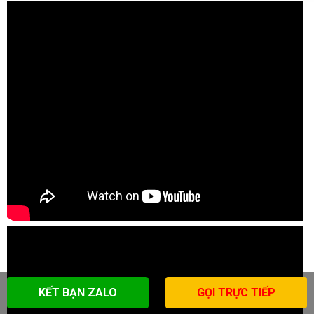
KẾT BẠN ZALO
GỌI TRỰC TIẾP