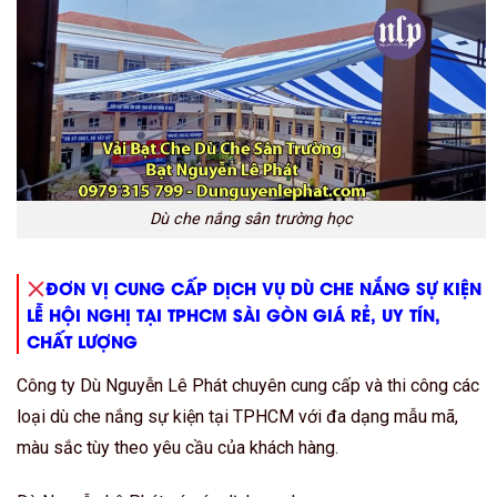
Dù che nắng sân trường học
ĐƠN VỊ CUNG CẤP DỊCH VỤ DÙ CHE NẮNG SỰ KIỆN
LỄ HỘI NGHỊ TẠI TPHCM SÀI GÒN GIÁ RẺ, UY TÍN,
CHẤT LƯỢNG
Công ty Dù Nguyễn Lê Phát chuyên cung cấp và thi công các
loại dù che nắng sự kiện tại TPHCM với đa dạng mẫu mã,
màu sắc tùy theo yêu cầu của khách hàng.