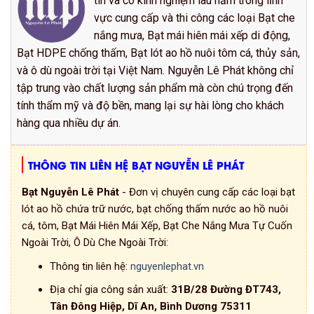
tín và có kinh nghiệm lâu năm trong lĩnh
vực cung cấp và thi công các loại Bạt che
nắng mưa, Bạt mái hiên mái xếp di động,
Bạt HDPE chống thấm, Bạt lót ao hồ nuôi tôm cá, thủy sản,
và ô dù ngoài trời tại Việt Nam. Nguyễn Lê Phát không chỉ
tập trung vào chất lượng sản phẩm mà còn chú trọng đến
tính thẩm mỹ và độ bền, mang lại sự hài lòng cho khách
hàng qua nhiều dự án.
THÔNG TIN LIÊN HỆ BẠT NGUYỄN LÊ PHÁT
Bạt Nguyễn Lê Phát
- Đơn vị chuyên cung cấp các loại bạt
lót ao hồ chứa trữ nước, bạt chống thấm nước ao hồ nuôi
cá, tôm, Bạt Mái Hiên Mái Xếp, Bạt Che Nắng Mưa Tự Cuốn
Ngoài Trời, Ô Dù Che Ngoài Trời:
Thông tin liên hệ:
nguyenlephat.vn
Địa chỉ gia công sản xuất:
31B/28 Đường ĐT743,
Tân Đông Hiệp, Dĩ An, Bình Dương 75311