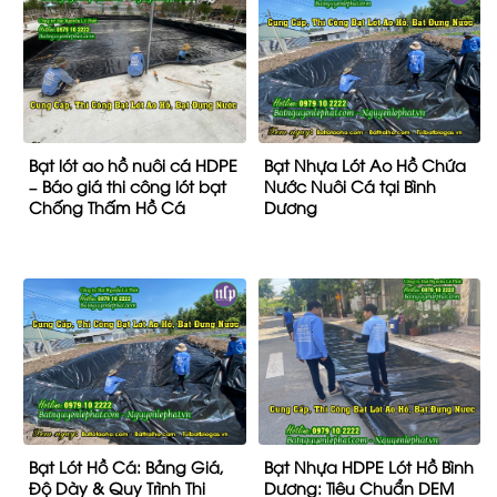
Bạt lót ao hồ nuôi cá HDPE
Bạt Nhựa Lót Ao Hồ Chứa
– Báo giá thi công lót bạt
Nước Nuôi Cá tại Bình
Chống Thấm Hồ Cá
Dương
Bạt Lót Hồ Cá: Bảng Giá,
Bạt Nhựa HDPE Lót Hồ Bình
Độ Dày & Quy Trình Thi
Dương: Tiêu Chuẩn DEM