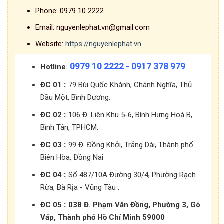
Phone:
0979 10 2222
Email:
nguyenlephat.vn@gmail.com
Website:
https://nguyenlephat.vn
0979 10 2222 - 0917 378 979
:
Hotline
:
ĐC 01
79 Bùi Quốc Khánh, Chánh Nghĩa, Thủ
Dầu Một, Bình Dương.
:
ĐC 02
106 Đ. Liên Khu 5-6, Bình Hưng Hoà B,
Bình Tân, TPHCM.
:
ĐC 03
99 Đ. Đồng Khởi, Trảng Dài, Thành phố
Biên Hòa, Đồng Nai
:
ĐC 04
Số 487/10A Đường 30/4, Phường Rạch
Rừa, Bà Rịa - Vũng Tàu .
:
ĐC 05
038 Đ. Phạm Văn Đồng, Phường 3, Gò
Vấp, Thành phố Hồ Chí Minh 59000