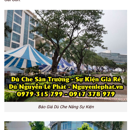
Báo Giá Dù Che Nắng Sự Kiện