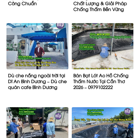
Công Chuẩn
Chất Lượng & Giải Pháp
Chống Thấm Bền Vững
Dù che nắng ngoài trời tại
Bán Bạt Lót Ao Hồ Chống
Dĩ An Bình Dương – Dù che
Thấm Nước Tại Cần Thơ
quán cafe Bình Dương
2026 – 0979102222