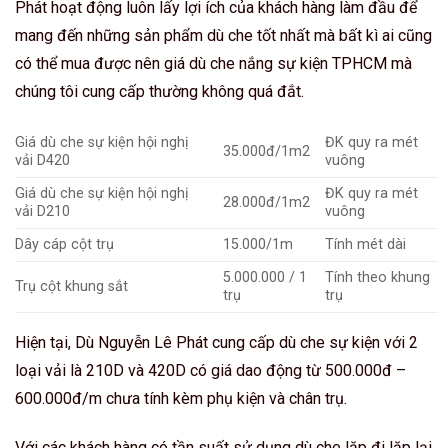
Phát hoạt động luôn lấy lợi ích của khách hàng làm đầu để
mang đến những sản phẩm dù che tốt nhất mà bất kì ai cũng
có thể mua được nên giá dù che nắng sự kiện TPHCM mà
chúng tôi cung cấp thường không quá đắt.
Giá dù che sự kiện hội nghị
ĐK quy ra mét
35.000đ/1m2
vải D420
vuông
Giá dù che sự kiện hội nghị
ĐK quy ra mét
28.000đ/1m2
vải D210
vuông
Dây cáp cột trụ
15.000/1m
Tính mét dài
5.000.000 / 1
Tính theo khung
Trụ cột khung sắt
trụ
trụ
Hiện tại, Dù Nguyễn Lê Phát cung cấp dù che sự kiện với 2
loại vải là 210D và 420D có giá dao động từ 500.000đ –
600.000đ/m chưa tính kèm phụ kiện và chân trụ.
Với các khách hàng có tần suất sử dụng dù che lặp đi lặp lại