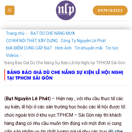
BẠT
0979102222
NHỰA
NGUYỄN
LÊ
PHÁT
Trang chủ
›
BẠT DÙ CHE NẮNG MƯA
CƠ KHÍ NỘI THẤT XÂY DỰNG
Công Ty Nguyễn Lê Phát
ĐỊA ĐIỂM CUNG CẤP BẠT
Hình Ảnh
Tin khuyến mãi
Tin tức
Videos
›
Bảng Báo Giá Dù Che Nắng Sự Kiện Lễ Hội Nghị tại TPHCM Sài Gòn
BẢNG BÁO GIÁ DÙ CHE NẮNG SỰ KIỆN LỄ HỘI NGHỊ
TẠI TPHCM SÀI GÒN
(
Bạt Nguyễn Lê Phát
) – Hiện nay , với nhu cầu thực tế các
sự kiện, lễ hội ở các sân trường học hoặc các lễ hội được tổ
chức ngoài trời ở khu vực TPHCM – Sài Gòn này thì khách
hàng đang có nhu cầu muốn tìm đúng với một đơn vị cung
cấp sản phẩm uy tín chất lượng giá rẻ như các loại
dù che