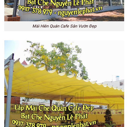
Mái Hiên Quán Cafe Sân Vườn Đẹp