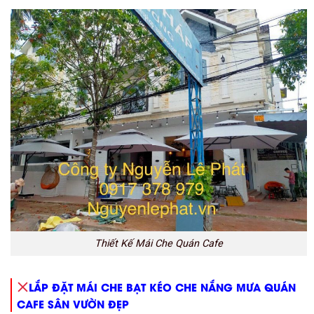
Thiết Kế Mái Che Quán Cafe
LẮP ĐẶT MÁI CHE BẠT KÉO CHE NẮNG MƯA QUÁN
CAFE SÂN VƯỜN ĐẸP