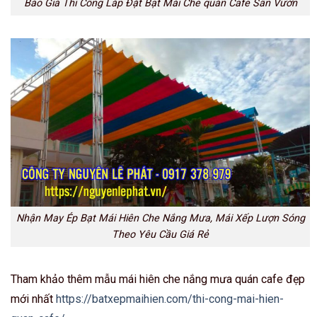
Báo Giá Thi Công Lắp Đặt Bạt Mái Che quán Cafe Sân Vườn
Nhận May Ép Bạt Mái Hiên Che Nắng Mưa, Mái Xếp Lượn Sóng
Theo Yêu Cầu Giá Rẻ
Tham khảo thêm mẫu mái hiên che nắng mưa quán cafe đẹp
mới nhất
https://batxepmaihien.com/thi-cong-mai-hien-