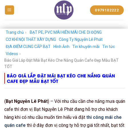
BẠT
0979102222
NHỰA
NGUYỄN
LÊ
PHÁT
Trang chủ
›
BẠT PE, PVC MÁI HIÊN MÁI CHE DI ĐỘNG
CƠ KHÍ NỘI THẤT XÂY DỰNG
Công Ty Nguyễn Lê Phát
ĐỊA ĐIỂM CUNG CẤP BẠT
Hình Ảnh
Tin khuyến mãi
Tin tức
Videos
›
Báo Giá Lắp Đặt Mái Bạt Kéo Che Nắng Quán Cafe Đẹp Mẫu BẠT
TỐT
BÁO GIÁ LẮP ĐẶT MÁI BẠT KÉO CHE NẮNG QUÁN
CAFE ĐẸP MẪU BẠT TỐT
(
Bạt Nguyễn Lê Phát
) – Với nhu cầu cần che nắng mưa quán
cafe thì đơn vị Bạt Nguyễn Lê Phát đang hỗ trợ cho khách
hàng khi có nhu cầu muốn tìm hiểu và đặt
thi công mái che
quán cafe
thì ở đây đơn vị công ty hỗ trợ giá tốt nhất, bạt tốt