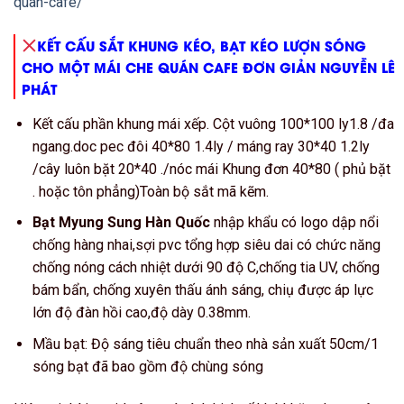
quan-cafe/
KẾT CẤU SẮT KHUNG KÉO, BẠT KÉO LƯỢN SÓNG
CHO MỘT MÁI CHE QUÁN CAFE ĐƠN GIẢN NGUYỄN LÊ
PHÁT
Kết cấu phần khung mái xếp. Cột vuông 100*100 ly1.8 /đa
ngang.doc pec đôi 40*80 1.4ly / máng ray 30*40 1.2ly
/cây luôn bặt 20*40 ./nóc mái Khung đơn 40*80 ( phủ bặt
. hoặc tôn phẳng)Toàn bộ sắt mã kẽm.
Bạt Myung Sung Hàn Quốc
nhập khẩu có logo dập nổi
chống hàng nhai,sợi pvc tổng hợp siêu dai có chức năng
chống nóng cách nhiệt dưới 90 độ C,chống tia UV, chống
bám bẩn, chống xuyên thấu ánh sáng, chiụ được áp lực
lớn độ đàn hồi cao,độ dày 0.38mm.
Mầu bạt: Độ sáng tiêu chuẩn theo nhà sản xuất 50cm/1
sóng bạt đã bao gồm độ chùng sóng