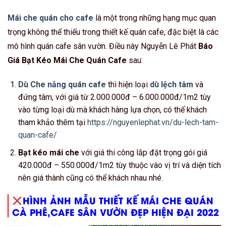
Mái che quán cho cafe
là một trong những hạng mục quan
trọng không thể thiếu trong thiết kế quán cafe, đặc biệt là các
mô hình quán cafe sân vườn. Điều này Nguyễn Lê Phát
Báo
Giá Bạt Kéo Mái Che Quán Cafe
sau:
Dù Che nắng quán cafe
thì hiện loại
dù lệch tâm
và
đứng tâm, với giá từ 2.000.000đ – 6.000.000đ/1m2 tùy
vào từng loại dù mà khách hàng lựa chọn, có thể khách
tham khảo thêm tại
https://nguyenlephat.vn/du-lech-tam-
quan-cafe/
Bạt kéo mái che
với giá thi công lắp đặt trọng gói giá
420.000đ – 550.000đ/1m2 tùy thuộc vào vị trí và diện tích
nên giá thành cũng có thể khách nhau nhé.
HÌNH ẢNH MẪU THIẾT KẾ MÁI CHE QUÁN
CÀ PHÊ,CAFE SÂN VƯỜN ĐẸP HIỆN ĐẠI 2022