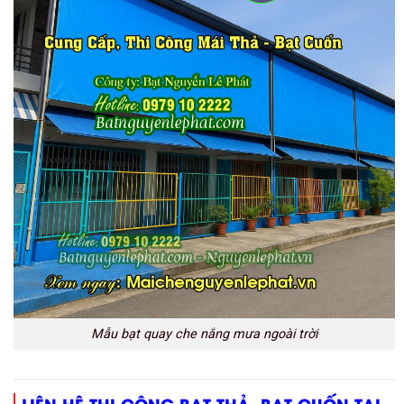
Mẫu bạt quay che nắng mưa ngoài trời
LIÊN HỆ THI CÔNG BẠT THẢ, BẠT CUỐN TẠI