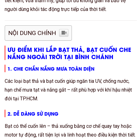
tiết kiệm, vừa thẩm mỹ, giúp tối ưu không gian và bảo vệ
người dùng khỏi tác động trực tiếp của thời tiết.
NỘI DUNG CHÍNH
ƯU ĐIỂM KHI LẮP BẠT THẢ, BẠT CUỐN CHE
NẮNG NGOÀI TRỜI TẠI BÌNH CHÁNH
1. CHE CHẮN NẮNG MƯA TOÀN DIỆN
Các loại bạt thả và bạt cuốn giúp ngăn tia UV, chống nước,
hạn chế mưa tạt và nắng gắt – rất phù hợp với khí hậu nhiệt
đới tại TP.HCM.
2. DỄ DÀNG SỬ DỤNG
Bạt có thể cuốn lên – thả xuống bằng cơ chế quay tay hoặc
motor tự động, rất tiện lợi và linh hoạt theo điều kiện thời tiết.