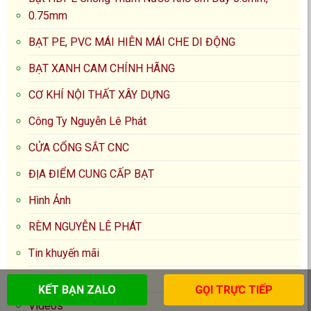
0.75mm
BẠT PE, PVC MÁI HIÊN MÁI CHE DI ĐỘNG
BẠT XANH CAM CHÍNH HÃNG
CƠ KHÍ NỘI THẤT XÂY DỰNG
Công Ty Nguyễn Lê Phát
CỬA CỔNG SẮT CNC
ĐỊA ĐIỂM CUNG CẤP BẠT
Hình Ảnh
RÈM NGUYỄN LÊ PHÁT
Tin khuyến mãi
Tin tức
KẾT BẠN ZALO
GỌI TRỰC TIẾP
Videos