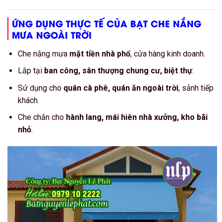
ỨNG DỤNG THỰC TẾ CỦA BẠT CHE NẮNG
MƯA NGOÀI TRỜI
Che nắng mưa
mặt tiền nhà phố
, cửa hàng kinh doanh.
Lắp tại
ban công, sân thượng chung cư, biệt thự
.
Sử dụng cho
quán cà phê, quán ăn ngoài trời
, sảnh tiếp
khách.
Che chắn cho
hành lang, mái hiên nhà xưởng, kho bãi
nhỏ
.