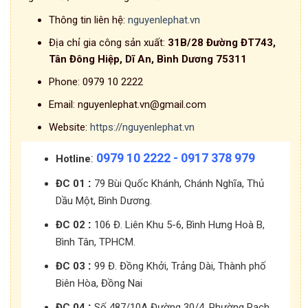
Thông tin liên hệ:
nguyenlephat.vn
Địa chỉ gia công sản xuất:
31B/28 Đường ĐT743,
Tân Đông Hiệp, Dĩ An, Bình Dương 75311
Phone:
0979 10 2222
Email:
nguyenlephat.vn@gmail.com
Website:
https://nguyenlephat.vn
0979 10 2222 - 0917 378 979
:
Hotline
:
ĐC 01
79 Bùi Quốc Khánh, Chánh Nghĩa, Thủ
Dầu Một, Bình Dương.
:
ĐC 02
106 Đ. Liên Khu 5-6, Bình Hưng Hoà B,
Bình Tân, TPHCM.
:
ĐC 03
99 Đ. Đồng Khởi, Trảng Dài, Thành phố
Biên Hòa, Đồng Nai
:
ĐC 04
Số 487/10A Đường 30/4, Phường Rạch