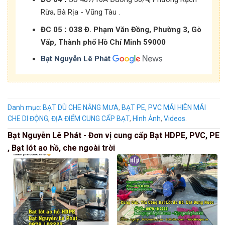
Rừa, Bà Rịa - Vũng Tàu .
:
ĐC 05
038 Đ. Phạm Văn Đồng, Phường 3, Gò
Vấp, Thành phố Hồ Chí Minh 59000
Bạt Nguyễn Lê Phát
Danh mục:
BẠT DÙ CHE NẮNG MƯA
,
BẠT PE, PVC MÁI HIÊN MÁI
CHE DI ĐỘNG
,
ĐỊA ĐIỂM CUNG CẤP BẠT
,
Hình Ảnh
,
Videos
.
Bạt Nguyễn Lê Phát - Đơn vị cung cấp Bạt HDPE, PVC, PE
, Bạt lót ao hồ, che ngoài trời