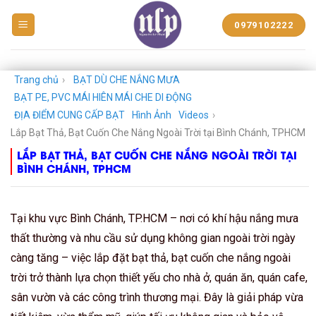
BẠT
0979102222
NHỰA
NGUYỄN
LÊ
PHÁT
Trang chủ
›
BẠT DÙ CHE NẮNG MƯA
BẠT PE, PVC MÁI HIÊN MÁI CHE DI ĐỘNG
ĐỊA ĐIỂM CUNG CẤP BẠT
Hình Ảnh
Videos
›
Lắp Bạt Thả, Bạt Cuốn Che Nắng Ngoài Trời tại Bình Chánh, TPHCM
LẮP BẠT THẢ, BẠT CUỐN CHE NẮNG NGOÀI TRỜI TẠI
BÌNH CHÁNH, TPHCM
Tại khu vực Bình Chánh, TP.HCM – nơi có khí hậu nắng mưa
thất thường và nhu cầu sử dụng không gian ngoài trời ngày
càng tăng – việc lắp đặt bạt thả, bạt cuốn che nắng ngoài
trời trở thành lựa chọn thiết yếu cho nhà ở, quán ăn, quán cafe,
sân vườn và các công trình thương mại. Đây là giải pháp vừa