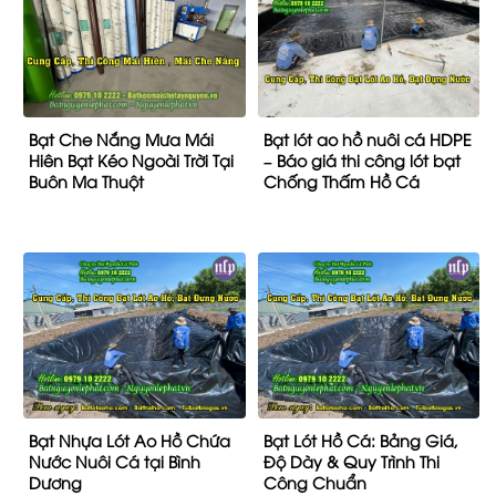
Bạt Che Nắng Mưa Mái
Bạt lót ao hồ nuôi cá HDPE
Hiên Bạt Kéo Ngoài Trời Tại
– Báo giá thi công lót bạt
Buôn Ma Thuột
Chống Thấm Hồ Cá
Bạt Nhựa Lót Ao Hồ Chứa
Bạt Lót Hồ Cá: Bảng Giá,
Nước Nuôi Cá tại Bình
Độ Dày & Quy Trình Thi
Dương
Công Chuẩn