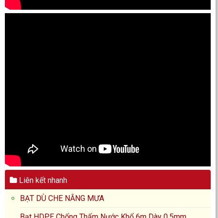
Liên kết nhanh
BẠT DÙ CHE NẮNG MƯA
Bạt HDPE Chống Thấm Nước Khổ 6m Dày 0.5mm,