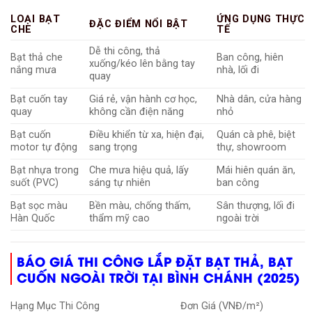
LOẠI BẠT
ỨNG DỤNG THỰC
ĐẶC ĐIỂM NỔI BẬT
CHE
TẾ
Dễ thi công, thả
Bạt thả che
Ban công, hiên
xuống/kéo lên bằng tay
nắng mưa
nhà, lối đi
quay
Bạt cuốn tay
Giá rẻ, vận hành cơ học,
Nhà dân, cửa hàng
quay
không cần điện năng
nhỏ
Bạt cuốn
Điều khiển từ xa, hiện đại,
Quán cà phê, biệt
motor tự động
sang trọng
thự, showroom
Bạt nhựa trong
Che mưa hiệu quả, lấy
Mái hiên quán ăn,
suốt (PVC)
sáng tự nhiên
ban công
Bạt sọc màu
Bền màu, chống thấm,
Sân thượng, lối đi
Hàn Quốc
thẩm mỹ cao
ngoài trời
BÁO GIÁ THI CÔNG LẮP ĐẶT BẠT THẢ, BẠT
CUỐN NGOÀI TRỜI TẠI BÌNH CHÁNH (2025)
Hạng Mục Thi Công
Đơn Giá (VNĐ/m²)