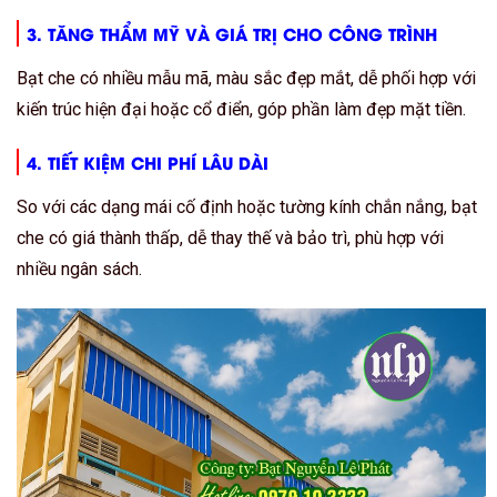
3. TĂNG THẨM MỸ VÀ GIÁ TRỊ CHO CÔNG TRÌNH
Bạt che có nhiều mẫu mã, màu sắc đẹp mắt, dễ phối hợp với
kiến trúc hiện đại hoặc cổ điển, góp phần làm đẹp mặt tiền.
4. TIẾT KIỆM CHI PHÍ LÂU DÀI
So với các dạng mái cố định hoặc tường kính chắn nắng, bạt
che có giá thành thấp, dễ thay thế và bảo trì, phù hợp với
nhiều ngân sách.