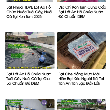
Bạt Nhựa HDPE Lót Ao Hồ
Địa Chỉ Kon Tum Cung Cấp
Chứa Nước Tưới Cây, Nuôi
Bạt Lót Ao Hồ Chứa Nước
Cá Tại Kon Tum 2026
Đủ Chuẩn DEM
Bạt Lót Ao Hồ Chứa Nước
Bạt Che Nắng Mưa Mái
Tưới Cây Nuôi Cá Tại Gia
Hiên Bạt Kéo Ngoài Trời Tại
Lai Chuẩn Đủ DEM
Tân An Tân Lập Đắk Lắk