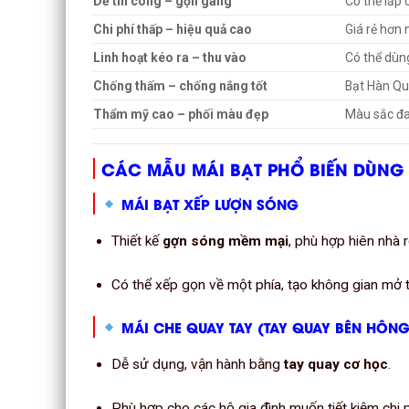
Dễ thi công – gọn gàng
Có thể lắp 
Chi phí thấp – hiệu quả cao
Giá rẻ hơn
Linh hoạt kéo ra – thu vào
Có thể dùn
Chống thấm – chống nắng tốt
Bạt Hàn Quố
Thẩm mỹ cao – phối màu đẹp
Màu sắc đa
CÁC MẪU MÁI BẠT PHỔ BIẾN DÙNG
MÁI BẠT XẾP LƯỢN SÓNG
Thiết kế
gợn sóng mềm mại
, phù hợp hiên nhà r
Có thể xếp gọn về một phía, tạo không gian mở 
MÁI CHE QUAY TAY (TAY QUAY BÊN HÔNG
Dễ sử dụng, vận hành bằng
tay quay cơ học
.
Phù hợp cho các hộ gia đình muốn tiết kiệm chi p