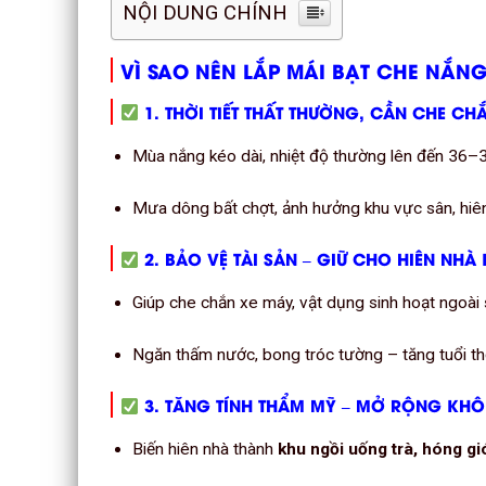
NỘI DUNG CHÍNH
VÌ SAO NÊN LẮP MÁI BẠT CHE NẮN
1. THỜI TIẾT THẤT THƯỜNG, CẦN CHE CH
Mùa nắng kéo dài, nhiệt độ thường lên đến 36–
Mưa dông bất chợt, ảnh hưởng khu vực sân, hiên n
2. BẢO VỆ TÀI SẢN – GIỮ CHO HIÊN NHÀ
Giúp che chắn xe máy, vật dụng sinh hoạt ngoài 
Ngăn thấm nước, bong tróc tường – tăng tuổi th
3. TĂNG TÍNH THẨM MỸ – MỞ RỘNG KHÔ
Biến hiên nhà thành
khu ngồi uống trà, hóng gi