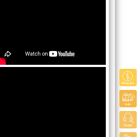
Bảng giá
Khuyến
mãi
Tư vấn