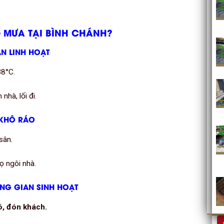
G MƯA TẠI BÌNH CHÁNH?
ẮN LINH HOẠT
38°C.
hà, lối đi.
 KHÔ RÁO
sân.
ọ ngôi nhà.
NG GIAN SINH HOẠT
ó, đón khách.