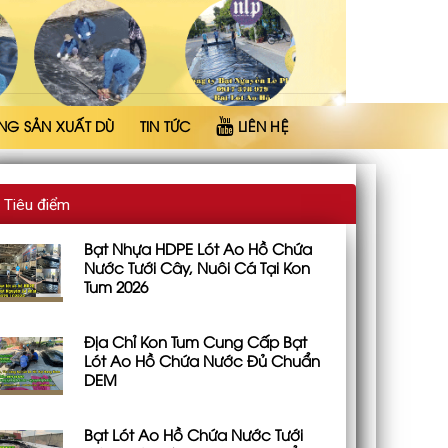
NG SẢN XUẤT DÙ
TIN TỨC
LIÊN HỆ
Tiêu điểm
Bạt Nhựa HDPE Lót Ao Hồ Chứa
Nước Tưới Cây, Nuôi Cá Tại Kon
Tum 2026
Địa Chỉ Kon Tum Cung Cấp Bạt
Lót Ao Hồ Chứa Nước Đủ Chuẩn
DEM
Bạt Lót Ao Hồ Chứa Nước Tưới