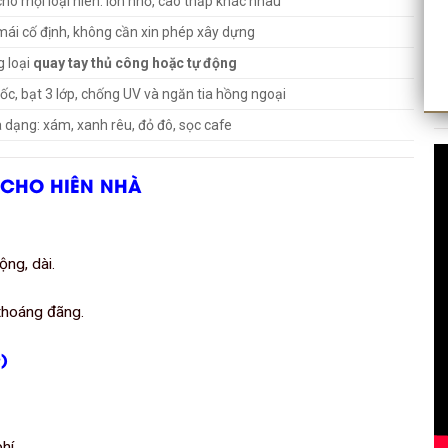
cho mọi loại hiên: lớn nhỏ, cao thấp khác nhau
 mái cố định, không cần xin phép xây dựng
g loại
quay tay thủ công hoặc tự động
c, bạt 3 lớp, chống UV và ngăn tia hồng ngoại
 dạng: xám, xanh rêu, đỏ đô, sọc cafe
 CHO HIÊN NHÀ
ộng, dài.
thoáng đãng.
)
hí.