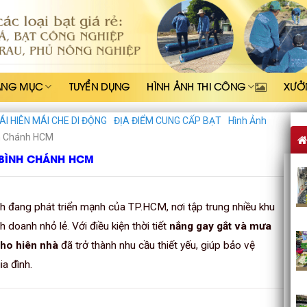
ẠNG MỤC
TUYỂN DỤNG
HÌNH ẢNH THI CÔNG
XƯỞ
ÁI HIÊN MÁI CHE DI ĐỘNG
ĐỊA ĐIỂM CUNG CẤP BẠT
Hình Ảnh
nh Chánh HCM
I BÌNH CHÁNH HCM
 đang phát triển mạnh của TP.HCM, nơi tập trung nhiều khu
 doanh nhỏ lẻ. Với điều kiện thời tiết
nắng gay gắt và mưa
cho hiên nhà
đã trở thành nhu cầu thiết yếu, giúp bảo vệ
ia đình.