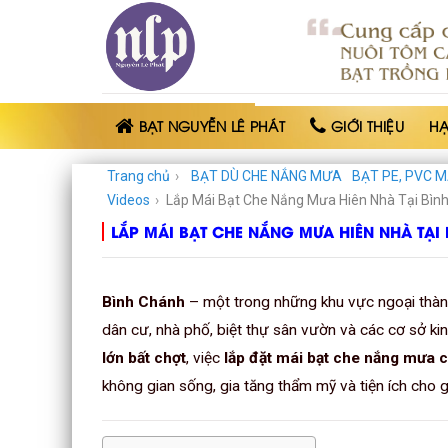
BẠT
NHỰA
NGUYỄN
LÊ
PHÁT
BẠT NGUYỄN LÊ PHÁT
GIỚI THIỆU
H
Trang chủ
›
BẠT DÙ CHE NẮNG MƯA
BẠT PE, PVC M
Videos
›
Lắp Mái Bạt Che Nắng Mưa Hiên Nhà Tại Bì
LẮP MÁI BẠT CHE NẮNG MƯA HIÊN NHÀ TẠ
Bình Chánh
– một trong những khu vực ngoại thành
dân cư, nhà phố, biệt thự sân vườn và các cơ sở kinh
lớn bất chợt
, việc
lắp đặt mái bạt che nắng mưa 
không gian sống, gia tăng thẩm mỹ và tiện ích cho g