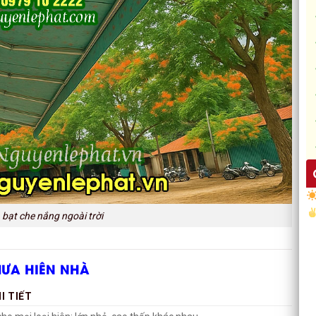
bạt che nắng ngoài trời
MƯA HIÊN NHÀ
I TIẾT