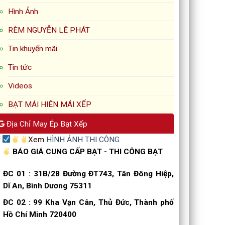
Hình Ảnh
RÈM NGUYỄN LÊ PHÁT
Tin khuyến mãi
Tin tức
Videos
BẠT MÁI HIÊN MÁI XẾP
Địa Chỉ May Ép Bạt Xếp
Xem
HÌNH ẢNH THI CÔNG
BÁO GIÁ CUNG CẤP BẠT - THI CÔNG BẠT
ĐC 01
:
31B/28 Đường ĐT743, Tân Đông Hiệp,
Dĩ An, Bình Dương 75311
ĐC 02
:
99 Kha Vạn Cân, Thủ Đức, Thành phố
Hồ Chí Minh 720400