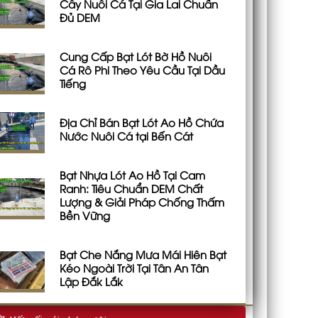
Cây Nuôi Cá Tại Gia Lai Chuẩn
Đủ DEM
Cung Cấp Bạt Lót Bờ Hồ Nuôi
Cá Rô Phi Theo Yêu Cầu Tại Dầu
Tiếng
Địa Chỉ Bán Bạt Lót Ao Hồ Chứa
Nước Nuôi Cá tại Bến Cát
Bạt Nhựa Lót Ao Hồ Tại Cam
Ranh: Tiêu Chuẩn DEM Chất
Lượng & Giải Pháp Chống Thấm
Bền Vững
Bạt Che Nắng Mưa Mái Hiên Bạt
Kéo Ngoài Trời Tại Tân An Tân
Lập Đắk Lắk