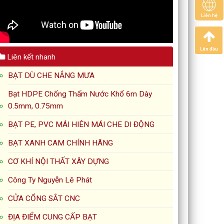
Liên hệ
Lên đầu
Liên kết nhanh
BẠT DÙ CHE NẮNG MƯA
Bạt HDPE Chống Thấm Nước Khổ 6m Dày
0.5mm, 0.75mm
BẠT PE, PVC MÁI HIÊN MÁI CHE DI ĐỘNG
BẠT XANH CAM CHÍNH HÃNG
CƠ KHÍ NỘI THẤT XÂY DỰNG
Công Ty Nguyễn Lê Phát
CỬA CỔNG SẮT CNC
ĐỊA ĐIỂM CUNG CẤP BẠT