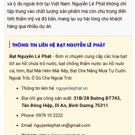
và ô dù ngoài trời tại Việt Nam. Nguyễn Lê Phát không chỉ
tập trung vào chất lượng sản phẩm mà còn chú trọng đến
tính thẩm mỹ và độ bền, mang lại sự hài lòng cho khách
hàng qua nhiều dự án.
THÔNG TIN LIÊN HỆ BẠT NGUYỄN LÊ PHÁT
Bạt Nguyễn Lê Phát
- Đơn vị chuyên cung cấp các loại bạt
lót ao hồ chứa trữ nước, bạt chống thấm nước ao hồ nuôi
cá, tôm, Bạt Mái Hiên Mái Xếp, Bạt Che Nắng Mưa Tự Cuốn
Ngoài Trời, Ô Dù Che Ngoài Trời:
Thông tin liên hệ:
nguyenlephat.vn
Địa chỉ gia công sản xuất:
31B/28 Đường ĐT743,
Tân Đông Hiệp, Dĩ An, Bình Dương 75311
Phone:
0979 10 2222
Email:
nguyenlephat.vn@gmail.com