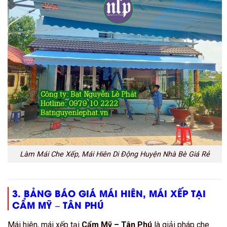
Làm Mái Che Xếp, Mái Hiên Di Động Huyện Nhà Bè Giá Rẻ
3. BẢNG BÁO GIÁ MÁI HIÊN, MÁI XẾP TẠI
CẨM MỸ – TÂN PHÚ
Mái hiên, mái xếp tại
Cẩm Mỹ – Tân Phú
là giải pháp che