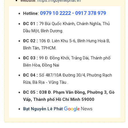
Website:
https://nguyenlephat.vn
0979 10 2222 - 0917 378 979
:
Hotline
:
ĐC 01
79 Bùi Quốc Khánh, Chánh Nghĩa, Thủ
Dầu Một, Bình Dương.
:
ĐC 02
106 Đ. Liên Khu 5-6, Bình Hưng Hoà B,
Bình Tân, TPHCM.
:
ĐC 03
99 Đ. Đồng Khởi, Trảng Dài, Thành phố
Biên Hòa, Đồng Nai
:
ĐC 04
Số 487/10A Đường 30/4, Phường Rạch
Rừa, Bà Rịa - Vũng Tàu .
:
ĐC 05
038 Đ. Phạm Văn Đồng, Phường 3, Gò
Vấp, Thành phố Hồ Chí Minh 59000
Bạt Nguyễn Lê Phát