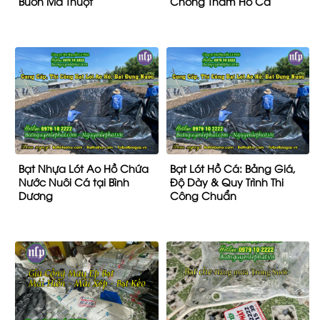
Buôn Ma Thuột
Chống Thấm Hồ Cá
Bạt Nhựa Lót Ao Hồ Chứa
Bạt Lót Hồ Cá: Bảng Giá,
Nước Nuôi Cá tại Bình
Độ Dày & Quy Trình Thi
Dương
Công Chuẩn