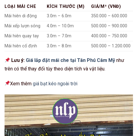
LOẠI MÁI CHE
KÍCH THƯỚC (M)
GIÁ/M² (VNĐ)
Mái hiên di động
3.0m – 6.0m
350.000 – 600.000
Mái xếp lượn sóng
4.0m – 10.0m
500.000 – 900.000
Mái hiên quay tay
3.0m – 7.0m
400.000 – 750.000
Mái hiên cố định
3.0m – 8.0m
500.000 – 1.200.000
Lưu ý:
Giá lắp đặt mái che tại Tân Phú Câm Mỹ
như
trên có thể thay đổi tùy theo diện tích và vật liệu.
Xem thêm
giá bạt kéo ngoài trời