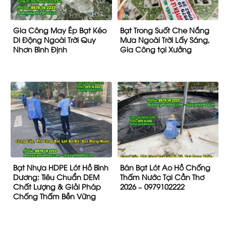
Gia Công May Ép Bạt Kéo
Bạt Trong Suốt Che Nắng
Di Động Ngoài Trời Quy
Mưa Ngoài Trời Lấy Sáng,
Nhơn Bình Định
Gia Công tại Xưởng
Bạt Nhựa HDPE Lót Hồ Bình
Bán Bạt Lót Ao Hồ Chống
Dương: Tiêu Chuẩn DEM
Thấm Nước Tại Cần Thơ
Chất Lượng & Giải Pháp
2026 – 0979102222
Chống Thấm Bền Vững