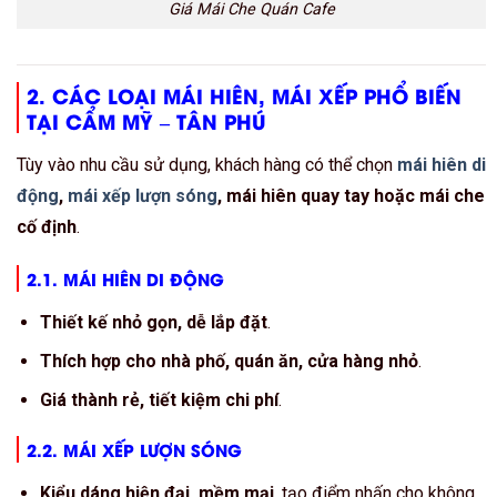
Giá Mái Che Quán Cafe
2. CÁC LOẠI MÁI HIÊN, MÁI XẾP PHỔ BIẾN
TẠI CẨM MỸ – TÂN PHÚ
Tùy vào nhu cầu sử dụng, khách hàng có thể chọn
mái hiên di
động
,
mái xếp lượn sóng
, mái hiên quay tay hoặc mái che
cố định
.
2.1. MÁI HIÊN DI ĐỘNG
Thiết kế nhỏ gọn, dễ lắp đặt
.
Thích hợp cho nhà phố, quán ăn, cửa hàng nhỏ
.
Giá thành rẻ, tiết kiệm chi phí
.
2.2. MÁI XẾP LƯỢN SÓNG
Kiểu dáng hiện đại, mềm mại
, tạo điểm nhấn cho không