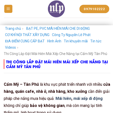
BẠT
0979102222
NHỰA
NGUYỄN
LÊ
PHÁT
Trang chủ
›
BẠT PE, PVC MÁI HIÊN MÁI CHE DI ĐỘNG
CƠ KHÍ NỘI THẤT XÂY DỰNG
Công Ty Nguyễn Lê Phát
ĐỊA ĐIỂM CUNG CẤP BẠT
Hình Ảnh
Tin khuyến mãi
Tin tức
Videos
›
Thi Công Lắp Đặt Mái Hiên Mái Xếp Che Nắng tại Cẩm Mỹ Tân Phú
THI CÔNG LẮP ĐẶT MÁI HIÊN MÁI XẾP CHE NẮNG TẠI
CẨM MỸ TÂN PHÚ
Cẩm Mỹ – Tân Phú
là khu vực phát triển nhanh với nhiều
cửa
hàng, quán cafe, nhà ở, nhà hàng, kho xưởng
cần đến giải
pháp che nắng mưa hiệu quả.
Mái hiên
,
mái xếp di động
không chỉ giúp
bảo vệ không gian
, mà còn mang lại tính
thẩm mỹ, linh hoạt trong sử dụng.