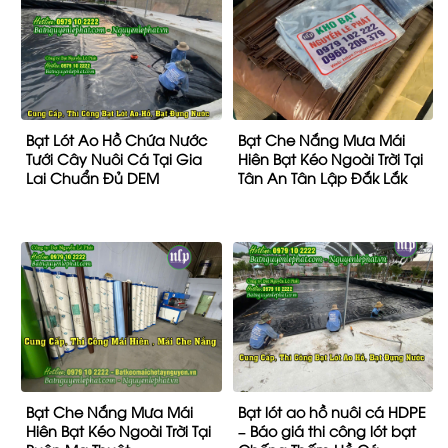
Bạt Lót Ao Hồ Chứa Nước
Bạt Che Nắng Mưa Mái
Tưới Cây Nuôi Cá Tại Gia
Hiên Bạt Kéo Ngoài Trời Tại
Lai Chuẩn Đủ DEM
Tân An Tân Lập Đắk Lắk
Bạt Che Nắng Mưa Mái
Bạt lót ao hồ nuôi cá HDPE
Hiên Bạt Kéo Ngoài Trời Tại
– Báo giá thi công lót bạt