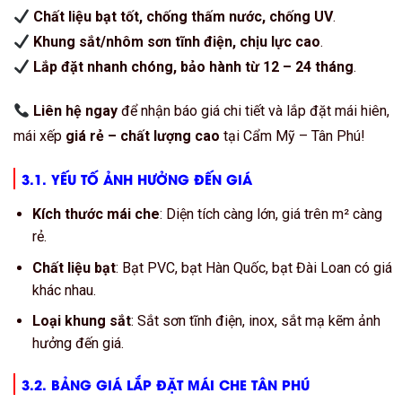
Chất liệu bạt tốt, chống thấm nước, chống UV
.
Khung sắt/nhôm sơn tĩnh điện, chịu lực cao
.
Lắp đặt nhanh chóng, bảo hành từ 12 – 24 tháng
.
Liên hệ ngay
để nhận báo giá chi tiết và lắp đặt mái hiên,
mái xếp
giá rẻ – chất lượng cao
tại Cẩm Mỹ – Tân Phú!
3.1. YẾU TỐ ẢNH HƯỞNG ĐẾN GIÁ
Kích thước mái che
: Diện tích càng lớn, giá trên m² càng
rẻ.
Chất liệu bạt
: Bạt PVC, bạt Hàn Quốc, bạt Đài Loan có giá
khác nhau.
Loại khung sắt
: Sắt sơn tĩnh điện, inox, sắt mạ kẽm ảnh
hưởng đến giá.
3.2. BẢNG GIÁ LẮP ĐẶT MÁI CHE TÂN PHÚ