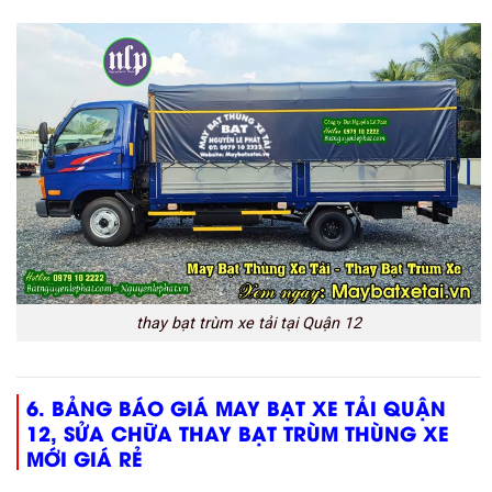
thay bạt trùm xe tải tại Quận 12
6. BẢNG BÁO GIÁ MAY BẠT XE TẢI QUẬN
12, SỬA CHỮA THAY BẠT TRÙM THÙNG XE
MỚI GIÁ RẺ