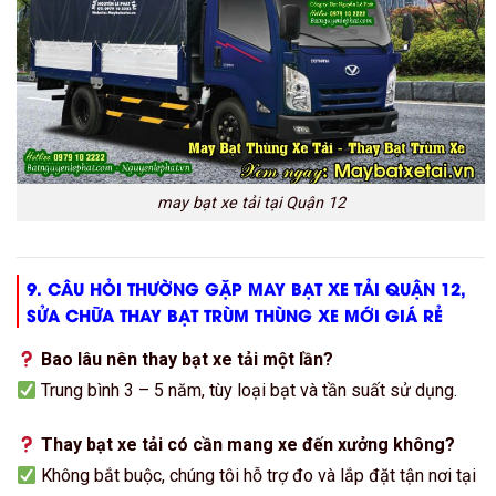
may bạt xe tải tại Quận 12
9. CÂU HỎI THƯỜNG GẶP MAY BẠT XE TẢI QUẬN 12,
SỬA CHỮA THAY BẠT TRÙM THÙNG XE MỚI GIÁ RẺ
Bao lâu nên thay bạt xe tải một lần?
Trung bình 3 – 5 năm, tùy loại bạt và tần suất sử dụng.
Thay bạt xe tải có cần mang xe đến xưởng không?
Không bắt buộc, chúng tôi hỗ trợ đo và lắp đặt tận nơi tại