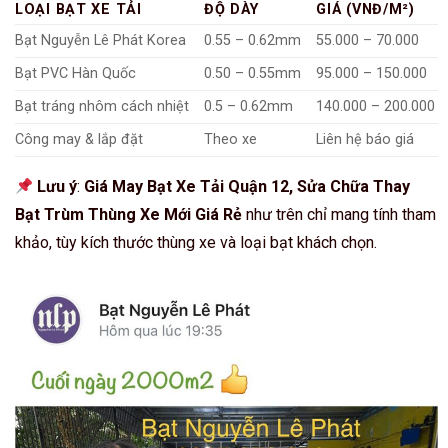
LOẠI BẠT XE TẢI
ĐỘ DÀY
GIÁ (VNĐ/M²)
Bạt Nguyễn Lê Phát Korea
0.55 – 0.62mm
55.000 – 70.000
Bạt PVC Hàn Quốc
0.50 – 0.55mm
95.000 – 150.000
Bạt tráng nhôm cách nhiệt
0.5 – 0.62mm
140.000 – 200.000
Công may & lắp đặt
Theo xe
Liên hệ báo giá
Lưu ý
:
Giá May Bạt Xe Tải Quận 12, Sửa Chữa Thay
Bạt Trùm Thùng Xe Mới Giá Rẻ
như trên chỉ mang tính tham
khảo, tùy kích thước thùng xe và loại bạt khách chọn.