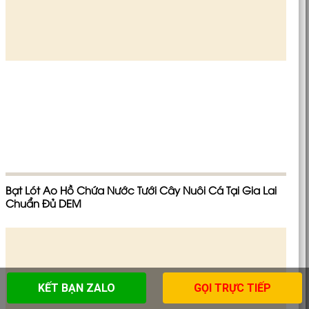
Bạt Lót Ao Hồ Chứa Nước Tưới Cây Nuôi Cá Tại Gia Lai
Chuẩn Đủ DEM
KẾT BẠN ZALO
GỌI TRỰC TIẾP