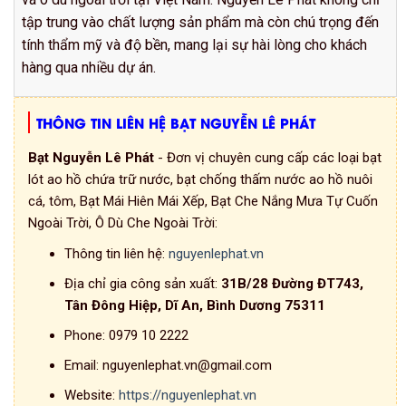
tập trung vào chất lượng sản phẩm mà còn chú trọng đến
tính thẩm mỹ và độ bền, mang lại sự hài lòng cho khách
hàng qua nhiều dự án.
THÔNG TIN LIÊN HỆ BẠT NGUYỄN LÊ PHÁT
Bạt Nguyễn Lê Phát
- Đơn vị chuyên cung cấp các loại bạt
lót ao hồ chứa trữ nước, bạt chống thấm nước ao hồ nuôi
cá, tôm, Bạt Mái Hiên Mái Xếp, Bạt Che Nắng Mưa Tự Cuốn
Ngoài Trời, Ô Dù Che Ngoài Trời:
Thông tin liên hệ:
nguyenlephat.vn
Địa chỉ gia công sản xuất:
31B/28 Đường ĐT743,
Tân Đông Hiệp, Dĩ An, Bình Dương 75311
Phone:
0979 10 2222
Email:
nguyenlephat.vn@gmail.com
Website:
https://nguyenlephat.vn