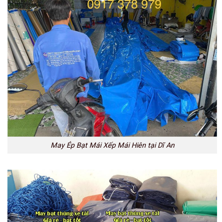
May Ép Bạt Mái Xếp Mái Hiên tại Dĩ An