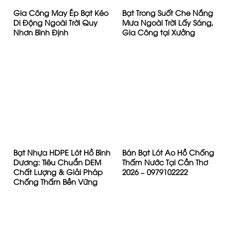
Gia Công May Ép Bạt Kéo
Bạt Trong Suốt Che Nắng
Di Động Ngoài Trời Quy
Mưa Ngoài Trời Lấy Sáng,
Nhơn Bình Định
Gia Công tại Xưởng
Bạt Nhựa HDPE Lót Hồ Bình
Bán Bạt Lót Ao Hồ Chống
Dương: Tiêu Chuẩn DEM
Thấm Nước Tại Cần Thơ
Chất Lượng & Giải Pháp
2026 – 0979102222
Chống Thấm Bền Vững