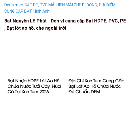
Danh mục:
BẠT PE, PVC MÁI HIÊN MÁI CHE DI ĐỘNG
,
ĐỊA ĐIỂM
CUNG CẤP BẠT
,
Hình Ảnh
.
Bạt Nguyễn Lê Phát - Đơn vị cung cấp Bạt HDPE, PVC, PE
, Bạt lót ao hồ, che ngoài trời
Bạt Nhựa HDPE Lót Ao Hồ
Địa Chỉ Kon Tum Cung Cấp
Chứa Nước Tưới Cây, Nuôi
Bạt Lót Ao Hồ Chứa Nước
Cá Tại Kon Tum 2026
Đủ Chuẩn DEM