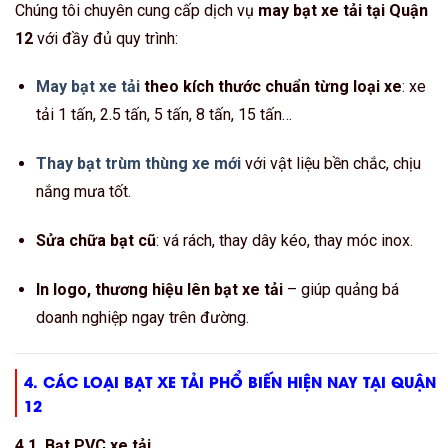
Chúng tôi chuyên cung cấp dịch vụ
may bạt xe tải tại Quận
12
với đầy đủ quy trình:
May bạt xe tải
theo kích thước chuẩn từng loại xe
: xe
tải 1 tấn, 2.5 tấn, 5 tấn, 8 tấn, 15 tấn…
Thay bạt trùm thùng xe mới
với vật liệu bền chắc, chịu
nắng mưa tốt.
Sửa chữa bạt cũ
: vá rách, thay dây kéo, thay móc inox.
In logo, thương hiệu lên bạt xe tải
– giúp quảng bá
doanh nghiệp ngay trên đường.
4. CÁC LOẠI BẠT XE TẢI PHỔ BIẾN HIỆN NAY TẠI QUẬN
12
4.1. Bạt PVC xe tải