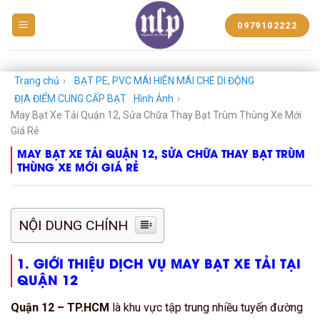
BẠT
0979102222
NHỰA
NGUYỄN
LÊ
PHÁT
Trang chủ
›
BẠT PE, PVC MÁI HIÊN MÁI CHE DI ĐỘNG
ĐỊA ĐIỂM CUNG CẤP BẠT
Hình Ảnh
›
May Bạt Xe Tải Quận 12, Sửa Chữa Thay Bạt Trùm Thùng Xe Mới
Giá Rẻ
MAY BẠT XE TẢI QUẬN 12, SỬA CHỮA THAY BẠT TRÙM
THÙNG XE MỚI GIÁ RẺ
NỘI DUNG CHÍNH
1. GIỚI THIỆU DỊCH VỤ MAY BẠT XE TẢI TẠI
QUẬN 12
Quận 12 – TP.HCM
là khu vực tập trung nhiều tuyến đường