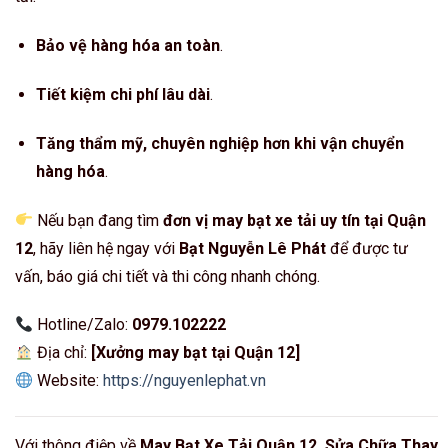
Bảo vệ hàng hóa an toàn
.
Tiết kiệm chi phí lâu dài
.
Tăng thẩm mỹ, chuyên nghiệp hơn khi vận chuyển
hàng hóa
.
Nếu bạn đang tìm
đơn vị may bạt xe tải uy tín tại Quận
12
, hãy liên hệ ngay với
Bạt Nguyễn Lê Phát
để được tư
vấn, báo giá chi tiết và thi công nhanh chóng.
Hotline/Zalo:
0979.102222
Địa chỉ:
[Xưởng may bạt tại Quận 12]
Website:
https://nguyenlephat.vn
Với thông điệp về
May Bạt Xe Tải Quận 12, Sửa Chữa Thay