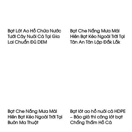
Bạt Lót Ao Hồ Chứa Nước
Bạt Che Nắng Mưa Mái
Tưới Cây Nuôi Cá Tại Gia
Hiên Bạt Kéo Ngoài Trời Tại
Lai Chuẩn Đủ DEM
Tân An Tân Lập Đắk Lắk
Bạt Che Nắng Mưa Mái
Bạt lót ao hồ nuôi cá HDPE
Hiên Bạt Kéo Ngoài Trời Tại
– Báo giá thi công lót bạt
Buôn Ma Thuột
Chống Thấm Hồ Cá