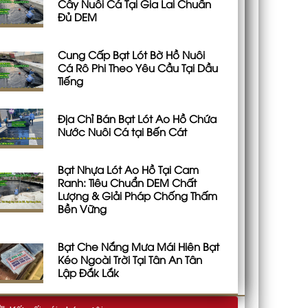
Cây Nuôi Cá Tại Gia Lai Chuẩn
Đủ DEM
Cung Cấp Bạt Lót Bờ Hồ Nuôi
Cá Rô Phi Theo Yêu Cầu Tại Dầu
Tiếng
Địa Chỉ Bán Bạt Lót Ao Hồ Chứa
Nước Nuôi Cá tại Bến Cát
Bạt Nhựa Lót Ao Hồ Tại Cam
Ranh: Tiêu Chuẩn DEM Chất
Lượng & Giải Pháp Chống Thấm
Bền Vững
Bạt Che Nắng Mưa Mái Hiên Bạt
Kéo Ngoài Trời Tại Tân An Tân
Lập Đắk Lắk