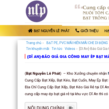
BẠT
NHỰA
NGUYỄN
LÊ
PHÁT
BẠT NGUYỄN LÊ PHÁT
GIỚI THIỆU
H
Trang chủ
›
BẠT PE, PVC MÁI HIÊN MÁI CHE DI ĐỘNG
Tin khuyến mãi
Tin tức
Videos
›
[Dĩ An]-Báo Giá Gia
[DĨ AN]-BÁO GIÁ GIA CÔNG MAY ÉP BẠT MÁI
(
Bạt Nguyễn Lê Phát
) – Kho Xưởng chuyên nhận
Cung Cấp Bạt Xếp, Bạt Kéo, Bạt Cuốn, May Ép Bạt
Địa Chỉ Cung Cấp Bạt Xếp, Bạt Kéo Giá Rẻ tại Dĩ A
cung cấp may ép bạt giá rẻ tại khu vực Dĩ An thì c
NỘI DUNG CHÍNH