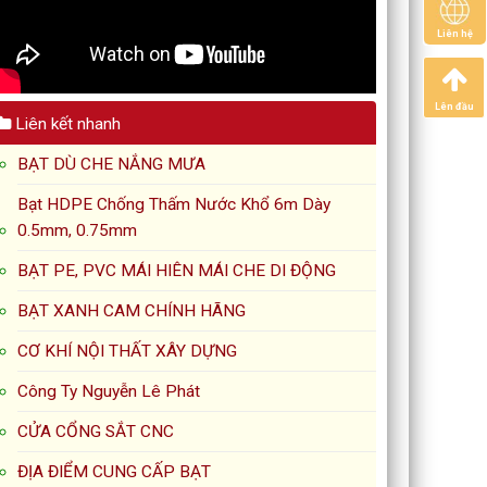
Liên hệ
Lên đầu
Liên kết nhanh
BẠT DÙ CHE NẮNG MƯA
Bạt HDPE Chống Thấm Nước Khổ 6m Dày
0.5mm, 0.75mm
BẠT PE, PVC MÁI HIÊN MÁI CHE DI ĐỘNG
BẠT XANH CAM CHÍNH HÃNG
CƠ KHÍ NỘI THẤT XÂY DỰNG
Công Ty Nguyễn Lê Phát
CỬA CỔNG SẮT CNC
ĐỊA ĐIỂM CUNG CẤP BẠT