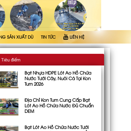
NG SẢN XUẤT DÙ
TIN TỨC
LIÊN HỆ
Tiêu điểm
Bạt Nhựa HDPE Lót Ao Hồ Chứa
Nước Tưới Cây, Nuôi Cá Tại Kon
Tum 2026
Địa Chỉ Kon Tum Cung Cấp Bạt
Lót Ao Hồ Chứa Nước Đủ Chuẩn
DEM
Bạt Lót Ao Hồ Chứa Nước Tưới