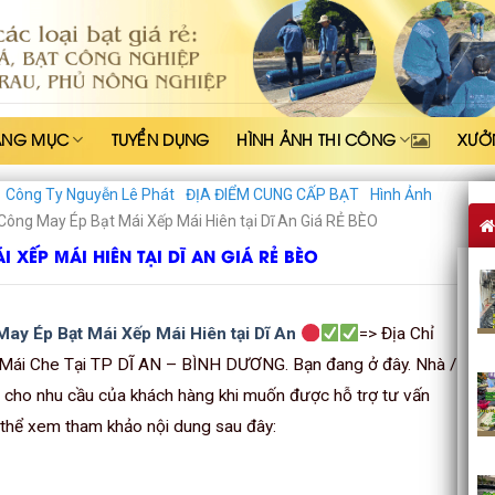
ẠNG MỤC
TUYỂN DỤNG
HÌNH ẢNH THI CÔNG
XƯỞ
Công Ty Nguyễn Lê Phát
ĐỊA ĐIỂM CUNG CẤP BẠT
Hình Ảnh
 Công May Ép Bạt Mái Xếp Mái Hiên tại Dĩ An Giá RẺ BÈO
 XẾP MÁI HIÊN TẠI DĨ AN GIÁ RẺ BÈO
May Ép Bạt Mái Xếp Mái Hiên tại Dĩ An
=> Địa Chỉ
 Mái Che Tại TP DĨ AN – BÌNH DƯƠNG. Bạn đang ở đây. Nhà /
n cho nhu cầu của khách hàng khi muốn được hỗ trợ tư vấn
ó thể xem tham khảo nội dung sau đây: