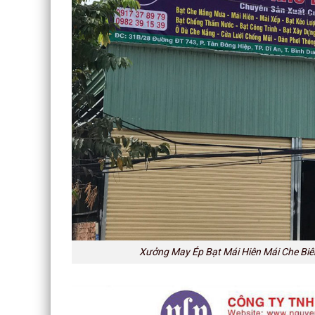
Xưởng May Ép Bạt Mái Hiên Mái Che Biê