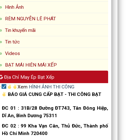
Hình Ảnh
RÈM NGUYỄN LÊ PHÁT
Tin khuyến mãi
Tin tức
Videos
BẠT MÁI HIÊN MÁI XẾP
Địa Chỉ May Ép Bạt Xếp
Xem
HÌNH ẢNH THI CÔNG
BÁO GIÁ CUNG CẤP BẠT - THI CÔNG BẠT
ĐC 01
:
31B/28 Đường ĐT743, Tân Đông Hiệp,
Dĩ An, Bình Dương 75311
ĐC 02
:
99 Kha Vạn Cân, Thủ Đức, Thành phố
Hồ Chí Minh 720400