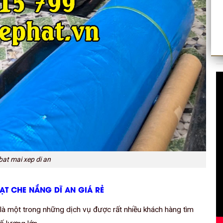
at mai xep di an
BẠT CHE NẮNG DĨ AN GIÁ RẺ
 là một trong những dịch vụ được rất nhiều khách hàng tìm