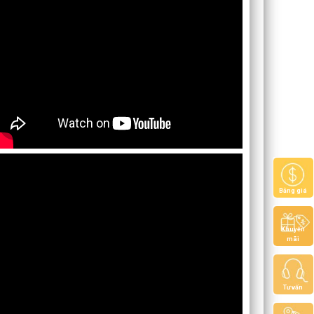
Bảng giá
Khuyến
mãi
Tư vấn