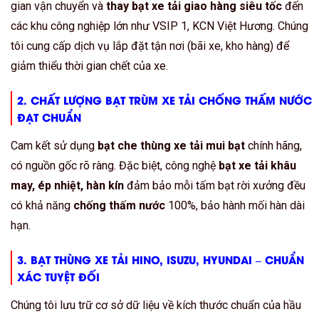
gian vận chuyển và
thay bạt xe tải giao hàng siêu tốc
đến
các khu công nghiệp lớn như VSIP 1, KCN Việt Hương. Chúng
tôi cung cấp dịch vụ lắp đặt tận nơi (bãi xe, kho hàng) để
giảm thiểu thời gian chết của xe.
2. CHẤT LƯỢNG
BẠT TRÙM XE TẢI CHỐNG THẤM NƯỚC
ĐẠT CHUẨN
Cam kết sử dụng
bạt che thùng xe tải mui bạt
chính hãng,
có nguồn gốc rõ ràng. Đặc biệt, công nghệ
bạt xe tải khâu
may, ép nhiệt, hàn kín
đảm bảo mỗi tấm bạt rời xưởng đều
có khả năng
chống thấm nước
100%
, bảo hành mối hàn dài
hạn.
3.
BẠT THÙNG XE TẢI HINO, ISUZU, HYUNDAI
– CHUẨN
XÁC TUYỆT ĐỐI
Chúng tôi lưu trữ cơ sở dữ liệu về kích thước chuẩn của hầu