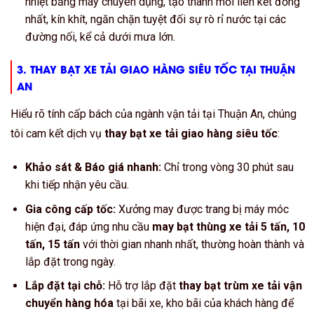
nhiệt bằng máy chuyên dụng, tạo thành mối liên kết đồng
nhất, kín khít, ngăn chặn tuyệt đối sự rò rỉ nước tại các
đường nối, kể cả dưới mưa lớn.
3.
THAY BẠT XE TẢI GIAO HÀNG SIÊU TỐC
TẠI THUẬN
AN
Hiểu rõ tính cấp bách của ngành vận tải tại Thuận An, chúng
tôi cam kết dịch vụ
thay bạt xe tải giao hàng siêu tốc
:
Khảo sát & Báo giá nhanh:
Chỉ trong vòng 30 phút sau
khi tiếp nhận yêu cầu.
Gia công cấp tốc:
Xưởng may được trang bị máy móc
hiện đại, đáp ứng nhu cầu
may bạt thùng xe tải 5 tấn, 10
tấn, 15 tấn
với thời gian nhanh nhất, thường hoàn thành và
lắp đặt trong ngày.
Lắp đặt tại chỗ:
Hỗ trợ lắp đặt
thay bạt trùm xe tải vận
chuyển hàng hóa
tại bãi xe, kho bãi của khách hàng để