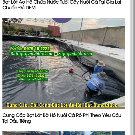
Bạt Lót Ao Hồ Chứa Nước Tưới Cây Nuôi Cá Tại Gia Lai
Chuẩn Đủ DEM
Cung Cấp Bạt Lót Bờ Hồ Nuôi Cá Rô Phi Theo Yêu Cầu
Tại Dầu Tiếng