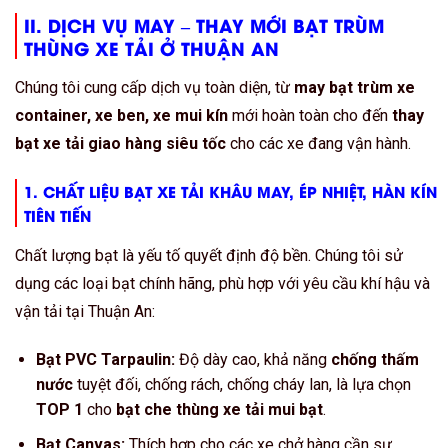
II. DỊCH VỤ
MAY – THAY MỚI BẠT TRÙM
THÙNG XE TẢI Ở THUẬN AN
Chúng tôi cung cấp dịch vụ toàn diện, từ
may bạt trùm xe
container, xe ben, xe mui kín
mới hoàn toàn cho đến
thay
bạt xe tải giao hàng siêu tốc
cho các xe đang vận hành.
1. CHẤT LIỆU
BẠT XE TẢI KHÂU MAY, ÉP NHIỆT, HÀN KÍN
TIÊN TIẾN
Chất lượng bạt là yếu tố quyết định độ bền. Chúng tôi sử
dụng các loại bạt chính hãng, phù hợp với yêu cầu khí hậu và
vận tải tại Thuận An:
Bạt PVC Tarpaulin:
Độ dày cao, khả năng
chống thấm
nước
tuyệt đối, chống rách, chống cháy lan, là lựa chọn
TOP 1
cho
bạt che thùng xe tải mui bạt
.
Bạt Canvas:
Thích hợp cho các xe chở hàng cần sự