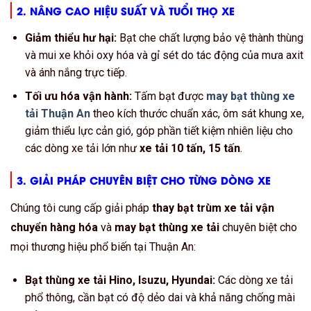
2. NÂNG CAO HIỆU SUẤT VÀ TUỔI THỌ XE
Giảm thiểu hư hại:
Bạt che chất lượng bảo vệ thành thùng
và mui xe khỏi oxy hóa và gỉ sét do tác động của mưa axit
và ánh nắng trực tiếp.
Tối ưu hóa vận hành:
Tấm bạt được
may bạt thùng xe
tải Thuận An
theo kích thước chuẩn xác, ôm sát khung xe,
giảm thiểu lực cản gió, góp phần tiết kiệm nhiên liệu cho
các dòng xe tải lớn như
xe tải 10 tấn, 15 tấn
.
3. GIẢI PHÁP CHUYÊN BIỆT CHO TỪNG DÒNG XE
Chúng tôi cung cấp giải pháp
thay bạt trùm xe tải vận
chuyển hàng hóa
và
may bạt thùng xe tải
chuyên biệt cho
mọi thương hiệu phổ biến tại Thuận An:
Bạt thùng xe tải Hino, Isuzu, Hyundai:
Các dòng xe tải
phổ thông, cần bạt có độ dẻo dai và khả năng chống mài