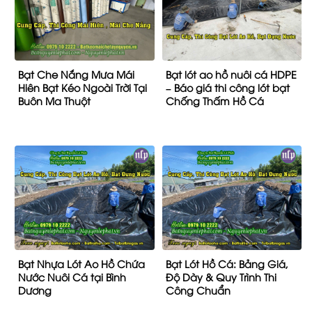
Bạt Che Nắng Mưa Mái
Bạt lót ao hồ nuôi cá HDPE
Hiên Bạt Kéo Ngoài Trời Tại
– Báo giá thi công lót bạt
Buôn Ma Thuột
Chống Thấm Hồ Cá
Bạt Nhựa Lót Ao Hồ Chứa
Bạt Lót Hồ Cá: Bảng Giá,
Nước Nuôi Cá tại Bình
Độ Dày & Quy Trình Thi
Dương
Công Chuẩn