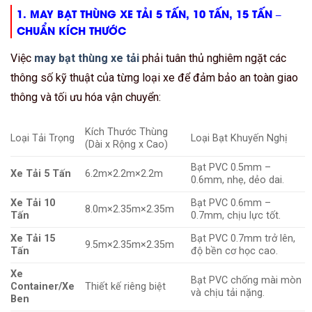
1.
MAY BẠT THÙNG XE TẢI 5 TẤN, 10 TẤN, 15 TẤN
–
CHUẨN KÍCH THƯỚC
Việc
may bạt thùng xe tải
phải tuân thủ nghiêm ngặt các
thông số kỹ thuật của từng loại xe để đảm bảo an toàn giao
thông và tối ưu hóa vận chuyển:
Kích Thước Thùng
Loại Tải Trọng
Loại Bạt Khuyến Nghị
(Dài x Rộng x Cao)
Bạt PVC
0.5
mm
–
Xe Tải 5 Tấn
6.2
m
×
2.2
m
×
2.2
m
0.6
mm
, nhẹ, dẻo dai.
Xe Tải 10
Bạt PVC
0.6
mm
–
8.0
m
×
2.35
m
×
2.35
m
Tấn
0.7
mm
, chịu lực tốt.
Xe Tải 15
Bạt PVC
0.7
mm
trở lên,
9.5
m
×
2.35
m
×
2.35
m
Tấn
độ bền cơ học cao.
Xe
Bạt PVC chống mài mòn
Container/Xe
Thiết kế riêng biệt
và chịu tải nặng.
Ben