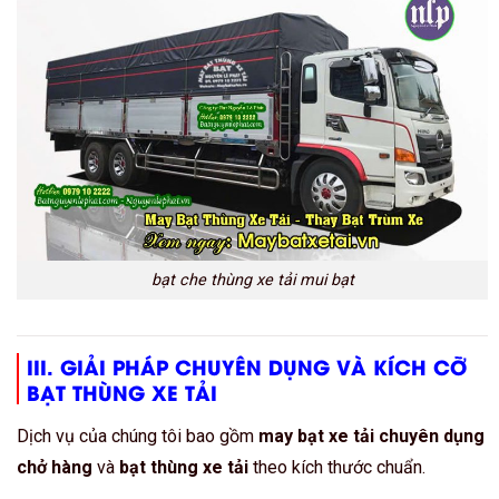
bạt che thùng xe tải mui bạt
III. GIẢI PHÁP CHUYÊN DỤNG VÀ KÍCH CỠ
BẠT THÙNG XE TẢI
Dịch vụ của chúng tôi bao gồm
may bạt xe tải chuyên dụng
chở hàng
và
bạt thùng xe tải
theo kích thước chuẩn.