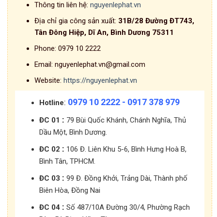
Thông tin liên hệ:
nguyenlephat.vn
Địa chỉ gia công sản xuất:
31B/28 Đường ĐT743,
Tân Đông Hiệp, Dĩ An, Bình Dương 75311
Phone:
0979 10 2222
Email:
nguyenlephat.vn@gmail.com
Website:
https://nguyenlephat.vn
0979 10 2222 - 0917 378 979
:
Hotline
:
ĐC 01
79 Bùi Quốc Khánh, Chánh Nghĩa, Thủ
Dầu Một, Bình Dương.
:
ĐC 02
106 Đ. Liên Khu 5-6, Bình Hưng Hoà B,
Bình Tân, TPHCM.
:
ĐC 03
99 Đ. Đồng Khởi, Trảng Dài, Thành phố
Biên Hòa, Đồng Nai
:
ĐC 04
Số 487/10A Đường 30/4, Phường Rạch