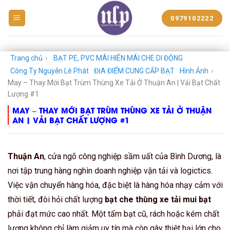
BẠT
0979102222
NHỰA
NGUYỄN
LÊ
PHÁT
Trang chủ
›
BẠT PE, PVC MÁI HIÊN MÁI CHE DI ĐỘNG
Công Ty Nguyễn Lê Phát
ĐỊA ĐIỂM CUNG CẤP BẠT
Hình Ảnh
›
May – Thay Mới Bạt Trùm Thùng Xe Tải Ở Thuận An | Vải Bạt Chất
Lượng #1
MAY – THAY MỚI BẠT TRÙM THÙNG XE TẢI Ở THUẬN
AN | VẢI BẠT CHẤT LƯỢNG #1
Thuận An
, cửa ngõ công nghiệp sầm uất của Bình Dương, là
nơi tập trung hàng nghìn doanh nghiệp vận tải và logictics.
Việc vận chuyển hàng hóa, đặc biệt là hàng hóa nhạy cảm với
thời tiết, đòi hỏi chất lượng
bạt che thùng xe tải mui bạt
phải đạt mức cao nhất. Một tấm bạt cũ, rách hoặc kém chất
lượng không chỉ làm giảm uy tín mà còn gây thiệt hại lớn cho