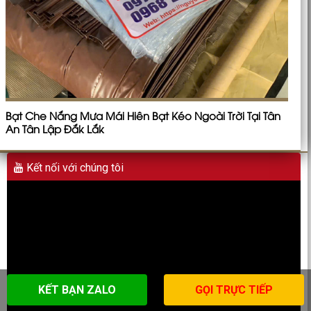
Bạt Che Nắng Mưa Mái Hiên Bạt Kéo Ngoài Trời Tại Tân
An Tân Lập Đắk Lắk
Kết nối với chúng tôi
KẾT BẠN ZALO
GỌI TRỰC TIẾP