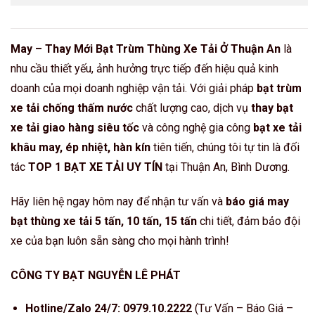
May – Thay Mới Bạt Trùm Thùng Xe Tải Ở Thuận An
là
nhu cầu thiết yếu, ảnh hưởng trực tiếp đến hiệu quả kinh
doanh của mọi doanh nghiệp vận tải. Với giải pháp
bạt trùm
xe tải chống thấm nước
chất lượng cao, dịch vụ
thay bạt
xe tải giao hàng siêu tốc
và công nghệ gia công
bạt xe tải
khâu may, ép nhiệt, hàn kín
tiên tiến, chúng tôi tự tin là đối
tác
TOP 1 BẠT XE TẢI UY TÍN
tại Thuận An, Bình Dương.
Hãy liên hệ ngay hôm nay để nhận tư vấn và
báo giá may
bạt thùng xe tải 5 tấn, 10 tấn, 15 tấn
chi tiết, đảm bảo đội
xe của bạn luôn sẵn sàng cho mọi hành trình!
CÔNG TY BẠT NGUYỄN LÊ PHÁT
Hotline/Zalo 24/7:
0979.10.2222
(Tư Vấn – Báo Giá –