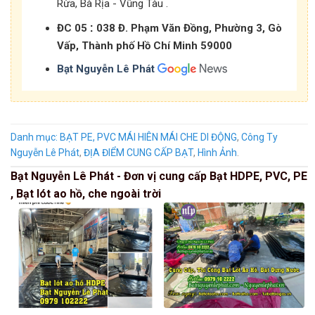
Rừa, Bà Rịa - Vũng Tàu .
:
ĐC 05
038 Đ. Phạm Văn Đồng, Phường 3, Gò
Vấp, Thành phố Hồ Chí Minh 59000
Bạt Nguyễn Lê Phát
Danh mục:
BẠT PE, PVC MÁI HIÊN MÁI CHE DI ĐỘNG
,
Công Ty
Nguyễn Lê Phát
,
ĐỊA ĐIỂM CUNG CẤP BẠT
,
Hình Ảnh
.
Bạt Nguyễn Lê Phát - Đơn vị cung cấp Bạt HDPE, PVC, PE
, Bạt lót ao hồ, che ngoài trời