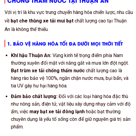
CHỐNG THẤM NƯỚC
TẠI THUẬN AN
Với vị trí là khu vực trung chuyển hàng hóa chiến lược, nhu cầu
về
bạt che thùng xe tải mui bạt
chất lượng cao tại Thuận
An là không thể thiếu.
1. BẢO VỆ HÀNG HÓA TỐI ĐA DƯỚI MỌI THỜI TIẾT
Khí hậu Thuận An:
Vùng kinh tế trọng điểm phía Nam
thường xuyên đối mặt với nắng gắt và mưa lớn đột ngột.
Bạt trùm xe tải chống thấm nước
chất lượng cao là
hàng rào bảo vệ
100%
, ngăn chặn nước mưa, bụi bẩn, và
tia UV gây hư hại hàng hóa.
Đảm bảo chất lượng:
Đối với các loại hàng hóa đặc thù
như nông sản, điện tử, vật liệu xây dựng nhạy cảm với độ
ẩm, việc
may bạt xe tải đông lạnh
hoặc bạt thường
chuyên dụng là yếu tố sống còn để giữ nguyên giá trị sản
phẩm.