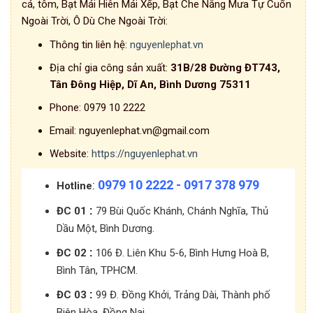
cá, tôm, Bạt Mái Hiên Mái Xếp, Bạt Che Nắng Mưa Tự Cuốn
Ngoài Trời, Ô Dù Che Ngoài Trời:
Thông tin liên hệ:
nguyenlephat.vn
Địa chỉ gia công sản xuất:
31B/28 Đường ĐT743,
Tân Đông Hiệp, Dĩ An, Bình Dương 75311
Phone:
0979 10 2222
Email:
nguyenlephat.vn@gmail.com
Website:
https://nguyenlephat.vn
0979 10 2222 - 0917 378 979
:
Hotline
:
ĐC 01
79 Bùi Quốc Khánh, Chánh Nghĩa, Thủ
Dầu Một, Bình Dương.
:
ĐC 02
106 Đ. Liên Khu 5-6, Bình Hưng Hoà B,
Bình Tân, TPHCM.
:
ĐC 03
99 Đ. Đồng Khởi, Trảng Dài, Thành phố
Biên Hòa, Đồng Nai