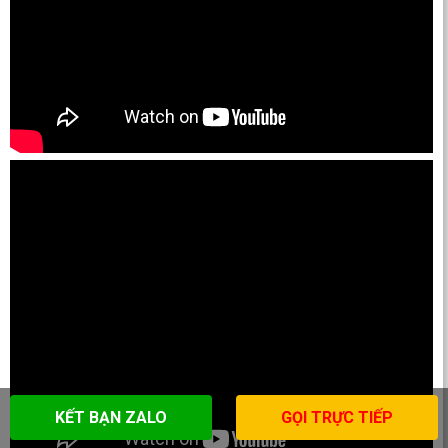
KẾT BẠN ZALO
GỌI TRỰC TIẾP