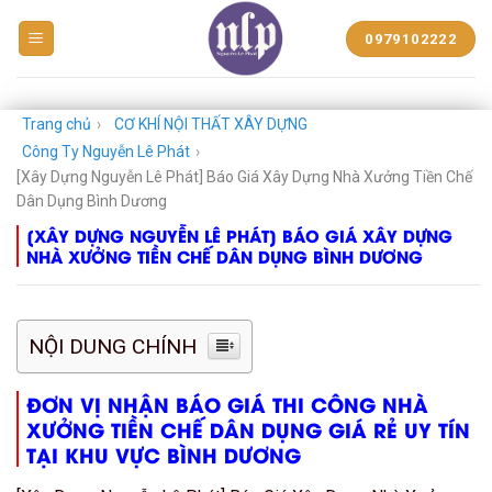
BẠT
0979102222
NHỰA
NGUYỄN
LÊ
PHÁT
Trang chủ
›
CƠ KHÍ NỘI THẤT XÂY DỰNG
Công Ty Nguyễn Lê Phát
›
[Xây Dựng Nguyễn Lê Phát] Báo Giá Xây Dựng Nhà Xưởng Tiền Chế
Dân Dụng Bình Dương
[XÂY DỰNG NGUYỄN LÊ PHÁT] BÁO GIÁ XÂY DỰNG
NHÀ XƯỞNG TIỀN CHẾ DÂN DỤNG BÌNH DƯƠNG
NỘI DUNG CHÍNH
ĐƠN VỊ NHẬN BÁO GIÁ THI CÔNG NHÀ
XƯỞNG TIỀN CHẾ DÂN DỤNG GIÁ RẺ UY TÍN
TẠI KHU VỰC BÌNH DƯƠNG