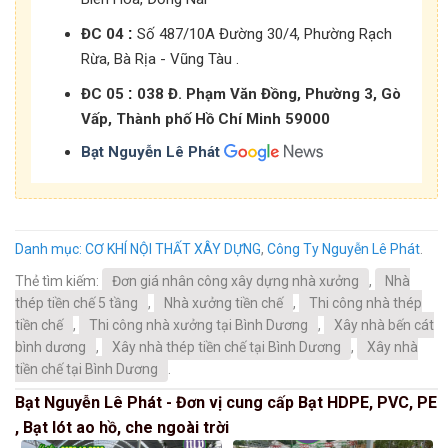
:
ĐC 04
Số 487/10A Đường 30/4, Phường Rạch
Rừa, Bà Rịa - Vũng Tàu .
:
ĐC 05
038 Đ. Phạm Văn Đồng, Phường 3, Gò
Vấp, Thành phố Hồ Chí Minh 59000
Bạt Nguyễn Lê Phát
Danh mục:
CƠ KHÍ NỘI THẤT XÂY DỰNG
,
Công Ty Nguyễn Lê Phát
.
Thẻ tìm kiếm:
Đơn giá nhân công xây dựng nhà xưởng
,
Nhà
thép tiền chế 5 tầng
,
Nhà xưởng tiền chế
,
Thi công nhà thép
tiền chế
,
Thi công nhà xưởng tại Bình Dương
,
Xây nhà bến cát
bình dương
,
Xây nhà thép tiền chế tại Bình Dương
,
Xây nhà
tiền chế tại Bình Dương
.
Bạt Nguyễn Lê Phát - Đơn vị cung cấp Bạt HDPE, PVC, PE
, Bạt lót ao hồ, che ngoài trời