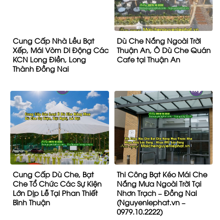
Cung Cấp Nhà Lều Bạt
Dù Che Nắng Ngoài Trời
Xếp, Mái Vòm Di Động Các
Thuận An, Ô Dù Che Quán
KCN Long Điền, Long
Cafe tại Thuận An
Thành Đồng Nai
Cung Cấp Dù Che, Bạt
Thi Công Bạt Kéo Mái Che
Che Tổ Chức Các Sự Kiện
Nắng Mưa Ngoài Trời Tại
Lớn Dịp Lễ Tại Phan Thiết
Nhơn Trạch – Đồng Nai
Bình Thuận
(Nguyenlephat.vn –
0979.10.2222)