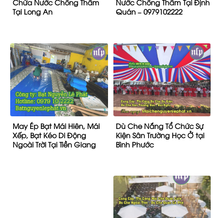
Chứa Nước Chống Thấm
Nước Chống Thấm Tại Định
Tại Long An
Quán – 0979102222
May Ép Bạt Mái Hiên, Mái
Dù Che Nắng Tổ Chức Sự
Xếp, Bạt Kéo Di Động
Kiện Sân Trường Học Ở tại
Ngoài Trời Tại Tiền Giang
Bình Phước