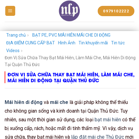
BẠT
0979102222
NHỰA
NGUYỄN
LÊ
PHÁT
Trang chủ
›
BẠT PE, PVC MÁI HIÊN MÁI CHE DI ĐỘNG
ĐỊA ĐIỂM CUNG CẤP BẠT
Hình Ảnh
Tin khuyến mãi
Tin tức
Videos
›
Đơn Vị Sửa Chữa Thay Bạt Mái Hiên, Làm Mái Che, Mái Hiên Di Động
Tại Quận Thủ Đức
ĐƠN VỊ SỬA CHỮA THAY BẠT MÁI HIÊN, LÀM MÁI CHE,
MÁI HIÊN DI ĐỘNG TẠI QUẬN THỦ ĐỨC
Mái hiên di động
và
mái che
là giải pháp không thể thiếu
cho không gian sống và kinh doanh tại Quận Thủ Đức. Tuy
nhiên, sau một thời gian sử dụng, các loại
bạt mái hiên
có thể
bị xuống cấp, rách, hoặc mất đi tính thẩm mỹ. Vì vậy, dịch vụ
sửa chữa, thay bạt mái hiên và
lắp đặt mái che Thủ Đức
mới