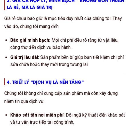
3. GIÁ CẢ HỢP LÝ, MINH BẠCH – KHÔNG ĐƠN THUẦN
LÀ RẺ, MÀ LÀ GIÁ TRỊ
Giá rẻ chưa bao giờ là mục tiêu duy nhất của chúng tôi. Thay
vào đó, chúng tôi mang đến:
Báo giá minh bạch:
Mọi chi phí đều rõ ràng từ vật liệu,
công thợ đến dịch vụ bảo hành.
Giá trị lâu dài:
Sản phẩm bền bỉ giúp bạn tiết kiệm chi phí
sửa chữa hoặc thay mới trong tương lai.
4. TRIẾT LÝ “DỊCH VỤ LÀ NỀN TẢNG”
Chúng tôi không chỉ cung cấp sản phẩm mà còn xây dựng
niềm tin qua dịch vụ:
Khảo sát tận nơi miễn phí:
Đội ngũ kỹ thuật đến khảo sát
và tư vấn trực tiếp tại công trình.