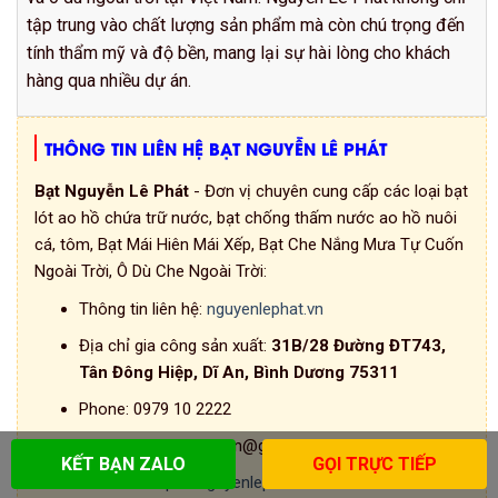
tập trung vào chất lượng sản phẩm mà còn chú trọng đến
tính thẩm mỹ và độ bền, mang lại sự hài lòng cho khách
hàng qua nhiều dự án.
THÔNG TIN LIÊN HỆ BẠT NGUYỄN LÊ PHÁT
Bạt Nguyễn Lê Phát
- Đơn vị chuyên cung cấp các loại bạt
lót ao hồ chứa trữ nước, bạt chống thấm nước ao hồ nuôi
cá, tôm, Bạt Mái Hiên Mái Xếp, Bạt Che Nắng Mưa Tự Cuốn
Ngoài Trời, Ô Dù Che Ngoài Trời:
Thông tin liên hệ:
nguyenlephat.vn
Địa chỉ gia công sản xuất:
31B/28 Đường ĐT743,
Tân Đông Hiệp, Dĩ An, Bình Dương 75311
Phone:
0979 10 2222
Email:
nguyenlephat.vn@gmail.com
KẾT BẠN ZALO
GỌI TRỰC TIẾP
Website:
https://nguyenlephat.vn