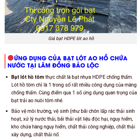
Giá bạt HDPE lót ao hồ
ỨNG DỤNG CỦA BẠT LÓT AO HỒ CHỨA
NƯỚC TẠI LÂM ĐỒNG BẢO LỘC
Bạt lót hồ tôm
thực chất là bạt nhựa HDPE chống thấm.
Lót hồ tôm chỉ là 1 trong số rất nhiều công dụng của màng
chống thấm. Cùng điểm qua 1 số ứng dụng quan trọng của
bạt trải ao nuôi tôm nhé.
Bảo vệ môi trường, vệ sinh (như bãi chôn lấp rác thải sinh
hoạt, xử lý nước thải, bãi thải vật liệu độc hại, nguy hiểm,
kho chứa hàng nguy hiểm, chất thải công nghiệp, chất thải
xây dựng, chất thải nổ.