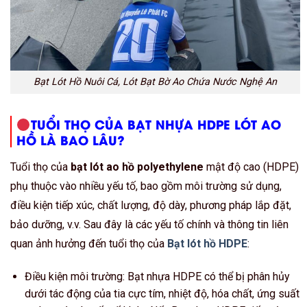
Bạt Lót Hồ Nuôi Cá, Lót Bạt Bờ Ao Chứa Nước Nghệ An
TUỔI THỌ CỦA BẠT NHỰA HDPE LÓT AO
HỒ LÀ BAO LÂU?
Tuổi thọ của
bạt lót ao hồ polyethylene
mật độ cao (HDPE)
phụ thuộc vào nhiều yếu tố, bao gồm môi trường sử dụng,
điều kiện tiếp xúc, chất lượng, độ dày, phương pháp lắp đặt,
bảo dưỡng, v.v. Sau đây là các yếu tố chính và thông tin liên
quan ảnh hưởng đến tuổi thọ của
Bạt lót hồ HDPE
:
Điều kiện môi trường: Bạt nhựa HDPE có thể bị phân hủy
dưới tác động của tia cực tím, nhiệt độ, hóa chất, ứng suất