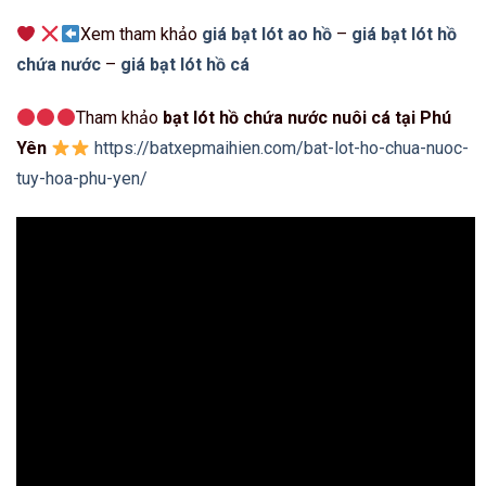
Xem tham khảo
giá bạt lót ao hồ
–
giá bạt lót hồ
chứa nước
–
giá bạt lót hồ cá
Tham khảo
bạt lót hồ chứa nước nuôi cá tại Phú
Yên
https://batxepmaihien.com/bat-lot-ho-chua-nuoc-
tuy-hoa-phu-yen/