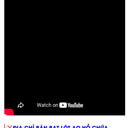
ĐỊA CHỈ BÁN BẠT LÓT AO HỒ CHỨA