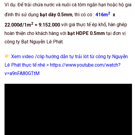
Ví dụ: Để trải chứa nước và nuôi cá tôm ngắn hạn hoặc hộ gia
2
đình thì sử dụng
bạt dày 0.5mm
, thì có có :
416m
x
2
22.000đ/1m
= 9.152.000
với giá thực tế ép khổ, hàn ghép
hoàn thiện cho khách hàng với
bạt HDPE 0.5mm
tại đơn vị
công ty Bạt Nguyễn Lê Phát.
Xem video /clip hướng dẫn tự trải lót từ công ty Nguyễn
Lê Phát thực tế nhé >
https://www.youtube.com/watch?
v=a9nFA80GTtM