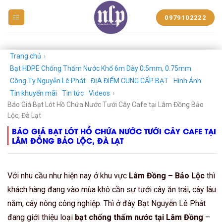
BẠT
0979102222
NHỰA
NGUYỄN
LÊ
PHÁT
Trang chủ
›
Bạt HDPE Chống Thấm Nước Khổ 6m Dày 0.5mm, 0.75mm
Công Ty Nguyễn Lê Phát
ĐỊA ĐIỂM CUNG CẤP BẠT
Hình Ảnh
Tin khuyến mãi
Tin tức
Videos
›
Báo Giá Bạt Lót Hồ Chứa Nước Tưới Cây Cafe tại Lâm Đồng Bảo
Lộc, Đà Lạt
BÁO GIÁ BẠT LÓT HỒ CHỨA NƯỚC TƯỚI CÂY CAFE TẠI
LÂM ĐỒNG BẢO LỘC, ĐÀ LẠT
Với nhu cầu như hiện nay ở khu vực
Lâm Đồng – Bảo Lộc
thì
khách hàng đang vào mùa khô cần sự tưới cây ăn trái, cây lâu
năm, cây nông công nghiệp. Thì ở đây Bạt Nguyễn Lê Phát
đang giới thiệu loại
bạt chống thấm nước tại Lâm Đồng
–