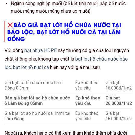
Ngành công nghiệp muối (bể kết tinh muối, nắp bể nước
muối, màng muối, màng nhựa ao muối)
BÁO GIÁ BẠT LÓT HỒ CHỨA NƯỚC TẠI
BẢO LỘC, BẠT LÓT HỒ NUÔI CÁ TẠI LÂM
ĐỒNG
Với dòng
bạt nhựa HDPE
này thường có giá của loại nguyên
chất không pha, không tạp chất là
bạt lót hồ chứa nước bảo
lộc
,
bạt lót hồ nuôi cá
hiện nay với giá như sau:
Giá bạt lót hồ chứa nước Lâm
Ép khổ theo
Giá bạt
Đồng 0.3mm
yêu cầu
16.000đ/1m2
Báo giá bạt lót ao hồ chứa nước
Ép khổ theo
Giá bạt
ở Lâm Đồng 05mm
yêu cầu
26.000đ/1m2
Giá bạt lót ao hồ nuôi cá 1mm tại
Ép khổ theo
Giá bạt
Lâm Đồng
yêu cầu
46.000đ/1m2
Ngoài ra, khách hàng có thể xem tham khảo thêm phía dưới