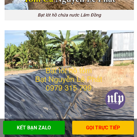
Bạt lót hồ chứa nước Lâm Đồng
KẾT BẠN ZALO
GỌI TRỰC TIẾP