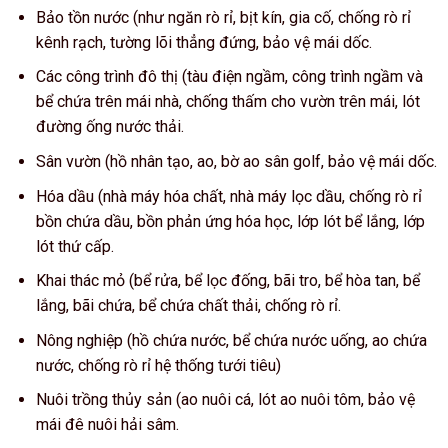
Bảo tồn nước (như ngăn rò rỉ, bịt kín, gia cố, chống rò rỉ
kênh rạch, tường lõi thẳng đứng, bảo vệ mái dốc.
Các công trình đô thị (tàu điện ngầm, công trình ngầm và
bể chứa trên mái nhà, chống thấm cho vườn trên mái, lót
đường ống nước thải.
Sân vườn (hồ nhân tạo, ao, bờ ao sân golf, bảo vệ mái dốc.
Hóa dầu (nhà máy hóa chất, nhà máy lọc dầu, chống rò rỉ
bồn chứa dầu, bồn phản ứng hóa học, lớp lót bể lắng, lớp
lót thứ cấp.
Khai thác mỏ (bể rửa, bể lọc đống, bãi tro, bể hòa tan, bể
lắng, bãi chứa, bể chứa chất thải, chống rò rỉ.
Nông nghiệp (hồ chứa nước, bể chứa nước uống, ao chứa
nước, chống rò rỉ hệ thống tưới tiêu)
Nuôi trồng thủy sản (ao nuôi cá, lót ao nuôi tôm, bảo vệ
mái đê nuôi hải sâm.