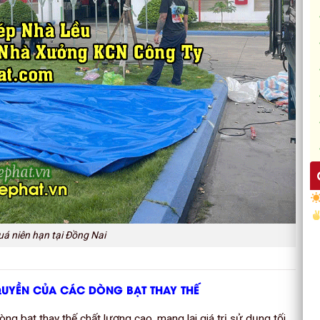
uá niên hạn tại Đồng Nai
 QUYỀN CỦA CÁC DÒNG BẠT THAY THẾ
g bạt thay thế chất lượng cao, mang lại giá trị sử dụng tối