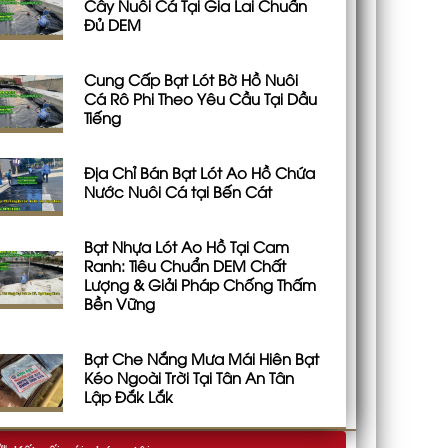
Cây Nuôi Cá Tại Gia Lai Chuẩn
Đủ DEM
Cung Cấp Bạt Lót Bờ Hồ Nuôi
Cá Rô Phi Theo Yêu Cầu Tại Dầu
Tiếng
Địa Chỉ Bán Bạt Lót Ao Hồ Chứa
Nước Nuôi Cá tại Bến Cát
Bạt Nhựa Lót Ao Hồ Tại Cam
Ranh: Tiêu Chuẩn DEM Chất
Lượng & Giải Pháp Chống Thấm
Bền Vững
Bạt Che Nắng Mưa Mái Hiên Bạt
Kéo Ngoài Trời Tại Tân An Tân
Lập Đắk Lắk