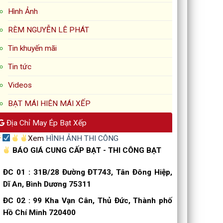
Hình Ảnh
RÈM NGUYỄN LÊ PHÁT
Tin khuyến mãi
Tin tức
Videos
BẠT MÁI HIÊN MÁI XẾP
Địa Chỉ May Ép Bạt Xếp
Xem
HÌNH ẢNH THI CÔNG
BÁO GIÁ CUNG CẤP BẠT - THI CÔNG BẠT
ĐC 01
:
31B/28 Đường ĐT743, Tân Đông Hiệp,
Dĩ An, Bình Dương 75311
ĐC 02
:
99 Kha Vạn Cân, Thủ Đức, Thành phố
Hồ Chí Minh 720400