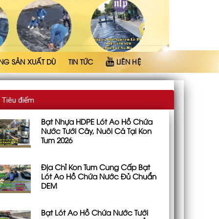
NG SẢN XUẤT DÙ
TIN TỨC
LIÊN HỆ
Tiêu điểm
Bạt Nhựa HDPE Lót Ao Hồ Chứa
Nước Tưới Cây, Nuôi Cá Tại Kon
Tum 2026
Địa Chỉ Kon Tum Cung Cấp Bạt
Lót Ao Hồ Chứa Nước Đủ Chuẩn
DEM
Bạt Lót Ao Hồ Chứa Nước Tưới