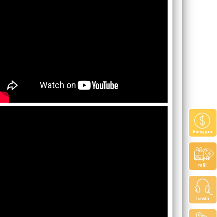
Bảng giá
Khuyến
mãi
Tư vấn