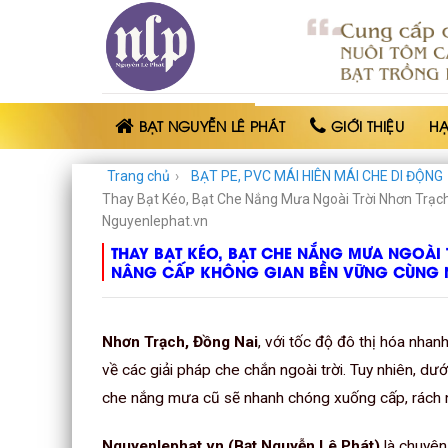
BẠT
NHỰA
NGUYỄN
LÊ
PHÁT
BẠT NGUYỄN LÊ PHÁT
GIỚI THIỆU
H
Trang chủ
›
BẠT PE, PVC MÁI HIÊN MÁI CHE DI ĐỘNG
Thay Bạt Kéo, Bạt Che Nắng Mưa Ngoài Trời Nhơn Trạ
Nguyenlephat.vn
THAY BẠT KÉO, BẠT CHE NẮNG MƯA NGOÀI
NÂNG CẤP KHÔNG GIAN BỀN VỮNG CÙNG 
Nhơn Trạch, Đồng Nai
, với tốc độ đô thị hóa nhanh
về các giải pháp che chắn ngoài trời. Tuy nhiên, dư
che nắng mưa cũ sẽ nhanh chóng xuống cấp, rách n
Nguyenlephat.vn (Bạt Nguyễn Lê Phát)
là chuyên