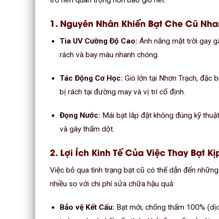
trở nên quan trọng hơn bao giờ hết.
1. Nguyên Nhân Khiến Bạt Che Cũ Nh
Tia UV Cường Độ Cao:
Ánh nắng mặt trời gay gắ
rách và bay màu nhanh chóng.
Tác Động Cơ Học:
Gió lớn tại Nhơn Trạch, đặc bi
bị rách tại đường may và vị trí cố định.
Đọng Nước:
Mái bạt lắp đặt không đúng kỹ thuậ
và gây thấm dột.
2. Lợi Ích Kinh Tế Của Việc Thay Bạt Kị
Việc bỏ qua tình trạng bạt cũ có thể dẫn đến những 
nhiều so với chi phí sửa chữa hậu quả:
Bảo vệ Kết Cấu:
Bạt mới, chống thấm 100% (dị