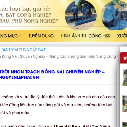
ẠNG MỤC
TUYỂN DỤNG
HÌNH ẢNH THI CÔNG
XƯỞ
ĐỊA ĐIỂM CUNG CẤP BẠT
›
ch Đồng Nai Chuyên Nghiệp – Nâng Cấp Không Gian Bền Vững Cùng
 TRỜI NHƠN TRẠCH ĐỒNG NAI CHUYÊN NGHIỆP –
NGUYENLEPHAT.VN
 chóng và vị trí địa lý đặc thù, luôn là khu vực có nhu cầu cao
ới tác động liên tục của nắng gắt và mưa lớn, những tấm bạt
át và phai màu.
 gia hàng đầu trong dịch vụ
Thay Bạt Kéo, Bạt Che Nắng