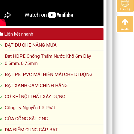
Liên hệ
Lên đầu
Liên kết nhanh
BẠT DÙ CHE NẮNG MƯA
Bạt HDPE Chống Thấm Nước Khổ 6m Dày
0.5mm, 0.75mm
BẠT PE, PVC MÁI HIÊN MÁI CHE DI ĐỘNG
BẠT XANH CAM CHÍNH HÃNG
CƠ KHÍ NỘI THẤT XÂY DỰNG
Công Ty Nguyễn Lê Phát
CỬA CỔNG SẮT CNC
ĐỊA ĐIỂM CUNG CẤP BẠT