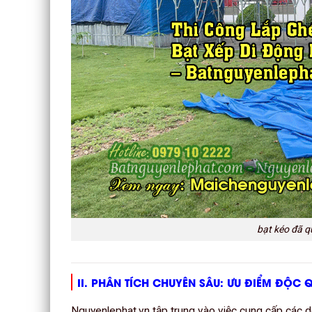
bạt kéo đã q
II. PHÂN TÍCH CHUYÊN SÂU: ƯU ĐIỂM ĐỘC
Nguyenlephat.vn tập trung vào việc cung cấp các dòn