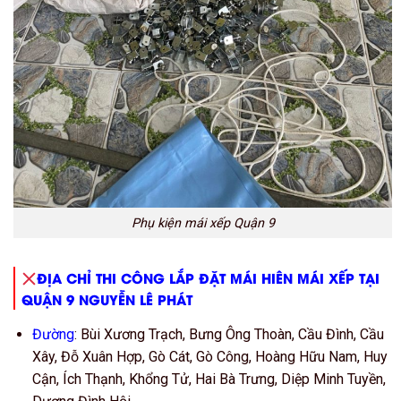
Phụ kiện mái xếp Quận 9
ĐỊA CHỈ THI CÔNG LẮP ĐẶT MÁI HIÊN MÁI XẾP TẠI
QUẬN 9 NGUYỄN LÊ PHÁT
Đường
: Bùi Xương Trạch, Bưng Ông Thoàn, Cầu Đình, Cầu
Xây, Đỗ Xuân Hợp, Gò Cát, Gò Công, Hoàng Hữu Nam, Huy
Cận, Ích Thạnh, Khổng Tử, Hai Bà Trưng, Diệp Minh Tuyền,