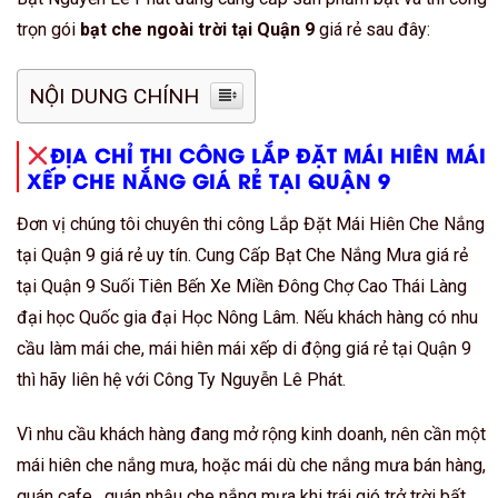
trọn gói
bạt che ngoài trời tại Quận 9
giá rẻ sau đây:
NỘI DUNG CHÍNH
ĐỊA CHỈ THI CÔNG LẮP ĐẶT MÁI HIÊN MÁI
XẾP CHE NẮNG GIÁ RẺ TẠI QUẬN 9
Đơn vị chúng tôi chuyên thi công Lắp Đặt Mái Hiên Che Nắng
tại Quận 9 giá rẻ uy tín. Cung Cấp Bạt Che Nắng Mưa giá rẻ
tại Quận 9 Suối Tiên Bến Xe Miền Đông Chợ Cao Thái Làng
đại học Quốc gia đại Học Nông Lâm. Nếu khách hàng có nhu
cầu làm mái che, mái hiên mái xếp di động giá rẻ tại Quận 9
thì hãy liên hệ với Công Ty Nguyễn Lê Phát.
Vì nhu cầu khách hàng đang mở rộng kinh doanh, nên cần một
mái hiên che nắng mưa, hoặc mái dù che nắng mưa bán hàng,
quán cafe , quán nhậu che nắng mưa khi trái gió trở trời bất