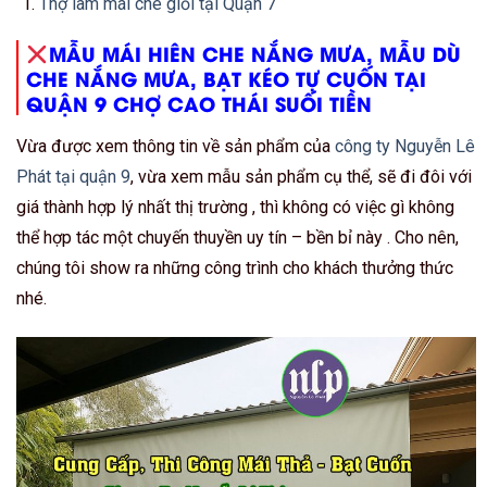
Thợ làm mái che giỏi tại Quận 7
MẪU MÁI HIÊN CHE NẮNG MƯA, MẪU DÙ
CHE NẮNG MƯA, BẠT KÉO TỰ CUỐN TẠI
QUẬN 9 CHỢ CAO THÁI SUỐI TIỀN
Vừa được xem thông tin về sản phẩm của
công ty Nguyễn Lê
Phát tại quận 9
, vừa xem mẫu sản phẩm cụ thể, sẽ đi đôi với
giá thành hợp lý nhất thị trường , thì không có việc gì không
thể hợp tác một chuyến thuyền uy tín – bền bỉ này . Cho nên,
chúng tôi show ra những công trình cho khách thưởng thức
nhé.