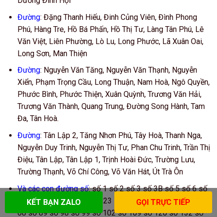
Dương Đình Hội
Đường
: Đặng Thanh Hiếu, Đinh Củng Viên, Đình Phong
Phú, Hàng Tre, Hồ Bá Phấn, Hồ Thị Tư, Làng Tân Phú, Lê
Văn Việt, Liên Phường, Lò Lu, Long Phước, Lã Xuân Oai,
Long Sơn, Man Thiện
Đường
: Nguyễn Văn Tăng, Nguyễn Văn Thạnh, Nguyễn
Xiển, Phạm Trọng Cầu, Long Thuận, Nam Hoà, Ngô Quyền,
Phước Bình, Phước Thiện, Xuân Quỳnh, Trương Văn Hải,
Trương Văn Thành, Quang Trung, Đường Song Hành, Tam
Đa, Tân Hoà.
Đường
: Tân Lập 2, Tăng Nhơn Phú, Tây Hoà, Thanh Nga,
Nguyễn Duy Trinh, Nguyễn Thị Tư, Phan Chu Trinh, Trần Thị
Điệu, Tân Lập, Tân Lập 1, Trịnh Hoài Đức, Trường Lưu,
Trường Thạnh, Võ Chí Công, Võ Văn Hát, Út Trà Ôn
Và các con đường số
: số 1 số 2 số 3 số 3B số 5 số 6 số
6A số 10 số 16 số 22 số 23 số 27 số 28 số 33 số 58 số
KẾT BẠN ZALO
GỌI TRỰC TIẾP
68 số 89 số 98 số 99 số 102 số 109 số 120 số 132 số