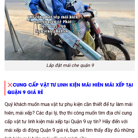
Lắp đặt mái che quận 9
CUNG CẤP VẬT TƯ LINH KIỆN MÁI HIÊN MÁI XẾP TẠI
QUẬN 9 GIÁ RẺ
Quý khách muốn mua vật tư phụ kiện cần thiết để tự làm mái
hiên, mái xếp? Các đại lý, thợ thi công muốn tìm địa chỉ cung
cấp vật tư linh kiện mái xếp tại Quận 9 uy tín? Hãy đến với
mái xếp di động Quận 9 giá rẻ, bạn sẽ tìm thấy đầy đủ những