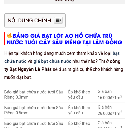
NỘI DUNG CHÍNH
BẢNG GIÁ BẠT LÓT AO HỒ CHỨA TRỮ
NƯỚC TƯỚI CÂY SẦU RIÊNG TẠI LÂM ĐỒNG
Hiện tại khách hàng đang muốn xem tham khảo về loại
bạt
chứa nước
và
giá bạt chứa nước
như thế nào? Thì ở
công
ty Bạt Nguyễn Lê Phát
sẽ đưa ra giá cụ thể cho khách hàng
muốn đặt bạt.
Giá bán
Báo giá bạt chứa nước tưới Sầu
Ép khổ theo
2
Riêng 0.3mm
yêu cầu
16.000đ/1m
Giá bán
Báo giá bạt chứa nước tưới Sầu
Ép khổ theo
2
Riêng 0.5mm
yêu cầu
26.000đ/1m
Giá bán
Báo giá bạt chứa nước tưới Sầu
Ép khổ theo
2