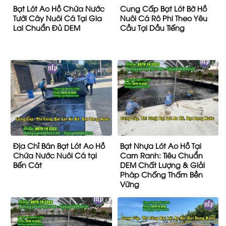
Bạt Lót Ao Hồ Chứa Nước
Cung Cấp Bạt Lót Bờ Hồ
Tưới Cây Nuôi Cá Tại Gia
Nuôi Cá Rô Phi Theo Yêu
Lai Chuẩn Đủ DEM
Cầu Tại Dầu Tiếng
Địa Chỉ Bán Bạt Lót Ao Hồ
Bạt Nhựa Lót Ao Hồ Tại
Chứa Nước Nuôi Cá tại
Cam Ranh: Tiêu Chuẩn
Bến Cát
DEM Chất Lượng & Giải
Pháp Chống Thấm Bền
Vững