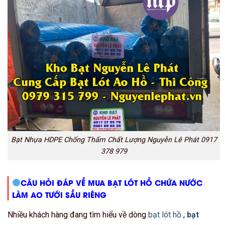
Bạt Nhựa HDPE Chống Thấm Chất Lượng Nguyễn Lê Phát 0917
378 979
CÂU HỎI ĐÁP VỀ MUA BẠT LÓT HỒ CHỨA NƯỚC
LÀM AO TƯỚI SẦU RIÊNG
Nhiều khách hàng đang tìm hiểu về dòng
bạt lót hồ
,
bạt