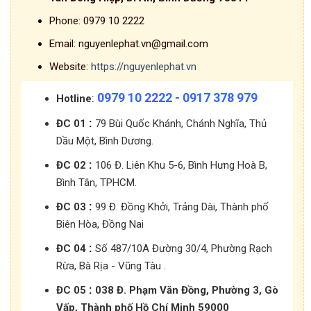
Phone:
0979 10 2222
Email:
nguyenlephat.vn@gmail.com
Website:
https://nguyenlephat.vn
0979 10 2222 - 0917 378 979
:
Hotline
:
ĐC 01
79 Bùi Quốc Khánh, Chánh Nghĩa, Thủ
Dầu Một, Bình Dương.
:
ĐC 02
106 Đ. Liên Khu 5-6, Bình Hưng Hoà B,
Bình Tân, TPHCM.
:
ĐC 03
99 Đ. Đồng Khởi, Trảng Dài, Thành phố
Biên Hòa, Đồng Nai
:
ĐC 04
Số 487/10A Đường 30/4, Phường Rạch
Rừa, Bà Rịa - Vũng Tàu .
:
ĐC 05
038 Đ. Phạm Văn Đồng, Phường 3, Gò
Vấp, Thành phố Hồ Chí Minh 59000