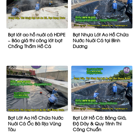
Bạt lót ao hồ nuôi cá HDPE
Bạt Nhựa Lót Ao Hồ Chứa
– Báo giá thi công lót bạt
Nước Nuôi Cá tại Bình
Chống Thấm Hồ Cá
Dương
Bạt Lót Ao Hồ Chứa Nước
Bạt Lót Hồ Cá: Bảng Giá,
Nuôi Cá Ốc Bà Rịa Vũng
Độ Dày & Quy Trình Thi
Tàu
Công Chuẩn