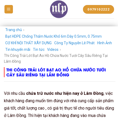
BẠT
0979102222
NHỰA
NGUYỄN
LÊ
PHÁT
Trang chủ
›
Bạt HDPE Chống Thấm Nước Khổ 6m Dày 0.5mm, 0.75mm
CƠ KHÍ NỘI THẤT XÂY DỰNG
Công Ty Nguyễn Lê Phát
Hình Ảnh
Tin khuyến mãi
Tin tức
Videos
›
Thi Công Trải Lót Bạt Ao Hồ Chứa Nước Tưới Cây Sâu Riêng Tại
Lâm Đồng
THI CÔNG TRẢI LÓT BẠT AO HỒ CHỨA NƯỚC TƯỚI
CÂY SÂU RIÊNG TẠI LÂM ĐỒNG
Với nhu cầu
chứa trữ nước như hiện nay ở Lâm Đồng
, việc
khách hàng đang muốn tìm đúng với nhà cung cấp sản phẩm
giá tốt, chất lượng cao , có giá trị thực tế cho người tiêu dùng
ở Lâm Đồng. Thì hiện tại khách hàng đang vào mua chứa