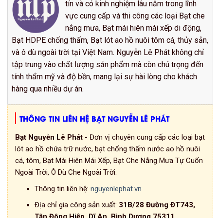
tín và có kinh nghiệm lâu năm trong lĩnh
vực cung cấp và thi công các loại Bạt che
nắng mưa, Bạt mái hiên mái xếp di động,
Bạt HDPE chống thấm, Bạt lót ao hồ nuôi tôm cá, thủy sản,
và ô dù ngoài trời tại Việt Nam. Nguyễn Lê Phát không chỉ
tập trung vào chất lượng sản phẩm mà còn chú trọng đến
tính thẩm mỹ và độ bền, mang lại sự hài lòng cho khách
hàng qua nhiều dự án.
THÔNG TIN LIÊN HỆ BẠT NGUYỄN LÊ PHÁT
Bạt Nguyễn Lê Phát
- Đơn vị chuyên cung cấp các loại bạt
lót ao hồ chứa trữ nước, bạt chống thấm nước ao hồ nuôi
cá, tôm, Bạt Mái Hiên Mái Xếp, Bạt Che Nắng Mưa Tự Cuốn
Ngoài Trời, Ô Dù Che Ngoài Trời:
Thông tin liên hệ:
nguyenlephat.vn
Địa chỉ gia công sản xuất:
31B/28 Đường ĐT743,
Tân Đông Hiệp, Dĩ An, Bình Dương 75311