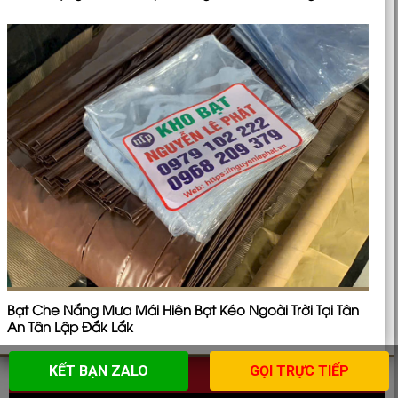
Bạt Che Nắng Mưa Mái Hiên Bạt Kéo Ngoài Trời Tại Tân
An Tân Lập Đắk Lắk
KẾT BẠN ZALO
GỌI TRỰC TIẾP
Kết nối với chúng tôi