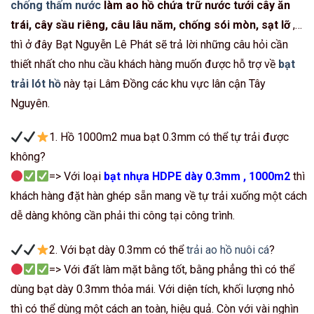
chống thấm nước
làm ao hồ chứa trữ nước tưới cây ăn
trái, cây sầu riêng, câu lâu năm, chống sói mòn, sạt lỡ
,…
thì ở đây Bạt Nguyễn Lê Phát sẽ trả lời những câu hỏi cần
thiết nhất cho nhu cầu khách hàng muốn được hỗ trợ về
bạt
trải lót hồ
này tại Lâm Đồng các khu vực lân cận Tây
Nguyên.
1. Hồ 1000m2 mua bạt 0.3mm có thể tự trải được
không?
=> Với loại
bạt nhựa HDPE dày 0.3mm , 1000m2
thì
khách hàng đặt hàn ghép sẵn mang về tự trải xuống một cách
dễ dàng không cần phải thi công tại công trình.
2. Với bạt dày 0.3mm có thể
trải ao hồ nuôi cá
?
=> Với đất làm mặt bằng tốt, bằng phẳng thì có thể
dùng bạt dày 0.3mm thỏa mái. Với diện tích, khối lượng nhỏ
thì có thể dùng một cách an toàn, hiệu quả. Còn với vài nghìn