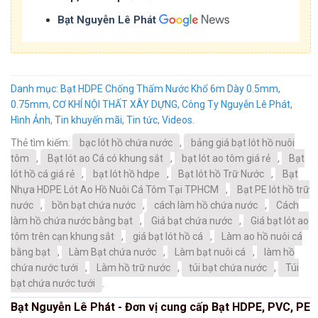
Bạt Nguyễn Lê Phát
Danh mục:
Bạt HDPE Chống Thấm Nước Khổ 6m Dày 0.5mm,
0.75mm
,
CƠ KHÍ NỘI THẤT XÂY DỰNG
,
Công Ty Nguyễn Lê Phát
,
Hình Ảnh
,
Tin khuyến mãi
,
Tin tức
,
Videos
.
Thẻ tìm kiếm:
bạc lót hồ chứa nước
,
bảng giá bạt lót hồ nuôi
tôm
,
Bạt lót ao Cá có khung sắt
,
bạt lót ao tôm giá rẻ
,
Bạt
lót hồ cá giá rẻ
,
bạt lót hồ hdpe
,
Bạt lót hồ Trữ Nước
,
Bạt
Nhựa HDPE Lót Ao Hồ Nuôi Cá Tôm Tại TPHCM
,
Bạt PE lót hồ trữ
nước
,
bồn bạt chứa nước
,
cách làm hồ chứa nước
,
Cách
làm hồ chứa nước bằng bạt
,
Giá bạt chứa nước
,
Giá bạt lót ao
tôm trên cạn khung sắt
,
giá bạt lót hồ cá
,
Làm ao hồ nuôi cá
bằng bạt
,
Làm Bạt chứa nước
,
Làm bạt nuôi cá
,
làm hồ
chứa nước tưới
,
Làm hồ trữ nước
,
túi bạt chứa nước
,
Túi
bạt chứa nước tưới
.
Bạt Nguyễn Lê Phát - Đơn vị cung cấp Bạt HDPE, PVC, PE