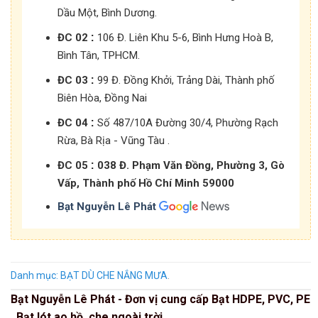
Dầu Một, Bình Dương.
:
ĐC 02
106 Đ. Liên Khu 5-6, Bình Hưng Hoà B,
Bình Tân, TPHCM.
:
ĐC 03
99 Đ. Đồng Khởi, Trảng Dài, Thành phố
Biên Hòa, Đồng Nai
:
ĐC 04
Số 487/10A Đường 30/4, Phường Rạch
Rừa, Bà Rịa - Vũng Tàu .
:
ĐC 05
038 Đ. Phạm Văn Đồng, Phường 3, Gò
Vấp, Thành phố Hồ Chí Minh 59000
Bạt Nguyễn Lê Phát
Danh mục:
BẠT DÙ CHE NẮNG MƯA
.
Bạt Nguyễn Lê Phát - Đơn vị cung cấp Bạt HDPE, PVC, PE
, Bạt lót ao hồ, che ngoài trời