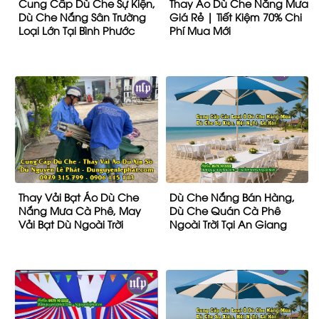
Cung Cấp Dù Che Sự Kiện,
Thay Áo Dù Che Nắng Mưa
Dù Che Nắng Sân Trường
Giá Rẻ | Tiết Kiệm 70% Chi
Loại Lớn Tại Bình Phước
Phí Mua Mới
Thay Vải Bạt Áo Dù Che
Dù Che Nắng Bán Hàng,
Nắng Mưa Cà Phê, May
Dù Che Quán Cà Phê
Vải Bạt Dù Ngoài Trời
Ngoài Trời Tại An Giang