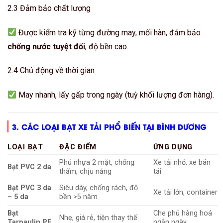
2.3 Đảm bảo chất lượng
Được kiểm tra kỹ từng đường may, mối hàn, đảm bảo
chống nước tuyệt đối
, độ bền cao.
2.4 Chủ động về thời gian
May nhanh, lấy gấp trong ngày (tuỳ khối lượng đơn hàng).
3. CÁC LOẠI BẠT XE TẢI PHỔ BIẾN TẠI BÌNH DƯƠNG
LOẠI BẠT
ĐẶC ĐIỂM
ỨNG DỤNG
Phủ nhựa 2 mặt, chống
Xe tải nhỏ, xe bán
Bạt PVC 2 da
thấm, chịu nắng
tải
Bạt PVC 3 da
Siêu dày, chống rách, độ
Xe tải lớn, container
– 5 da
bền >5 năm
Bạt
Che phủ hàng hoá
Nhẹ, giá rẻ, tiện thay thế
Tarpaulin PE
ngắn ngày