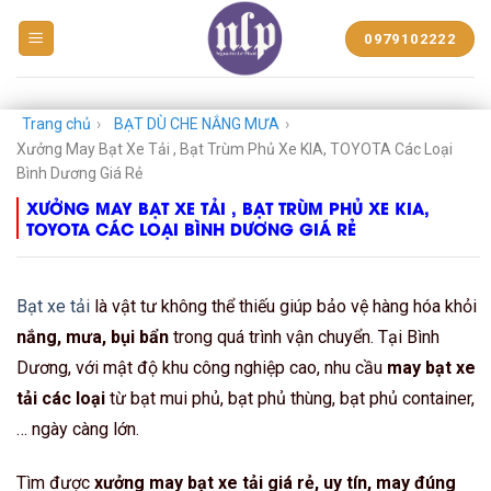
BẠT
0979102222
NHỰA
NGUYỄN
LÊ
PHÁT
Trang chủ
›
BẠT DÙ CHE NẮNG MƯA
›
Xưởng May Bạt Xe Tải , Bạt Trùm Phủ Xe KIA, TOYOTA Các Loại
Bình Dương Giá Rẻ
XƯỞNG MAY BẠT XE TẢI , BẠT TRÙM PHỦ XE KIA,
TOYOTA CÁC LOẠI BÌNH DƯƠNG GIÁ RẺ
Bạt xe tải
là vật tư không thể thiếu giúp bảo vệ hàng hóa khỏi
nắng, mưa, bụi bẩn
trong quá trình vận chuyển. Tại Bình
Dương, với mật độ khu công nghiệp cao, nhu cầu
may bạt xe
tải các loại
từ bạt mui phủ, bạt phủ thùng, bạt phủ container,
… ngày càng lớn.
Tìm được
xưởng may bạt xe tải giá rẻ, uy tín, may đúng