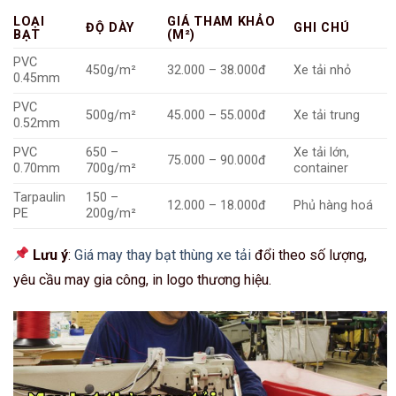
LOẠI
GIÁ THAM KHẢO
ĐỘ DÀY
GHI CHÚ
BẠT
(M²)
PVC
450g/m²
32.000 – 38.000đ
Xe tải nhỏ
0.45mm
PVC
500g/m²
45.000 – 55.000đ
Xe tải trung
0.52mm
PVC
650 –
Xe tải lớn,
75.000 – 90.000đ
0.70mm
700g/m²
container
Tarpaulin
150 –
12.000 – 18.000đ
Phủ hàng hoá
PE
200g/m²
Lưu ý
:
Giá may thay bạt thùng xe tải
đổi theo số lượng,
yêu cầu may gia công, in logo thương hiệu.