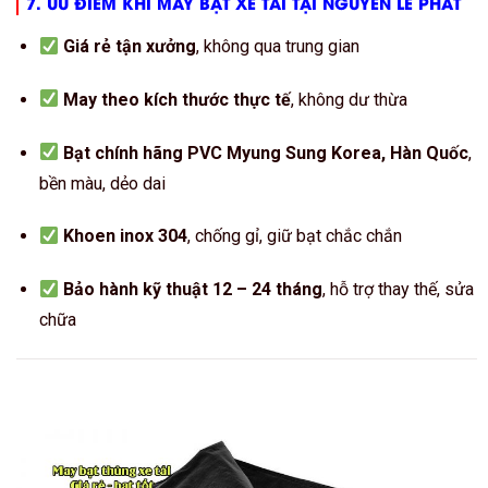
7. ƯU ĐIỂM KHI MAY BẠT XE TẢI TẠI NGUYỄN LÊ PHÁT
Giá rẻ tận xưởng
, không qua trung gian
May theo kích thước thực tế
, không dư thừa
Bạt chính hãng PVC Myung Sung Korea, Hàn Quốc
,
bền màu, dẻo dai
Khoen inox 304
, chống gỉ, giữ bạt chắc chắn
Bảo hành kỹ thuật 12 – 24 tháng
, hỗ trợ thay thế, sửa
chữa