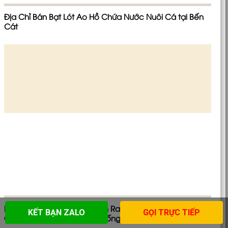
Địa Chỉ Bán Bạt Lót Ao Hồ Chứa Nước Nuôi Cá tại Bến
Cát
Bạt Nhựa Lót Ao Hồ Tại Cam Ranh: Tiêu Chuẩn DEM
KẾT BẠN ZALO
GỌI TRỰC TIẾP
Chất Lượng & Giải Pháp Chống Thấm Bền Vững