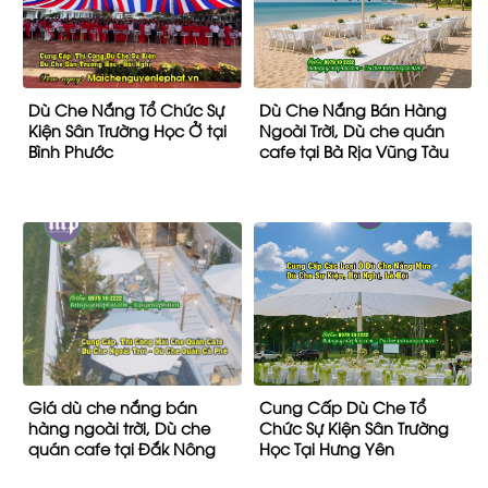
Dù Che Nắng Tổ Chức Sự
Dù Che Nắng Bán Hàng
Kiện Sân Trường Học Ở tại
Ngoài Trời, Dù che quán
Bình Phước
cafe tại Bà Rịa Vũng Tàu
Giá dù che nắng bán
Cung Cấp Dù Che Tổ
hàng ngoài trời, Dù che
Chức Sự Kiện Sân Trường
quán cafe tại Đắk Nông
Học Tại Hưng Yên