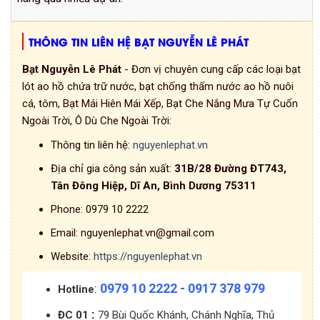
THÔNG TIN LIÊN HỆ BẠT NGUYỄN LÊ PHÁT
Bạt Nguyễn Lê Phát
- Đơn vị chuyên cung cấp các loại bạt
lót ao hồ chứa trữ nước, bạt chống thấm nước ao hồ nuôi
cá, tôm, Bạt Mái Hiên Mái Xếp, Bạt Che Nắng Mưa Tự Cuốn
Ngoài Trời, Ô Dù Che Ngoài Trời:
Thông tin liên hệ:
nguyenlephat.vn
Địa chỉ gia công sản xuất:
31B/28 Đường ĐT743,
Tân Đông Hiệp, Dĩ An, Bình Dương 75311
Phone:
0979 10 2222
Email:
nguyenlephat.vn@gmail.com
Website:
https://nguyenlephat.vn
0979 10 2222 - 0917 378 979
:
Hotline
:
ĐC 01
79 Bùi Quốc Khánh, Chánh Nghĩa, Thủ