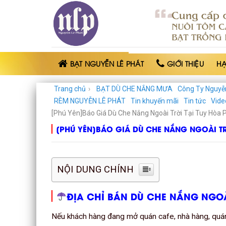
BẠT
NHỰA
NGUYỄN
LÊ
PHÁT
BẠT NGUYỄN LÊ PHÁT
GIỚI THIỆU
H
Trang chủ
›
BẠT DÙ CHE NẮNG MƯA
Công Ty Nguyễ
RÈM NGUYỄN LÊ PHÁT
Tin khuyến mãi
Tin tức
Vide
[Phú Yên]Báo Giá Dù Che Nắng Ngoài Trời Tại Tuy Hòa 
[PHÚ YÊN]BÁO GIÁ DÙ CHE NẮNG NGOÀI TR
NỘI DUNG CHÍNH
ĐỊA CHỈ BÁN DÙ CHE NẮNG NGOÀI
Nếu khách hàng đang mở quán cafe, nhà hàng, quán