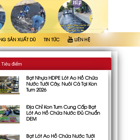
NG SẢN XUẤT DÙ
TIN TỨC
LIÊN HỆ
Tiêu điểm
Bạt Nhựa HDPE Lót Ao Hồ Chứa
Nước Tưới Cây, Nuôi Cá Tại Kon
Tum 2026
Địa Chỉ Kon Tum Cung Cấp Bạt
Lót Ao Hồ Chứa Nước Đủ Chuẩn
DEM
Bạt Lót Ao Hồ Chứa Nước Tưới