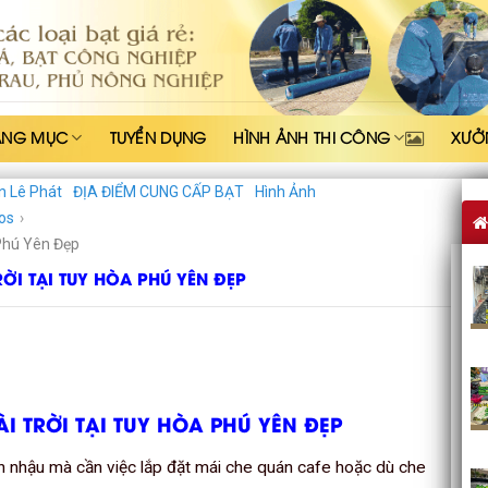
ẠNG MỤC
TUYỂN DỤNG
HÌNH ẢNH THI CÔNG
XƯỞ
n Lê Phát
ĐỊA ĐIỂM CUNG CẤP BẠT
Hình Ảnh
os
›
Phú Yên Đẹp
ỜI TẠI TUY HÒA PHÚ YÊN ĐẸP
 TRỜI TẠI TUY HÒA PHÚ YÊN ĐẸP
 nhậu mà cần việc lắp đặt mái che quán cafe hoặc dù che