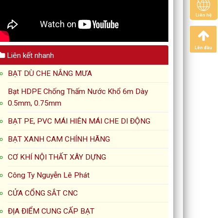
Liên hệ
Lên đầu
Liên kết nhanh
BẠT DÙ CHE NẮNG MƯA
Bạt HDPE Chống Thấm Nước Khổ 6m Dày
0.5mm, 0.75mm
BẠT PE, PVC MÁI HIÊN MÁI CHE DI ĐỘNG
BẠT XANH CAM CHÍNH HÃNG
CƠ KHÍ NỘI THẤT XÂY DỰNG
Công Ty Nguyễn Lê Phát
CỬA CỔNG SẮT CNC
ĐỊA ĐIỂM CUNG CẤP BẠT