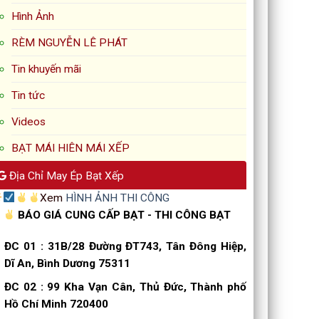
Hình Ảnh
RÈM NGUYỄN LÊ PHÁT
Tin khuyến mãi
Tin tức
Videos
BẠT MÁI HIÊN MÁI XẾP
Địa Chỉ May Ép Bạt Xếp
Xem
HÌNH ẢNH THI CÔNG
BÁO GIÁ CUNG CẤP BẠT - THI CÔNG BẠT
ĐC 01
:
31B/28 Đường ĐT743, Tân Đông Hiệp,
Dĩ An, Bình Dương 75311
ĐC 02
:
99 Kha Vạn Cân, Thủ Đức, Thành phố
Hồ Chí Minh 720400