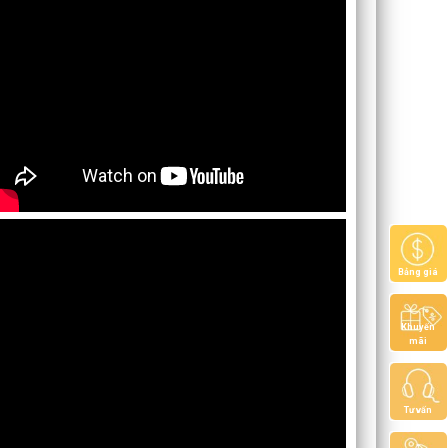
Bảng giá
Khuyến
mãi
Tư vấn