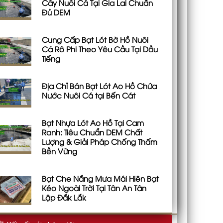
Cây Nuôi Cá Tại Gia Lai Chuẩn
Đủ DEM
Cung Cấp Bạt Lót Bờ Hồ Nuôi
Cá Rô Phi Theo Yêu Cầu Tại Dầu
Tiếng
Địa Chỉ Bán Bạt Lót Ao Hồ Chứa
Nước Nuôi Cá tại Bến Cát
Bạt Nhựa Lót Ao Hồ Tại Cam
Ranh: Tiêu Chuẩn DEM Chất
Lượng & Giải Pháp Chống Thấm
Bền Vững
Bạt Che Nắng Mưa Mái Hiên Bạt
Kéo Ngoài Trời Tại Tân An Tân
Lập Đắk Lắk