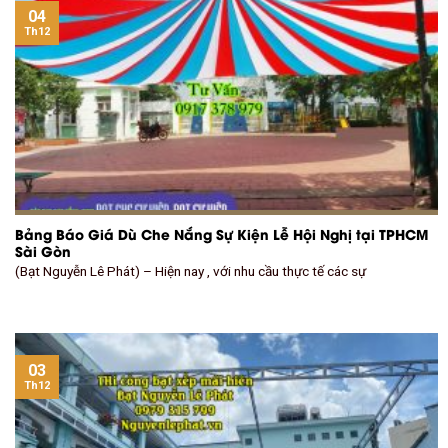
04
Th12
Bảng Báo Giá Dù Che Nắng Sự Kiện Lễ Hội Nghị tại TPHCM
Sài Gòn
(Bạt Nguyễn Lê Phát) – Hiện nay , với nhu cầu thực tế các sự
03
Th12