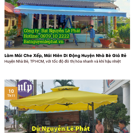
Làm Mái Che Xếp, Mái Hiên Di Động Huyện Nhà Bè Giá Rẻ
Huyện Nhà Bè, TP.HCM, với tốc độ đô thị hóa nhanh và khí hậu nhiệt
10
Th11