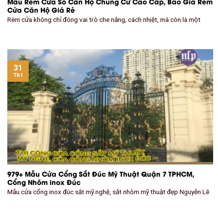
Mẫu Rèm Cửa Sổ Căn Hộ Chung Cư Cao Cấp, Báo Giá Rèm
Cửa Căn Hộ Giá Rẻ
Rèm cửa không chỉ đóng vai trò che nắng, cách nhiệt, mà còn là một
31
Th1
979+ Mẫu Cửa Cổng Sắt Đúc Mỹ Thuật Quận 7 TPHCM,
Cổng Nhôm inox Đúc
Mẫu cửa cổng inox đúc sắt mỹ nghệ, sắt nhôm mỹ thuật đẹp Nguyễn Lê