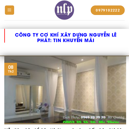
BẠT
0979102222
NHỰA
NGUYỄN
LÊ
PHÁT
CÔNG TY CƠ KHÍ XÂY DỰNG NGUYỄN LÊ
PHÁT:
TIN KHUYẾN MÃI
08
Th2