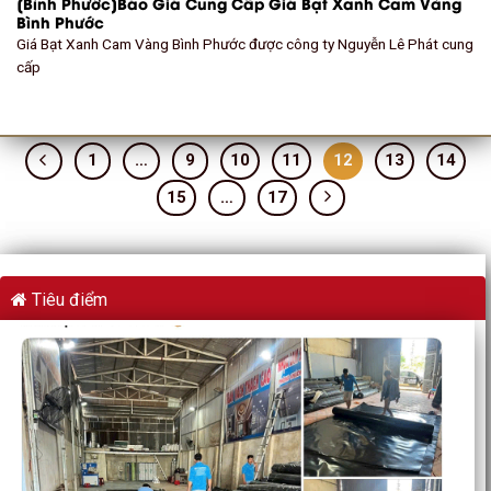
[Bình Phước]Báo Giá Cung Cấp Giá Bạt Xanh Cam Vàng
Bình Phước
Giá Bạt Xanh Cam Vàng Bình Phước được công ty Nguyễn Lê Phát cung
cấp
1
…
9
10
11
12
13
14
15
…
17
Tiêu điểm