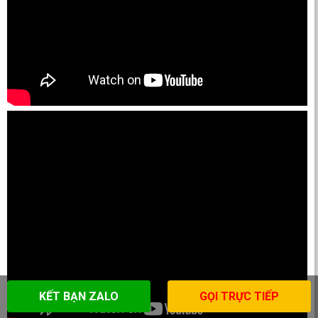
KẾT BẠN ZALO
GỌI TRỰC TIẾP